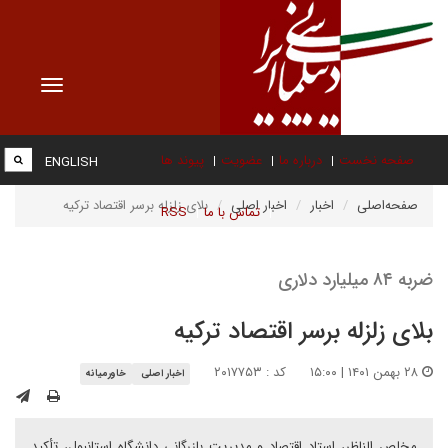
Toggle
vigation
صفحه نخست
درباره ما
عضویت
پیوند ها
ENGLISH
صفحه‌اصلی
اخبار
اخبار اصلی
بلای زلزله برسر اقتصاد ترکیه
تماس با ما
RSS
ضربه ۸۴ میلیارد دلاری
بلای زلزله برسر اقتصاد ترکیه
۲۸ بهمن ۱۴۰۱ | ۱۵:۰۰
کد : ۲۰۱۷۷۵۳
اخبار اصلی
خاورمیانه
مخلص الناظر، استاد اقتصاد و مدیریت بازرگانی دانشگاه استانبول، تأکید