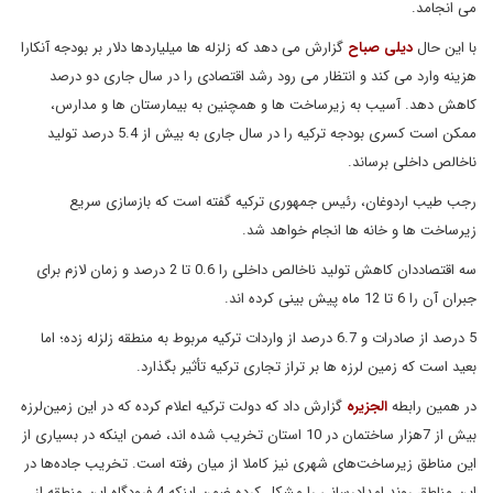
می انجامد.
با این حال
دیلی صباح
گزارش می دهد که زلزله ها میلیاردها دلار بر بودجه آنکارا
هزینه وارد می کند و انتظار می رود رشد اقتصادی را در سال جاری دو درصد
کاهش دهد. آسیب به زیرساخت ها و همچنین به بیمارستان ها و مدارس،
ممکن است کسری بودجه ترکیه را در سال جاری به بیش از 5.4 درصد تولید
ناخالص داخلی برساند.
رجب طیب اردوغان، رئیس جمهوری ترکیه گفته است که بازسازی سریع
زیرساخت ها و خانه ها انجام خواهد شد.
سه اقتصاددان کاهش تولید ناخالص داخلی را 0.6 تا 2 درصد و زمان لازم برای
جبران آن را 6 تا 12 ماه پیش بینی کرده اند.
5 درصد از صادرات و 6.7 درصد از واردات ترکیه مربوط به منطقه زلزله زده؛ اما
بعید است که زمین لرزه ها بر تراز تجاری ترکیه تأثیر بگذارد.
در همین رابطه
الجزیره
گزارش داد که دولت ترکیه اعلام کرده که در این زمین‌لرزه
بیش از 7هزار ساختمان در 10 استان تخریب شده اند، ضمن اینکه در بسیاری از
این مناطق زیرساخت‌های شهری نیز کاملا از میان رفته است. تخریب جاده‌ها در
این مناطق روند امدادرسانی را مشکل کرده ضمن اینکه 4 فرودگاه این منطقه از