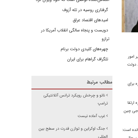
گرفتاری روسیه در تله آزوف
امیدهای اقتصاد عراق
دویست و پنجاه سالگی انقلاب آمریکا در
ترازو
چهره‌های کلیدی دولت برنام
 امور
تلگراف گراهام برای ایران
به عنوان دیپلمات ارشد دولت
مطالب مرتبط
 برای
ناتو و چرخش رویکرد ترانس آتلانتیکی
 یی ادامه می دهد. وانگ در اکتبر گذشته توسط کنگره حزب کمونیست چین به دفتر سیاسی 24 نفره ارتقا
ترامپ
رجی چین
غرب آماده نیست
جنگ اوکراین و توازن‌ قدرت در سطح بین
قی مانده است:
المللی
ن حال،