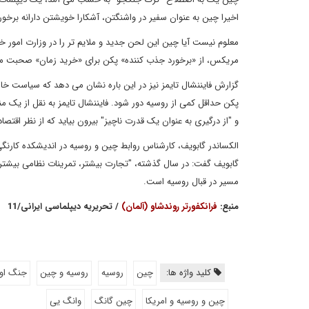
اخیرا چین به عنوان سفیر در واشنگتن، آشکارا خویشتن دارانه برخور
معلوم نیست آیا چین این لحن جدید و ملایم تر را در وزارت امور 
مریکس، از «برخورد جذب کننده» پکن برای «خرید زمان» صحبت می
گزارش فایننشال تایمز نیز در این باره نشان می دهد که سیاست 
پکن حداقل کمی از روسیه دور شود. فایننشال تایمز به نقل از یک 
و "از درگیری به عنوان یک قدرت ناچیز" بیرون بیاید که از نظر اق
الکساندر گابویف، کارشناس روابط چین و روسیه در اندیشکده کارنگی 
گابویف گفت: در سال گذشته، "تجارت بیشتر، تمرینات نظامی بیشت
مسیر در قبال روسیه است.
منبع:
فرانکفورتر روندشاو (آلمان)
/ تحریریه دیپلماسی ایرانی/11
کلید واژه ها:
چین
روسیه
روسیه و چین
جنگ اوک
چین و روسیه و امریکا
چین گانگ
وانگ یی