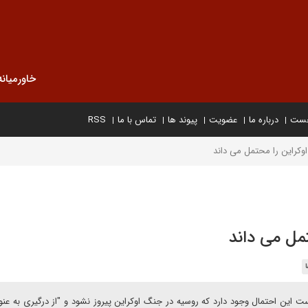
خاورمیانه
خست
درباره ما
عضویت
پیوند ها
تماس با ما
RSS
کراین را محتمل می داند
مل می داند
ت این احتمال وجود دارد که روسیه در جنگ اوکراین پیروز نشود و "از درگیری به عن