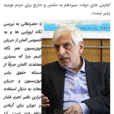
کفایتی های دولت سیزدهم به دشمن و خارج برای مردم توجیه
پذیر نیست.
با حضرتعالی به بررسی
نگاه اروپایی ها و به
خصوص آلمان از جریان
اپوزیسیون هم نگاه
کنیم، چرا که بسیاری
معتقدند آالمان صرفاً از
مسئله حقوق بشر،
اپوزیسیون و جریان
معاند به دنبال استفاده
ابزاری نظیر اهرم فشار
بر تهران برای گرفتن
منافع خود است. آیا