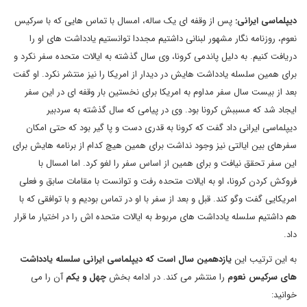
دیپلماسی ایرانی:
پس از وقفه ای یک ساله، امسال با تماس هایی که با سرکیس
نعوم، روزنامه نگار مشهور لبنانی داشتیم مجددا توانستیم یادداشت های او را
دریافت کنیم. به دلیل پاندمی کرونا، وی سال گذشته به ایالات متحده سفر نکرد و
برای همین سلسله یادداشت هایش در دیدار از امریکا را نیز منتشر نکرد. او گفت
بعد از بیست سال سفر مداوم به امریکا برای نخستین بار وقفه ای در این سفر
ایجاد شد که مسببش کرونا بود. وی در پیامی که سال گذشته به سردبیر
دیپلماسی ایرانی داد گفت که کرونا به قدری دست و پا گیر بود که حتی امکان
سفرهای بین ایالتی نیز وجود نداشت برای همین هیچ کدام از برنامه هایش برای
این سفر تحقق نیافت و برای همین از اساس سفر را لغو کرد. اما امسال با
فروکش کردن کرونا، او به ایالات متحده رفت و توانست با مقامات سابق و فعلی
امریکایی گفت وگو کند. قبل و بعد از سفر با او در تماس بودیم و با توافقی که با
هم داشتیم سلسله یادداشت های مربوط به ایالات متحده اش را در اختیار ما قرار
داد.
به این ترتیب این
یازدهمین سال است که دیپلماسی ایرانی سلسله یادداشت
های سرکیس نعوم
را منتشر می کند. در ادامه بخش
چهل و یکم
آن را می
خوانید: