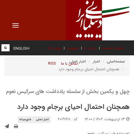
Toggle
vigation
صفحه نخست
درباره ما
عضویت
پیوند ها
ENGLISH
صفحه‌اصلی
اخبار
اخبار اصلی
تماس با ما
RSS
همچنان احتمال احیای برجام وجود دارد
چهل و یکمین بخش از سلسله یادداشت های سرکیس نعوم
همچنان احتمال احیای برجام وجود دارد
۱۳ اردیبهشت ۱۴۰۲ | ۱۴:۰۰
کد : ۲۰۱۹۱۶۸
اخبار اصلی
خاورمیانه
نویسنده خبر:
سرکیس نعوم