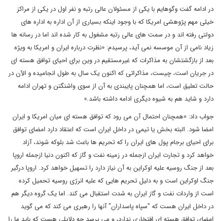
در ادامه گفت وگوهایم با یکی از مسئولان عالی رتبه و نفر اول در یکی از مراکز
خیلی مهم پژوهشی امریکا که با وجود اینکه بسیاری از آن اداره به اداره های
دولتی رفته اند و در سمت های عالی رتبه مشغول به کار شده اند اما در رسانه ها
زیاد نامی از آن موسسه نمی آید، پرسیدم: «نظرت درباره ایران و امریکا به ویژه
بعد از بازگشتشان به مذاکرات که غیرمستقیم در وین برای احیای توافق هسته ای
در جریان است، چیست، مذاکراتی که اکنون یک سال به طول انجامیده و الآن در
حالت تعلیق است، اما همچنان پایبندی به آن از سوی واشنگتن و تهران ادامه
دارد و شاید هم به شیوه دیگری ادامه داشته باشد.»
جواب داد: «همچنان احتمال آن می رود که توافق هسته ای میان امریکا و ایران
امضا شود. البته بخش یا تیمی در داخل ایران است که اعتقاد دارد امضای توافق
برای احیای برجام پول های ایران را که تحریم ها باعث شد بلوکه شوند، آزاد
خواهد کرد و تجارت ایران ازجمله در زمینه نفت و گاز که اکنون دنیا ازجمله اروپا
بعد از جنگ روسیه علیه اوکراین به آن نیاز دارد را تسهیل خواهد کرد. اروپا درگیر
جنگ اوکراین است و به دلیل تحریم هایی که علیه انرژی روسیه تحمیل کرده
است از واردات نفت و گاز ایران به شدت استقبال می کند. اما یک گروه دیگر هم
در داخل ایران هست که "سپاه پاسداران" آنها را رهبری می کند که می گوید
امضای توافق هسته ای افتخاری ندارد، و می پرسد چه دلایلی هست که باید ما را