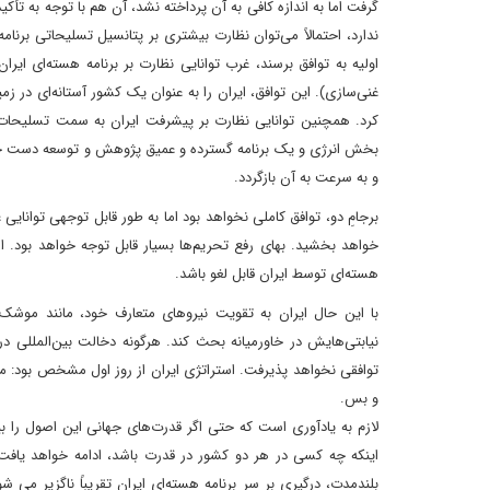
گرفت اما به اندازه کافی به آن پرداخته نشد، آن هم با توجه به تأکی
ندارد، احتمالاً می‌توان نظارت بیشتری بر پتانسیل تسلیحاتی برن
اولیه به توافق برسند، غرب توانایی نظارت بر برنامه هسته‌ای ایر
کرد. همچنین توانایی نظارت بر پیشرفت ایران به سمت تسلیحات هس
بخش انرژی و یک برنامه گسترده و عمیق پژوهش و توسعه دست خواه
و به سرعت به آن بازگردد.
برجامِ دو، توافق کاملی نخواهد بود اما به طور قابل توجهی توانایی
خواهد بخشید. بهای رفع تحریم‌ها بسیار قابل توجه خواهد بود. از 
هسته‌ای توسط ایران قابل لغو باشد.
با این حال ایران به تقویت نیروهای متعارف خود، مانند موشک‌ه
نیابتی‌هایش در خاورمیانه بحث کند. هرگونه دخالت بین‌المللی 
توافقی نخواهد پذیرفت. استراتژی ایران از روز اول مشخص بود: مح
و بس.
لازم به یادآوری است که حتی اگر قدرت‌های جهانی این اصول را ب
اینکه چه کسی در هر دو کشور در قدرت باشد، ادامه خواهد یافت
بلندمدت، درگیری بر سر برنامه هسته‌ای ایران تقریباً ناگزیر می 