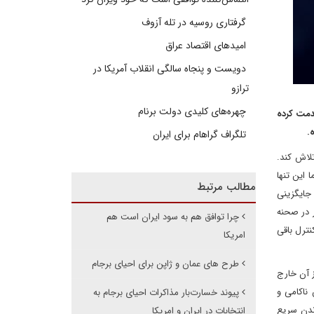
گرفتاری روسیه در تله آزوف
امیدهای اقتصاد عراق
دویست و پنجاه سالگی انقلاب آمریکا در
ترازو
چهره‌های کلیدی دولت برنام
Dann) به مدت بیست و پنج سال در سمت ‌های فرماندهی مختلف در اطلاعات دفاعی اسرائیل (IDI) خدمت کرده
تلگراف گراهام برای ایران
تلاش کند.
 این تنها
مطالب مرتبط
تمی (IAEA)، نیز درباره نیاز به یافتن جایگزینی
 در صحنه
چرا توافق هم به سود ایران است هم
 از نظارت و کنترل باقی
امریکا
طرح های عمان و ژاپن برای احیای برجام
 که احتمالا بتواند به بازگشت به برجام بیانجامد – توافقی که ایالات متحده تحت ریاست جمهوری دونالد ترامپ در سال ۲۰۱۸ از آن خارج
ناکامی و
پیوند خسارت‌بار مذاکرات احیای برجام به
 به بازگرداندن سریع
انتخابات در ایران و امریکا