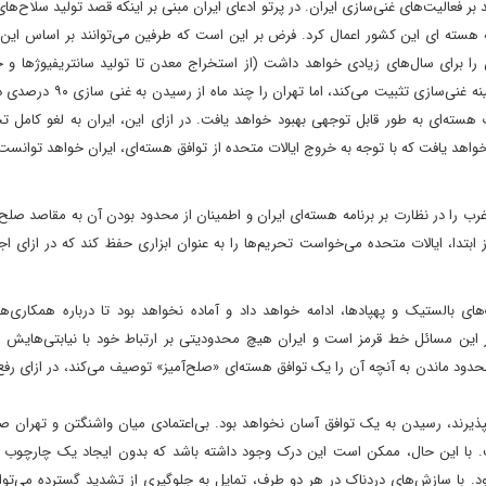
د بر فعالیت‌های غنی‌سازی ایران. در پرتو ادعای ایران مبنی بر اینکه قصد تولید سلاح‌ها
امه هسته ای این کشور اعمال کرد. فرض بر این است که طرفین می‌توانند بر اساس ای
ان را برای سال‌های زیادی خواهد داشت (از استخراج معدن تا تولید سانتریفیوژها و خ
غنی‌سازی). این توافق، ایران را به عنوان یک کشور آستانه‌ای در زمینه غنی‌سا
ته‌ای به طور قابل توجهی بهبود خواهد یافت. در ازای این، ایران به لغو کامل تح
د یافت که با توجه به خروج ایالات متحده از توافق هسته‌ای، ایران خواهد توانست 
 غرب را در نظارت بر برنامه هسته‌ای ایران و اطمینان از محدود بودن آن به مقاصد صلح‌آ
ابتدا، ایالات متحده می‌خواست تحریم‌ها را به عنوان ابزاری حفظ کند که در ازای اج
ای بالستیک و پهپادها، ادامه خواهد داد و آماده نخواهد بود تا درباره همکاری‌ها
در این مسائل خط قرمز است و ایران هیچ محدودیتی بر ارتباط خود با نیابتی‌هایش ر
دود ماندن به آنچه آن را یک توافق هسته‌ای «صلح‌آمیز» توصیف می‌کند، در ازای رفع
پذیرند، رسیدن به یک توافق آسان نخواهد بود. بی‌اعتمادی میان واشنگتن و تهران ص
. با این حال، ممکن است این درک وجود داشته باشد که بدون ایجاد یک چارچوب تا
شود. با سازش‌های دردناک در هر دو طرف، تمایل به جلوگیری از تشدید گسترده می‌توا