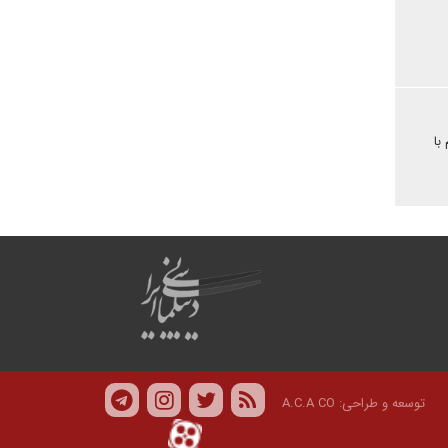
با
توسعه و طراحی:
A.C.A CO