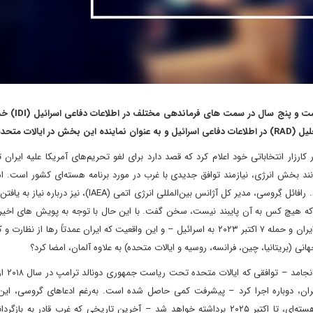
نویسنده: دنی سیترینوویچ (y Citrinowicz
لات متحده.
زار انتخاباتی خود اعلام کرد که قصد دارد برای لغو تحریم‌های آمریکا علیه ایران 
د بخش انرژی، نیازمند توافق جدیدی با غرب در مورد برنامه هسته‌ای کشور است. اما
پزشکیان نبود که درباره لزوم بازگشت به توافق هسته‌ای صحبت کرد. رافائل گِروسی، مدیر کل آژانس بین‌المللی انرژی ا
)، که هیچ کس به آن پایبند نیست، سخن گفت. با این حال با توجه به پویش های اخیر
جهانی – جنگ اوکراین، اعتراضات موسوم به زن، زندگی، آزادی در ایران و حمله ۷ اکتبر ۲۰۲۳ به اسرائیل – و این واقعیت که ایران عمدتاً رها
انی (بریتانیا، چین، فرانسه، روسیه و ایالات متحده) به علاوه آلمان، امضا کرد؟
در روند کنونی گفت وگوها
تهران، دوباره اجرا کرد – پیشرفت کمی حاصل شده است. به‌رغم ادعاهای گروسی، این 
همچنین این واقعیت که اکثر محدودیت‌ها بر ایران، طبق توافق هسته‌ای، تا اکتبر ۲۰۲۵ برداشته خواهد شد – آخرین تاریخی که غرب قادر