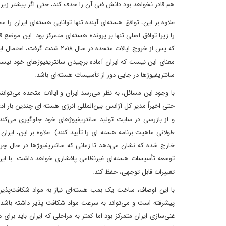
هم قادر نخواهد بود دانش فنی آن را حذف کند، حتی اگر بیشتر زیر
علاوه بر این، توافق هسته‌ای آینده تنها توانایی هسته‌ای ایران را
را زیرا توافق اصلی تنها بر پرونده هسته‌ای متمرکز بود. این موضع قط
که پس از خروج ایالات متحده د
معنای این نیست که ایران آماده برچیدن سانتریفیوژهای خود نیست. 
سانتریفیوژها در جایی دور از تأسیسات هسته‌ای باشد.
با وجود این مسائل، به نظر می‌رسد ایران و ایالات متحده می‌توان
حتی اخیراً مدیر کل آژانس بین‌المللی انرژی هسته ای چندین بار ا
و از بازرسی در سایت تولید سانتریفیوژهای خود جلوگیری می‌کند (ت
طولانی ماهیت برنامه هسته ای را تأیید کنند). علاوه بر این، ایرا
خارج شده که نشان می‌دهد تا زمانی که سانتریفیوژها در حال چرخش
توسعه تأسیسات هسته‌ای غیرنظامی پافشاری خواهد داشت. با این
تغییرات قابل توجهی، حفظ کند.
با این اوصاف، ساخت یک بمب هسته‌ای نیاز به مواد شکافت‌پذیر و 
پیشرفته است و می‌تواند به سرعت مواد شکافت پذیر داشته باشد، 
غنی‌سازی ایران متمرکز بود اما کمتر به مراحلی که ایران باید بر