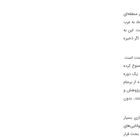
 منطقه‌ای
اد به غرب
 است. این به
اگر ذخیره
دمدت است.
منوع کرده
ی یک دوره
 از برجام
ه پژوهش و
ند، بدون
ازی بسیار
انایی‌های
 بحث قرار