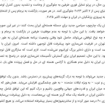
حال، در پرتو تمایل فوری طرفین به جلوگیری از وخامت و تشدید بدون کنترل اوضاع،
گفت وگوهای خود در عمان ادامه داده‌اند تا از تشدید منطقه‌ای در دنیای پس از ۷ اکتبر ۲۰۲۳ جلوگیری کنند. در هر صورت، بازگشت به برجام
یروزی پزشکیان در ایران و مهلت اکتبر ۲۰۲۵.
امکان یک چارچوب سیاسی جدید برای مسئله هسته‌ای ایران بحث کنند؛ در غیر این صور
خواهد یافت. با این حال، با توجه به عدم موفقیت طرفین در بازگشت به برجام و با
ه چه نوع توافقی می‌تواند حاصل شود وقتی وضعیت برنامه هسته‌ای ایران به طور
است که توافق اصلی در سال ۲۰۱۵ امضا شد. تهران در ظرفیت غنی‌سازی خود پیشرفت قابل توجهی داشته است. امروز، ایران 
فیوژهای بسیار پیشرفته در حال غنی‌سازی با خلوص ۶۰ درصد است و دارای ذخایر بزرگ اورانیوم غنی‌شده است. لازم است که سازگاری قاب
م شود. با این حال، تصمیم ایران برای گسترش تأسیسات غنی‌سازی فردو، در پاسخ به ت
دن ایران به دلیل عدم همکاری با آژانس هسته ای در حل و فصل پرونده های باز، نش
ق جدید می‌تواند با توجه به درک گزینه‌های پیش‌رو، در دسترس باشد. بدون یک توافق ت
ان و غرب – به ویژه ایالات متحده – به طور چشمگیری افزایش می‌یابد. همان‌طور که 
ه میان ایران و قدرت‌های جهانی واقع‌بین باشیم و درک کنیم که این توافق شامل چه
اشتن ایران در فاصله یک ‌ساله گریز هسته ای، بی‌معناست، به دلیل پیشرفت بی‌سابقه
غنی‌سازی، این هدف عملاً غیر قابل اجراست. ایران از آستانه غنی‌سازی ۶۰ درصد عبور کرده و از سانتریفیوژهای بسیار پیشرفته استفاده می‌کند، و 