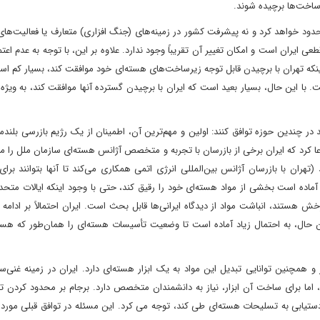
ساخت‌ها برچیده شوند.
 محدود خواهد کرد و نه پیشرفت کشور در زمینه‌های (جنگ افزاری) متعارف یا فعالیت‌های
عی ایران است و امکان تغییر آن تقریباً وجود ندارد. علاوه بر این، با توجه به عدم اعتم
ر سال ۲۰۱۸ شدت گرفت، احتمال اینکه تهران با برچیدن قابل توجه زیرساخت‌های هسته‌ای خود موافقت کند، بسیار کم
با این حال، بسیار بعید است که ایران با برچیدن گسترده آنها موافقت کند، به ویژه 
ند در چندین حوزه توافق کنند: اولین و مهم‌ترین آن، اطمینان از یک رژیم بازرسی بلن
دعا کرد که ایران برخی از بازرسان با تجربه و متخصص آژانس هسته‌ای سازمان ملل را م
هران با بازرسان آژانس بین‌المللی انرژی اتمی همکاری می‌کند تا آنها بتوانند برا
ن آماده است بخشی از مواد هسته‌ای خود را رقیق کند، حتی با وجود اینکه ایالات متحده
 هستند، انباشت مواد از دیدگاه ایرانی‌ها قابل بحث است. ایران احتمالاً بر ادام
 حال، به احتمال زیاد آماده است تا وضعیت تأسیسات هسته‌ای را همان‌طور که هست
همچنین توانایی تبدیل این مواد به یک ابزار هسته‌ای دارد. ایران در زمینه غنی‌س
اما برای ساخت آن ابزار، نیاز به دانشمندان متخصص دارد. برجام بر محدود کردن تو
ای دستیابی به تسلیحات هسته‌ای طی کند، توجه می کرد. این مسئله در توافق قبلی مورد