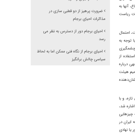
 آنها به
ضرورت پرهیز از دو قطبی سازی در
 پس از انتخابات ریاست
مذاکرات احیای برجام
احیای برجام دور از دسترس به نظر می
ت، احتمال
رسد
 توجه به
 چشمگیری
احیای برجام از نگاه فنی ممکن اما به لحاظ
با استفاده از
سیاسی چالش برانگیز
ل توجهی درباره
صمیم هیئت
ان‌دهنده
ازه، و با
اشاره شد،
 چیزهایی
 ایران در
هیچ کشور یا نهادی