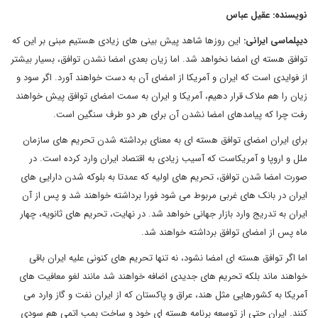
نویسنده: عقیل عباس
دیپلماسی ایرانی:
این روزها شاهد پیش بینی های زیادی هستیم مبنی بر این که
توافق هسته ای امضا نخواهد شد. اما زیان بعدی امضا نشدن توافق، بسیار بیشتر
از فوایدی است که ایران و آمریکا از امضای آن به دست خواهند آورد. اگر سود و
زیان را هم ملاک قرار دهیم، آمریکا و ایران به سمت امضای توافق پیش خواهند
رفت چرا که پیامدهای امضا نشدن آن برای هر دو طرف سنگین است.
برای ایران امضای توافق هسته ای به معنای برداشته شدن تحریم های سازمان
ملل و اروپا و آمریکاست که آسیب زیادی به اقتصاد ایران وارد کرده است. در
صورت امضا شدن توافق، تحریم های اولیه که عمدتا به بلوکه شدن دارایی های
ایران در بانک های غربی مربوط می شود فورا برداشته خواهند شد و پس از آن
ایران به تدریج وارد بازار جهانی خواهد شد. در نهایت، تحریم های ثانویه، چهار
ماه پس از امضای توافق برداشته خواهند شد.
اما اگر توافق هسته ای امضا نشود، نه تنها تحریم های کنونی علیه ایران باقی
خواهند ماند بلکه تحریم های جدیدی اضافه خواهند شد مانند لغو معافیت های
آمریکا به کشورهایی مثل هند، عراق و پاکستان که از ایران نفت و گاز وارد می
کنند. ایران حتی از توسعه برنامه هسته ای خود و ساخت بمب اتمی هم سودی