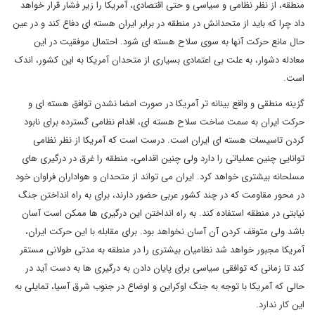
منطقه، از نظر نظامی و سیاسی و حتی اقتصادی، آمریکا را زیر فشار قرار خواهد
داد چرا که باید از متحدانش در منطقه در برابر ایران هسته ای دفاع کند و در عین
حال مانع حرکت آنها به سوی سلاح هسته ای شود. احتمال موفقیت در این
معادله دشوار، به علت بی اعتمادی بسیاری از متحدان آمریکا به این کشور، اندک
است.
گزینه منطقی و واقع بینانه تر آمریکا در صورت امضا نشدن توافق هسته ای و
حرکت ایران به سمت ساخت سلاح هسته ای، اقدام نظامی گسترده برای نابود
کردن تاسیسات هسته ای ایران است. درست است که آمریکا از نظر نظامی
توانایی چنین عملیاتی را دارد ولی چنین اقدامی، منطقه را غرق در درگیری های
مسلحانه بیشتری خواهد کرد. ایران می تواند از متحدان و هواداران فراوان خود
در محور مقاومت که در چند کشور عربی حضور دارند، برای به راه انداختن جنگ
نیابتی در منطقه استفاده کند. به راه انداختن این درگیری ها ممکن است آسان
باشد ولی متوقف کردن آن آسان نخواهد بود. برای مقابله با این حرکت ایران،
آمریکا مجبور خواهد شد نظامیان بیشتری را در منطقه به مدتی طولانی مستقر
کند تا زمانی که توافقی سیاسی برای پایان دادن به درگیری ها به دست آید در
حالی که آمریکا با توجه به جنگ اوکراین و اوضاع در جنوب شرق آسیا، تمایلی به
این کار ندارد.