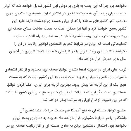
نخواهد برد چرا که این بمب به باری بر دوش این کشور تبدیل خواهد شد که ابزار
مناسب برای پرتاب آن به سمت هدف را در اختیار ندارد. همچنین دستیابی ایران
به بمب اتم، کشورهای منطقه را که از ایران هسته ای وحشت دارند علیه این
کشور بسیج خواهد کرد و آنها نیز ممکن است به سمت ساخت سلاح هسته ای
پیش بروند. نتیجه این روند، تشدید تنش در منطقه و به راه افتادن مسابقه
تسلیحاتی است که ایران در شرایط تحریم اقتصادی توانایی رقابت در آن را
نخواهد داشت. این روند، ایران را در شرایطی شبیه به اتحاد شوروی در آخرین
سال های عمرش قرار خواهد داد.
گزینه های ایران در صورت امضا نشدن توافق هسته ای، محدود و از نظر اقتصادی
و سیاسی و نظامی بسیار پرهزینه است و به نفع این کشور نیست که به سمت
هیچ یک از این گزینه ها پیش برود. بهترین گزینه برای ایران، امضا کردن توافق
هسته ای است مگر این که تمایلات ایدئولوژیک بر منافع ملی این کشور غلبه کند
که در این صورت اوضاع ایران به مراتب بدتر خواهد شد.
امضای توافق هسته ای به نفع آمریکا هم هست چرا که امضا نشدن آن،
واشنگتن را در شرایط دشواری قرار خواهد داد هرچند به دشواری وضع ایران
نخواهد بود. احتمال دستیابی ایران به سلاح هسته ای و آغاز رقابت هسته ای در