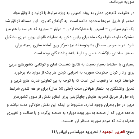
سوریه می‌دانند.
در حقیقت گام‌های عملی به روند امنیتی به ویژه مرتبط با تولید و قاچاق مواد
مخدر از طریق مرزها محدود مانده است. به گونه‌ای که روی این مسئله توافق شد
یک تیم سیاسی – امنیتی با مشارکت اردن – عراق – سوریه که هر سه با هم مرز
مشترک دارند، ظرف یک ماه برای پایان دادن به عملیات قاچاق برون مرزی تشکیل
شود. در خصوص مسائل بشردوستانه نیز تمرکز روی آماده سازی زمینه برای
محقق ساختن بازگشت «امن و داوطلبانه» پناهندگان بوده است.
بسیاری با احتیاط بسیار نسبت به نتایج نشست امان و توانایی کشورهای عربی
برای وادار کردن حکومت سوریه به اجرایی کردن هر یک از موارد بالا برخورد
خواهند کرد؛ اما واقعیت این است که با توجه به بی تفاوتی قدرت های غربی و
تمایل واشنگتن به انتظار طولانی مدت (حتی 50 سال) برای فراهم شدن شرایط
راه حل از طریق تحریم هایش جایگزینی برای ایفای نقش از سوی کشورهای
عربی در حل بحران وجود ندارد، مشروط بر اینکه این نقش طولانی مدت نباشد و
جامعه عربی که از صحنه به دور بوده دوباره به صحنه برگردد و با عدالت و تغییری
همراه باشد که مردم سوریه منتظر آن هستند.
منبع:
العربی الجدید
/ تحریریه دیپلماسی ایرانی/11