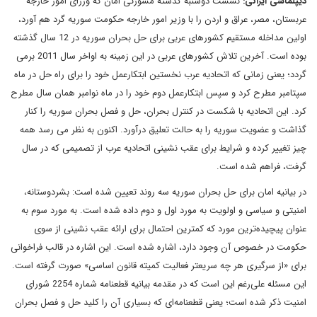
دیپلماسی ایرانی:
نشست دوشنبه گذشته مشورتی امان که وزرای امور خارجه
عربستان، مصر، عراق و اردن را با وزیر امور خارجه حکومت سوریه گرد هم آورد،
اولین مداخله مستقیم کشورهای عربی برای حل بحران سوریه در 12 سال گذشته
بوده است. آخرین تلاش کشورهای عربی در این زمینه به اواخر سال 2011 برمی
گردد؛ یعنی زمانی که اتحادیه عرب نخستین ابتکارعمل خود را برای راه حل در ماه
سپتامبر مطرح کرد و سپس ابتکارعمل دوم خود را در ماه نوامبر همان سال مطرح
کرد. این اتحادیه با شکست در کنترل بحران، حل و فصل بحران سوریه را کنار
گذاشت و عضویت سوریه را به حالت تعلیق درآورد. اکنون به نظر می رسد همه
چیز تغییر کرده و شرایط برای عقب نشینی اتحادیه عرب از تصمیمی که در سال
گرفت، فراهم شده است.
در بیانیه امان برای حل بحران سوریه سه روند تعیین شده است: بشردوستانه،
امنیتی و سیاسی و اولویت به مورد اول و دوم داده شده است. به مورد سوم به
عنوان پیچیده‌ترین مورد که کمترین احتمال برای ارائه عقب نشینی از سوی
حکومت در خصوص آن وجود دارد، اشاره شده است. این اشاره در قالب فراخوانی
برای «از سرگیری هر چه سریعتر فعالیت کمیته قانون اساسی» صورت گرفته است.
این مسئله علی‌رغم این است که در مقدمه بیانیه قطعنامه شماره 2254 شورای
امنیت ذکر شده است؛ یعنی قطعنامه‌ای که بسیاری آن را کلید حل و فصل بحران