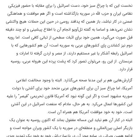
نخست این که با چراغ سبز خود، دست اسرائیل را برای مقابله با حضور فیزیکی
نظامی ایران و حزب الله در سوریه بازگذاشته است و اگر هم موافقت و هماهنگی
ضمنی در کار نباشد، باز همین که پدافند روسی در حین این حملات هیچ واکنشی
نشان نمی‌دهد و اساسا به گفته تل‌آویو انجام آن با اطلاع پیشینی و لو چند دقیقه
قبل صورت می‌گیرد، همین خود برای اثبات سطحی از تبانی کافی است. اما رویه
دوم نیز کشاندن پای کشورهای عربی به سوریه است؛ آن هم کشورهایی که با
اسرائیل رابطه آشکار یا غیر مستقیم دارند، از مصر و اردن گرفته تا امارات و
عربستان. از این رو، می‌توان تصور کرد که پشت پرده این هروله عربی، روسیه
قرار دارد.
گزارش‌هایی هم بر این مدعا صحه می‌گذارد. البته با وجود مخالفت اعلامی
آمریکا، اما چراغ سبز آن برای کشورهای عربی متحد خود برای آشتی با دولت
سوریه مشهود است و اگر این گونه نبود که آمریکا قانون تحریمی "قیصر" را علیه
این کشورها اعمال می‌کرد. به هر حال، مادام که منفعت اسرائیل در این آشتی
است، خود به خود موافقت آمریکا هم همراه آن است.
البته در کنار آن هم نباید این مساله مغفول بماند که اکنون روسیه به عنوان یک
بازیگر اصلی بین‌المللی و منطقه‌ای در سوریه با یک کشور ویران مواجه است و
ادامه همین ویرانی در سایه عجز آن در بازسازی‌اش خود به خود یک تهدید جدی