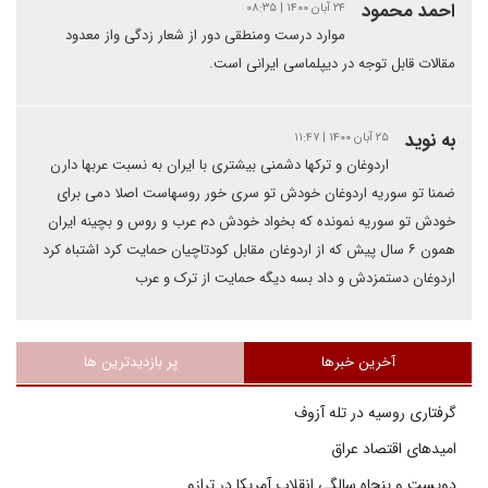
احمد محمود
۲۴ آبان ۱۴۰۰ | ۰۸:۳۵
موارد درست ومنطقی دور از شعار زدگی واز معدود
مقالات قابل توجه در دیپلماسی ایرانی است.
به نوید
۲۵ آبان ۱۴۰۰ | ۱۱:۴۷
اردوغان و ترکها دشمنی بیشتری با ایران به نسبت عربها دارن
ضمنا تو سوریه اردوغان خودش تو سری خور روسهاست اصلا دمی برای
خودش تو سوریه نمونده که بخواد خودش دم عرب و روس و بچینه ایران
همون ۶ سال پیش که از اردوغان مقابل کودتاچیان حمایت کرد اشتباه کرد
اردوغان دستمزدش و داد بسه دیگه حمایت از ترک و عرب
آخرین خبرها
پر بازدیدترین ها
گرفتاری روسیه در تله آزوف
امیدهای اقتصاد عراق
دویست و پنجاه سالگی انقلاب آمریکا در ترازو