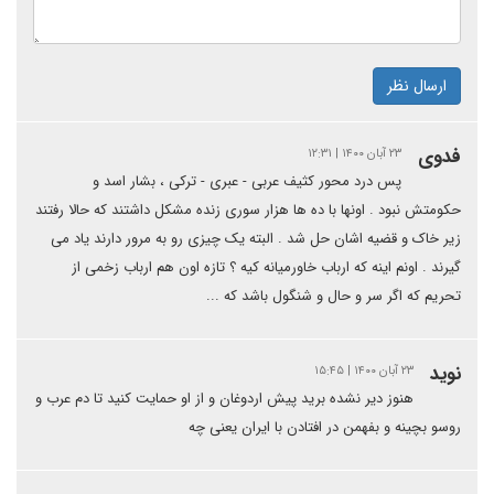
ارسال نظر
فدوی
۲۳ آبان ۱۴۰۰ | ۱۲:۳۱
پس درد محور کثیف عربی - عبری - ترکی ، بشار اسد و
حکومتش نبود . اونها با ده ها هزار سوری زنده مشکل داشتند که حالا رفتند
زیر خاک و قضیه اشان حل شد . البته یک چیزی رو به مرور دارند یاد می
گیرند . اونم اینه که ارباب خاورمیانه کیه ؟ تازه اون هم ارباب زخمی از
تحریم که اگر سر و حال و شنگول باشد که ...
نوید
۲۳ آبان ۱۴۰۰ | ۱۵:۴۵
هنوز دیر نشده برید پیش اردوغان و از او حمایت کنید تا دم عرب و
روسو بچینه و بفهمن در افتادن با ایران یعنی چه