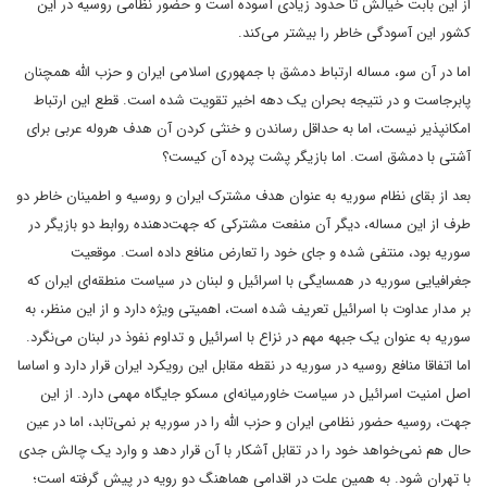
از این بابت خیالش تا حدود زیادی آسوده است و حضور نظامی روسیه در این
کشور این آسودگی خاطر را بیشتر می‌کند.
اما در آن سو، مساله ارتباط دمشق با جمهوری اسلامی ایران و حزب الله همچنان
پابرجاست و در نتیجه بحران یک دهه اخیر تقویت شده است. قطع این ارتباط
امکانپذیر نیست، اما به حداقل رساندن و خنثی کردن آن هدف هروله عربی برای
آشتی با دمشق است. اما بازیگر پشت پرده آن کیست؟
بعد از بقای نظام سوریه به عنوان هدف مشترک ایران و روسیه و اطمینان خاطر دو
طرف از این مساله، دیگر آن منفعت مشترکی که جهت‌دهنده روابط دو بازیگر در
سوریه بود، منتفی شده و جای خود را تعارض منافع داده است. موقعیت
جغرافیایی سوریه در همسایگی با اسرائیل و لبنان در سیاست منطقه‌ای ایران که
بر مدار عداوت با اسرائیل تعریف شده است، اهمیتی ویژه دارد و از این منظر، به
سوریه به عنوان یک جبهه مهم در نزاع با اسرائیل و تداوم نفوذ در لبنان می‌نگرد.
اما اتفاقا منافع روسیه در سوریه در نقطه مقابل این رویکرد ایران قرار دارد و اساسا
اصل امنیت اسرائیل در سیاست خاورمیانه‌ای مسکو جایگاه مهمی دارد. از این
جهت، روسیه حضور نظامی ایران و حزب الله را در سوریه بر نمی‌تابد، اما در عین
حال هم نمی‌خواهد خود را در تقابل آشکار با آن قرار دهد و وارد یک چالش جدی
با تهران شود. به همین علت در اقدامی هماهنگ دو رویه در پیش گرفته است؛