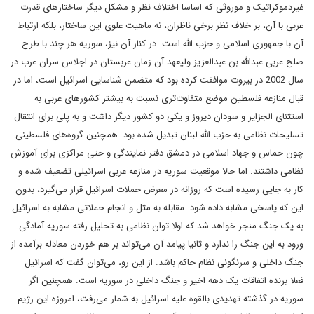
غیردموکراتیک و موروثی که اساسا اختلاف نظر و مشکل دیگر ساختارهای قدرت
عربی با آن، بر خلاف نظر برخی ناظران، نه ماهیت علوی این ساختار، بلکه ارتباط
آن با جمهوری اسلامی و حزب الله است. در کنار آن نیز، سوریه هر چند با طرح
صلح عربی عبدالله بن عبدالعزیز ولیعهد آن زمان عربستان در اجلاس سران عرب در
سال 2002 در بیروت موافقت کرده بود که متضمن شناسایی اسرائیل است، اما در
قبال منازعه فلسطین موضع متفاوت‌تری نسبت به بیشتر کشورهای عربی به
استثنای الجزایر و سودانِ دیروز و یکی دو کشور دیگر داشت و به پلی برای انتقال
تسلیحات نظامی به حزب الله لبنان تبدیل شده بود. همچنین گروه‌های فلسطینی
چون حماس و جهاد اسلامی در دمشق دفتر نمایندگی و حتی مراکزی برای آموزش
نظامی داشتند. اما حالا موقعیت سوریه در منازعه عربی اسرائیلی تضعیف شده و
کار به جایی رسیده است که روزانه در معرض حملات اسرائیل قرار می‌گیرد، بدون
این که پاسخی مشابه داده شود. مقابله به مثل و انجام حملاتی مشابه به اسرائیل
به یک جنگ منجر خواهد شد که اولا توان نظامی به تحلیل رفته سوریه آمادگی
ورود به این جنگ را ندارد و ثانیا پیامد آن می‌تواند بر هم خوردن معادله برآمده از
جنگ داخلی و سرنگونی نظام حاکم باشد. از این رو، می‌توان گفت که اسرائیل
فعلا برنده اتفاقات یک دهه اخیر و جنگ داخلی در سوریه است. همچنین اگر
سوریه در گذشته تهدیدی بالقوه علیه اسرائیل به شمار می‌رفت، امروزه این رژیم