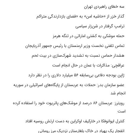
سه خطای راهبردی تهران
گذار خزر از «حاشیه امن» به «فضای بازدارندگی متراکم
ترامپ گرفتار در شن‌زار سیاسی
حمله موشکی به کشتی اماراتی در تنگه هرمز
تماس تلفنی نخست وزیر ارمنستان با رئیس جمهور آذربایجان
هشدار حماس نسبت به تشدید شهرک‌سازی در بیت‌ لحم
عراقچی: مذاکرات با عمان در حال انجام است
ژاپن بودجه دفاعی بی‌سابقه ۵۶ میلیارد دلاری را در نظر دارد
عضو سازمان بدر: حملات به عربستان از پایگاه‌های اسرائیلی در سوریه
انجام شد
رویترز: عربستان ۸۶ درصد از موشک‌های پاتریوت خود را استفاده کرده
است
کنترل ایوانوفکا در خارکیف اوکراین به دست ارتش روسیه افتاد
انفجار یک پهپاد در خاک بلغارستان نزدیک مرز رومانی