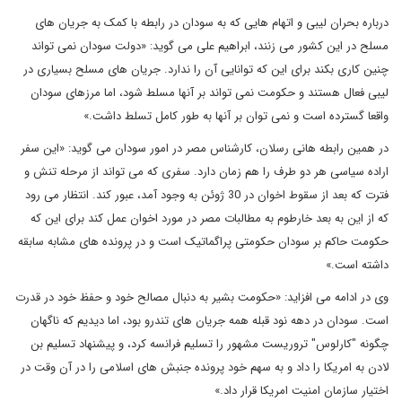
درباره بحران لیبی و اتهام هایی که به سودان در رابطه با کمک به جریان های
مسلح در این کشور می زنند، ابراهیم علی می گوید: «دولت سودان نمی تواند
چنین کاری بکند برای این که توانایی آن را ندارد. جریان های مسلح بسیاری در
لیبی فعال هستند و حکومت نمی تواند بر آنها مسلط شود، اما مرزهای سودان
واقعا گسترده است و نمی توان بر آنها به طور کامل تسلط داشت.»
در همین رابطه هانی رسلان، کارشناس مصر در امور سودان می گوید: «این سفر
اراده سیاسی هر دو طرف را هم زمان دارد. سفری که می تواند از مرحله تنش و
فترت که بعد از سقوط اخوان در 30 ژوئن به وجود آمد، عبور کند. انتظار می رود
که از این به بعد خارطوم به مطالبات مصر در مورد اخوان عمل کند برای این که
حکومت حاکم بر سودان حکومتی پراگماتیک است و در پرونده های مشابه سابقه
داشته است.»
وی در ادامه می افزاید: «حکومت بشیر به دنبال مصالح خود و حفظ خود در قدرت
است. سودان در دهه نود قبله همه جریان های تندرو بود، اما دیدیم که ناگهان
چگونه "کارلوس" تروریست مشهور را تسلیم فرانسه کرد، و پیشنهاد تسلیم بن
لادن به امریکا را داد و به سهم خود پرونده جنبش های اسلامی را در آن وقت در
اختیار سازمان امنیت امریکا قرار داد.»