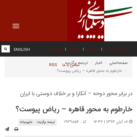
Toggle
vigation
صفحه نخست
درباره ما
عضویت
پیوند ها
ENGLISH
صفحه‌اصلی
اخبار
ترجمه برگزیده
تماس با ما
RSS
خارطوم به محور قاهره – ریاض پیوست؟
در برابر محور دوحه – آنکارا و بر خلاف دوستی با ایران
خارطوم به محور قاهره – ریاض پیوست؟
۰۷ آبان ۱۳۹۳ | ۱۴:۳۲
کد : ۱۹۳۹۸۵۴
ترجمه برگزیده
خاورمیانه