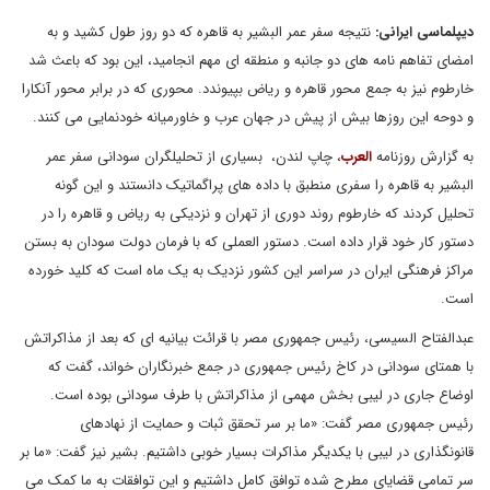
دیپلماسی ایرانی:
نتیجه سفر عمر البشیر به قاهره که دو روز طول کشید و به
امضای تفاهم نامه های دو جانبه و منطقه ای مهم انجامید، این بود که باعث شد
خارطوم نیز به جمع محور قاهره و ریاض بپیوندد. محوری که در برابر محور آنکارا
و دوحه این روزها بیش از پیش در جهان عرب و خاورمیانه خودنمایی می کنند.
به گزارش روزنامه
العرب
، چاپ لندن، بسیاری از تحلیلگران سودانی سفر عمر
البشیر به قاهره را سفری منطبق با داده های پراگماتیک دانستند و این گونه
تحلیل کردند که خارطوم روند دوری از تهران و نزدیکی به ریاض و قاهره را در
دستور کار خود قرار داده است. دستور العملی که با فرمان دولت سودان به بستن
مراکز فرهنگی ایران در سراسر این کشور نزدیک به یک ماه است که کلید خورده
است.
عبدالفتاح السیسی، رئیس جمهوری مصر با قرائت بیانیه ای که بعد از مذاکراتش
با همتای سودانی در کاخ رئیس جمهوری در جمع خبرنگاران خواند، گفت که
اوضاع جاری در لیبی بخش مهمی از مذاکراتش با طرف سودانی بوده است.
رئیس جمهوری مصر گفت: «ما بر سر تحقق ثبات و حمایت از نهادهای
قانونگذاری در لیبی با یکدیگر مذاکرات بسیار خوبی داشتیم. بشیر نیز گفت: «ما بر
سر تمامی قضایای مطرح شده توافق کامل داشتیم و این توافقات به ما کمک می