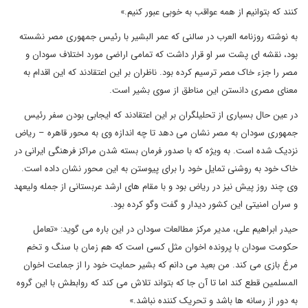
کنند که بتوانیم از همه عواقب به خوبی عبور کنیم.»
به نوشته روزنامه العرب در سالنی که عمر البشیر با رئیس جمهوری مصر نشسته
بود، نقشه ای پشت سر او قرار داشت که تمامی اراضی مورد اختلاف سودان و
مصر را جزء خاک مصر ترسیم کرده بود. ناظران بر این اعتقادند که این اقدام به
معنای مصری دانستن این مناطق از سوی بشیر است.
در عین حال بسیاری از تحلیلگران بر این اعتقادند که ایجابی بودن سفر رئیس
جمهوری سودان به مصر نشان می دهد تا چه اندازه وی به محور قاهره – ریاض
نزدیک شده است. به ویژه که با صدور فرمان بسته شدن مراکز فرهنگی ایرانی در
خاک خود به روشنی تمایل خود را برای پیوستن به این محور نشان داده است.
وی چند روز پیش نیز در ریاض بود و با مقام های ارشد عربستانی از جمله ولیعهد
و سران امنیتی این کشور دیدار و گفت وگو کرده بود.
حیدر ابراهیم علی، مدیر مرکز مطالعات سودان در این باره می گوید: «تعامل
حکومت سودان با پرونده اخوان مثل کسی است که هم زمان با سنگ و تخم
مرغ بازی می کند. من بعید می دانم که بشیر حمایت خود را از جماعت اخوان
المسلمین قطع کند اما تا آن جا که بتواند تلاش می کند که روابطش با این گروه
به دور از رسانه ها باشد و تحریک کننده نباشد.»