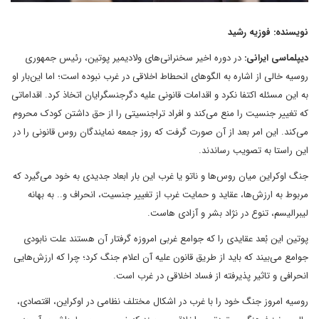
نویسنده: فوزیه رشید
دیپلماسی ایرانی:
در دوره اخیر سخنرانی‌های ولادیمیر پوتین، رئیس جمهوری
روسیه خالی از اشاره به الگوهای انحطاط اخلاقی در غرب نبوده است؛ اما این‌بار او
به این مسئله اکتفا نکرد و اقدامات قانونی علیه دگرجنسگرایان اتخاذ کرد. اقداماتی
که تغییر جنسیت را منع می‌کند و افراد تراجنسیتی را از حق داشتن کودک محروم
می‌کند. این امر بعد از آن صورت گرفت که روز جمعه نمایندگان روس قانونی را در
این راستا به تصویب رساندند.
جنگ اوکراین میان روس‌ها و ناتو یا غرب این بار ابعاد جدیدی به خود می‌گیرد که
مربوط به ارزش‌ها، عقاید و حمایت غرب از تغییر جنسیت، انحراف و.. به بهانه
لیبرالیسم، تنوع در نژاد بشر و آزادی هاست.
پوتین این بُعد عقایدی را که جوامع غربی امروزه گرفتار آن هستند علت نابودی
جوامع می‌بیند که باید از طریق قانون علیه آن اعلام جنگ کرد؛ چرا که ارزش‌هایی
انحرافی و تاثیر پذیرفته از فساد اخلاقی در غرب است.
روسیه امروز جنگ خود را با غرب در اشکال مختلف نظامی در اوکراین، اقتصادی،