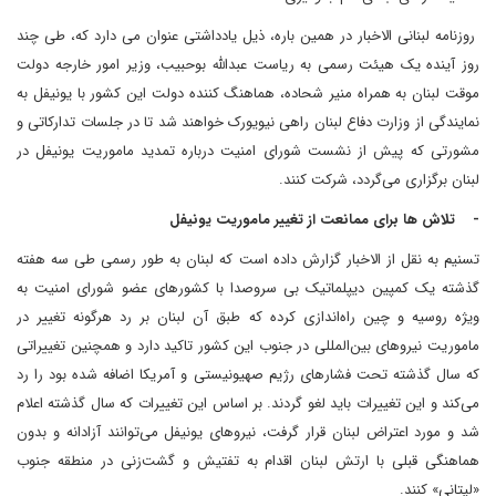
روزنامه لبنانی الاخبار در همین باره، ذیل یادداشتی عنوان می دارد که، طی چند
روز آینده یک هیئت رسمی به ریاست عبدالله بوحبیب، وزیر امور خارجه دولت
موقت لبنان به همراه منیر شحاده، هماهنگ کننده دولت این کشور با یونیفل به
نمایندگی از وزارت دفاع لبنان راهی نیویورک خواهند شد تا در جلسات تدارکاتی و
مشورتی که پیش از نشست شورای امنیت درباره تمدید ماموریت یونیفل در
لبنان برگزاری می‌گردد، شرکت کنند.
- تلاش ها برای ممانعت از تغییر ماموریت یونیفل
تسنیم به نقل از الاخبار گزارش داده است که لبنان به طور رسمی طی سه هفته
گذشته یک کمپین دیپلماتیک بی سروصدا با کشورهای عضو شورای امنیت به
ویژه روسیه و چین راه‌اندازی کرده که طبق آن لبنان بر رد هرگونه تغییر در
ماموریت نیروهای بین‌المللی در جنوب این کشور تاکید دارد و همچنین تغییراتی
که سال گذشته تحت فشارهای رژیم صهیونیستی و آمریکا اضافه شده بود را رد
می‌کند و این تغییرات باید لغو گردند. بر اساس این تغییرات که سال گذشته اعلام
شد و مورد اعتراض لبنان قرار گرفت، نیروهای یونیفل می‌توانند آزادانه و بدون
هماهنگی قبلی با ارتش لبنان اقدام به تفتیش و گشت‌زنی در منطقه جنوب
«لیتانی» کنند.