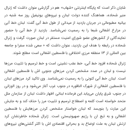
شایان ذکر است که پایگاه اینترنتی «شهاب» هم در گزارشی عنوان داشت که ژنرال
منیر شحاده، هماهنگ کننده دولت لبنان و نیرو‌های یونیفیل روز سه شنبه در
بیانیه مطبوعاتی در جریان بازدید از میدانی از طول خط آبی گفت: لبنان خط آبی
در مزارع اشغالی شبعا را به رسمیت نمی‌شناسد. بازدید از خط آبی با حضور
نمایندگانی از کشور‌های عضو شورای امنیت مستقر در لبنان صورت گرفت و ژنرال
شحاده در رابطه با هدف این بازدید، عنوان داشت که « سعی شده سفرا و جامعه
بین المللی از ۱۳ منطقه مرزی اختلافی با فلسطین اشغالی است مطلع شوند.
ژنرال شحاده افزود خط آبی، خط عقب نشینی است و خط ترسیم یا تثبیت مرز‌ها
نیست و لبنان در صدد مشخص کردن مرز‌های جنوبی اش با فلسطین اشغالی
است. لبنان خط آبی کنونی را به رسمیت نمی‌شناسد. وی تاکید کرد مرز‌های لبنان
با فلسطین اشغالی از شهرک الناقوره در جنوب غرب آغاز می‌شود و در روز الوزانی
در جنوب شرق پایان می‌یابد.این فرمانده لبنانی اظهار داشت لبنان از سازمان ملل
متحد خواسته است کلمه و اصطلاح ترسیم و تثبیت مرز را حذف کند و به جایش
این عبارت را بنویسد که لبنان خواستار مشخص کردن مرزهایش با فلسطین
اشغالی و به تبع ان با رژیم صهیونیستی است. ژنرال شحاده خاطرنشان کرد
ارتش لبنان به علت اوضاع بد و بحرانی اقتصادی اش با اکثر گشتی‌های نیرو‌های