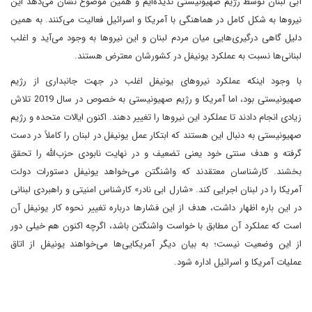
آبی لبنان توسط رژیم صهیونیستی ندیده‌ایم و همین موضوع نشان می‌دهد این
نیروها به شکل کامل در هماهنگی با آمریکا و اسرائیل فعالیت می‌کنند. به همین
دلیل گاهی درگیری‌هایی میان مردم لبنان و این نیروها به وجود می‌آید و اغلب
لبنانی‌ها نسبت به عملکرد یونیفل در کشورشان معترض هستند.
با وجود اینکه عملکرد نیروهای یونیفل اغلب در جهت جانبداری از رژیم
صهیونیستی بود، اما آمریکا و رژیم صهیونیستی به خصوص در سال 2019 تلاش
زیادی انجام دادند تا عملکرد این نیروها را تغییر دهند. اکنون ایالات متحده و رژیم
صهیونیستی به دنبال این هستند که ابتکار عمل یونیفل در لبنان را کاملاً در دست
گرفته و هدف سنتی خود یعنی تضعیف و در نهایت نابودی حزب‌الله را تحقق
بخشند. کارشناسان معتقدند که واشنگتن می‌خواهد یونیفل دستورات دولت
آمریکا را در لبنان اجرایی کند. «شارل ابی نادر» کارشناس امنیتی و راهبردی لبنانی
در این باره اظهار داشت، هدف از این فشار‌ها درباره تغییر نحوه کار یونیفل آن
است که عملکرد آن مطابق با خواست واشنگتن باشد، اگرچه اکنون هم خیلی دور
از این وضعیت نیست؛ به بیان دیگر آمریکایی‌ها می‌خواهند یونیفل از اتاق
عملیات آمریکا و اسرائیل اداره شود.