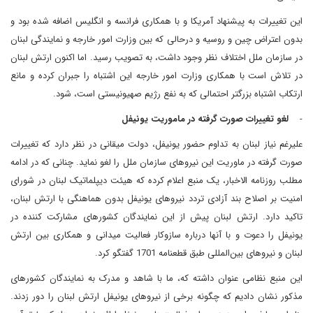
این تغییرات به پیشنهاد آمریکا و با همکاری فرانسه و انگلیس اضافه شده بود و
بدون اعتراض چین و روسیه و درحالی که بین وزارت امور خارجه و نمایندگی لبنان
در سازمان ملل اختلاف نظر وجود داشت، به تصویب رسید. اما اکنون ارتش لبنان
در تلاش است با همکاری وزارت امور خارجه این اشتباه را جبران کرده و مانع
ارتکاب اشتباه بزرگتر احتمالی که به نفع رژیم صهیونیستی است، شود.
-
لغو تغییرات صورت گرفته در ماموریت یونیفل
علیرغم نیاز لبنان به تداوم حضور یونیفل، دولت میقانی در نظر دارد که تغییرات
صورت گرفته در ماوریت این نیروهای سازمان ملل را لغو نماید. چنانی که در ادامه
مطلب روزنامه الاخبار، یک منبع اعلام کرده که هیئت دیپلماتیک لبنان در شورای
امنیت بر اصلاح بند آزادی تردد نیروهای یونیفل بدون هماهنگی با ارتش لبنان،
تاکید دارد. ارتش لبنان پیش از این نمایندگان کشورهای مشارکت کننده در
یونیفل را دعوت و با آنها درباره سازوکار فعالیت میدانی و همکاری بین ارتش
لبنان و نیروهای بین‌المللی طبق قطعنامه 1701 گفتگو کرد.
این منبع نظامی عنوان داشته که، ما با شاهد و مدرک به نمایندگان کشورهای
مذکور نشان دادیم که چگونه برخی از نیروهای یونیفل ارتش لبنان را دور زدند.