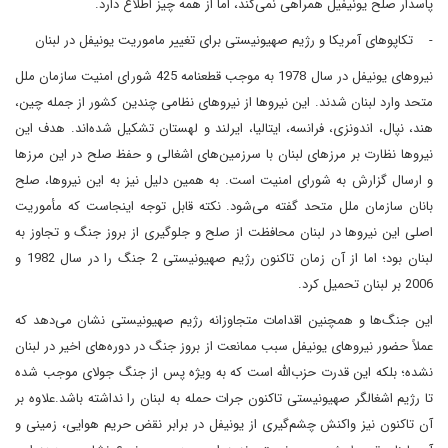
پاسدار صلح یونیفیل همراهی نمی‌کند، اما از همه چیز اطلاع دارد.
- تکاپوهای آمریکا و رژیم صهیونیستی برای تغییر ماموریت یونیفل در لبنان
نیروهای یونیفل در سال 1978 به موجب قطعنامه 425 شورای امنیت سازمان ملل
متحد وارد لبنان شدند. این نیروها از نیروهای نظامی چندین کشور از جمله چین،
هند، نپال، اندونزی، فرانسه، ایتالیا، ایرلند و لهستان تشکیل شده‌اند. هدف این
نیروها نظارت بر مرزهای لبنان با سرزمین‌های اشغالی و حفظ صلح در این مرزها
و ارسال گزارش به شورای امنیت است. به همین دلیل نیز به این نیروها، صلح
بانان سازمان ملل متحد گفته می‌شود. نکته قابل توجه اینجاست که مأموریت
اصلی این نیروها در لبنان محافظت از صلح و جلوگیری از بروز جنگ و تجاوز به
لبنان بود؛ اما از آن زمان تاکنون رژیم صهیونیستی 2 جنگ را در سال 1982 و
2006 بر لبنان تحمیل کرد.
این جنگ‌ها و همچنین اقدامات متجاوزانه رژیم صهیونیستی نشان می‌دهد که
عملاً حضور نیروهای یونیفل سبب ممانعت از بروز جنگ در دوره‌های اخیر در لبنان
نشده؛ بلکه این قدرت حزب‌الله است که به ویژه پس از جنگ جولای موجب شده
تا رژیم اشغالگر صهیونیستی تاکنون جرات حمله به لبنان را نداشته باشد.علاوه بر
آن تاکنون نیز واکنش چشم‌گیری از یونیفل در برابر نقض حریم هوایی، زمینی و