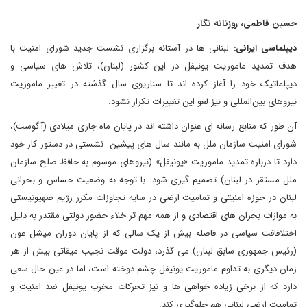
حسین فاطمی، روزنانه نگار
دیپلماسی ایرانی:
لبنانی ها در آستانه برگزاری نشست جدید شورای امنیت با
هدف تمدید ماموریت یونیفل در این کشور (لبنان)، تلاش های سیاسی و
دیپلماتیک خود را آغاز کرده اند تا سناریوی سال گذشته در تغییر ماموریت
نیروهای بین‌المللی و نیز لغو این تغییرات تکرار نشود.
آن طور که منابع رسانه ای عنوان داشته اند در پایان ماه جاری میلادی (آگوست)،
شورای امنیت سازمان ملل به مانند سال های پیشین نشستی در دستور کار خود
دارد تا درباره تمدید ماموریت «یونیفل» (نیروهای موسوم به حافظ صلح سازمان
ملل مستقر در لبنان) تصمیم گیری شود. با توجه به وضعیت حساس و بحرانی
لبنان در حوزه امنیتی و تمامیت ارضی در سایه تجاوزات مکرر رژیم صهیونیستی
به موازات بحران های اقتصادی و از همه مهم تر خلاء حضور دولتی مقتدر به دلیل
اختلافافت سیاسی در فاصله بیش از یک سالی که از پایان دوران میشل عون
(رئیس جمهوری سابق لبنان) می گذرد، دولت موقت نجیب میقاتی بیش از هر
زمان دیگری به تداوم ماموریت یونیفل چشم دوخته است، اما در عین حال سعی
دارد که از برخی زیاده خواهی ها و نیز تحرکات مخرب یونیفل ضد امنیت و
تمامیت ارضی لبنانی هم جلوگیری کند.