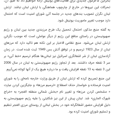
بنابراین ما فرمول جدیدی برای فعالیت‌های یونیفل ارائه خواهیم داد که طبق آن،
تحرکات این نیروها در خارج از چارچوب هماهنگی با ارتش لبنان نباشد. ارتش
لبنان نگران تصویب بندهای جدید در جلسه آتی شورای امنیت است که احتمال
دارد موجب تغییر ماموریت یونیفل شود.
به گفته منبع مذکور، احتمال تحمیل یک طرح مرزبندی جدید بین لبنان و رژیم
صهیونیستی در راستای منافع این رژیم از دیگر عواملی است که موجب نگرانی
ارتش لبنان می‌شود. منبع نظامی الاخبار بر این نکته هم تاکید دارد که مرزهای
لبنان از سال 1923 ترسیم و در توافق آتش بس 1949 ثبت شده است. در زمان
آزادسازی لبنان از شر اشغالگری اسرائیل نیز لبنانی‌ها هنگام ترسیم «خط آبی» بر
سر 3 نقطه حرف داشتند. بعد از تجاوز رژیم صهیونیستی به لبنان در سال 2006
این 3 نقطه به 13 نقطه افزایش یافت و ما درباره هیچ یک از آنها کوتاه نمی‌آییم.
این منبع تصریح کرده که ارتش لبنان از طریق وزارت خارجه نامه‌ای را به شورای
امنیت فرستاده و خواستار حذف اصطلاح «ترسیم مرزها» و جایگزین کردن عبارت
« مشخص کردن مرزها» و تغییر نام «بخش شمالی منطقه الغجر» به «خراج
شهرک الماری» شد. لبنان پیش از این نیز شکایتی را علیه رژیم صهیونیستی به
دلیل افزایش حضور اشغالگرانه خود در بخش لبنانی از روستای مرزی الغجر تنظیم
و تسلیم شورای امنیت کرده بود.