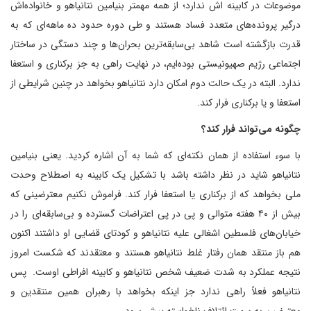
موضوعات در کابینه اش ندارد؛ از همه مهمتر بنیامین نتانیاهو و خانواده‌اش
درگیر پرونده‌های متعدد فساد هستند و طی دوره حدود ده ماهه‌ای که به
قدرت بازگشته است شاهد بی‌سابقه‌ترین بحران‌ها و چند دستگی در ساختار
اجتماعی رژیم صهیونیستی بوده‌ایم، در نهایت راهی به جز برکناری و استعفا
ندارد. البته در یک حالت دوم امکان دارد نتانیاهو بخواهد در چنین شرایطی از
استعفا و یا برکناری فرار کند.
چگونه می‌تواند فرار کند؟
با سوء استفاده از همان نکته‌ای که شما به آن اشاره کردید. یعنی بنیامین
نتانیاهو شاید در نظر داشته باشد با تشکیل یک کابینه به اصطلاح وحدت
ملی بخواهد که از برکناری یا استعفا فرار کند. فراموش نکنیم معترضینی که
بیش از ۴۰ هفته متوالی و پی در پی اعتراضات گسترده و بی‌سابقه‌ای را در
خیابان‌های فلسطین اشغالی علیه نتانیاهو و کودتای قضایی او داشتند اکنون
هم باز منتقد همان رفتار غلط نتانیاهو هستند و معتقدند که شکست امروز
نتیجه عملکرد به شدت ضعیف شخص نتانیاهو و کابینه افراطی اوست. پس
نتانیاهو فعلاً راهی ندارد جز اینکه بخواهد با رهبران همین منتقدین و