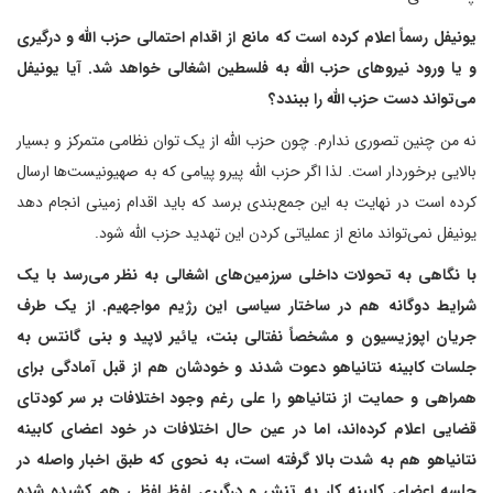
یونیفل رسماً اعلام کرده است که مانع از اقدام احتمالی حزب الله و درگیری
و یا ورود نیروهای حزب الله به فلسطین اشغالی خواهد شد. آیا یونیفل
می‌تواند دست حزب الله را ببندد؟
نه من چنین تصوری ندارم. چون حزب الله از یک توان نظامی متمرکز و بسیار
بالایی برخوردار است. لذا اگر حزب الله پیرو پیامی که به صهیونیست‌ها ارسال
کرده است در نهایت به این جمع‌بندی برسد که باید اقدام زمینی انجام دهد
یونیفل نمی‌تواند مانع از عملیاتی کردن این تهدید حزب الله شود.
با نگاهی به تحولات داخلی سرزمین‌های اشغالی به نظر می‌رسد با یک
شرایط دوگانه هم در ساختار سیاسی این رژیم مواجهیم. از یک طرف
جریان اپوزیسیون و مشخصاً نفتالی بنت، یائیر لاپید و بنی گانتس به
جلسات کابینه نتانیاهو دعوت شدند و خودشان هم از قبل آمادگی برای
همراهی و حمایت از نتانیاهو را علی رغم وجود اختلافات بر سر کودتای
قضایی اعلام کرده‌اند، اما در عین حال اختلافات در خود اعضای کابینه
نتانیاهو هم به شدت بالا گرفته است، به نحوی که طبق اخبار واصله در
جلسه اعضای کابینه کار به تنش و درگیری لفظ لفظی هم کشیده شده