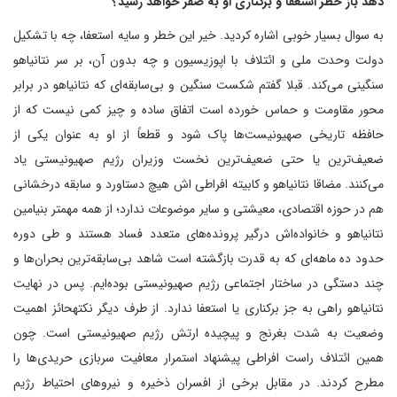
دهد باز خطر استعفا و برکناری او به صفر خواهد رسید؟
به سوال بسیار خوبی اشاره کردید. خیر این خطر و سایه استعفا، چه با تشکیل
دولت وحدت ملی و ائتلاف با اپوزیسیون و چه بدون آن، بر سر نتانیاهو
سنگینی می‌کند. قبلا گفتم شکست سنگین و بی‌سابقه‌ای که نتانیاهو در برابر
محور مقاومت و حماس خورده است اتفاق ساده و چیز کمی نیست که از
حافظه تاریخی صهیونیست‌ها پاک شود و قطعاً از او به عنوان یکی از
ضعیف‌ترین یا حتی ضعیف‌ترین نخست وزیران رژیم صهیونیستی یاد
می‌کنند. مضاقا نتانیاهو و کابیته افراطی اش هیچ دستاورد و سابقه درخشانی
هم در حوزه اقتصادی، معیشتی و سایر موضوعات ندارد؛ از همه مهمتر بنیامین
نتانیاهو و خانواده‌اش درگیر پرونده‌های متعدد فساد هستند و طی دوره
حدود ده ماهه‌ای که به قدرت بازگشته است شاهد بی‌سابقه‌ترین بحران‌ها و
چند دستگی در ساختار اجتماعی رژیم صهیونیستی بوده‌ایم. پس در نهایت
نتانیاهو راهی به جز برکناری یا استعفا ندارد. از طرف دیگر نکتهحائز اهمیت
وضعیت به شدت بغرنج و پیچیده ارتش رژیم صهیونیستی است. چون
همین ائتلاف راست افراطی پیشنهاد استمرار معافیت سربازی حریدی‌ها را
مطرح کردند. در مقابل برخی از افسران ذخیره و نیروهای احتیاط رژیم