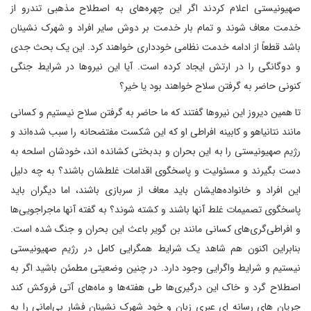
صهیونیستی اعلام کردند اگر این چهره‌های به اصطلاح مذهبی تندرو از
خدمت معاف شوند و تمام بار خدمت بر دوش سایر افراد و شهرک نشینان
باشد قطعاً از ادامه خدمت نظامی خودداری خواهند کرد. این یک بحث جدی
و دوگانگی را در ارتش ایجاد کرده است. آیا این نیروها در شرایط جنگی
کنونی حاضر به گرفتن سلاح خواهند بود یا خیر؟
تا همین دیروز این نیروها گفتند که ما حاضر به گرفتن سلاح نیستیم و کسانی
مانند نتانیاهو و کابینه افراطی او که این شکست مفتضحانه را سبب شده‌اند و
رژیم صهیونیستی را به این بحران و بدبختی کشانده اند، خودشان اسلحه به
دست بگیرند و مسئولیت و پاسخگوی اقدامات غلطشان باشند؟ به چه دلیل
این افراد و خانواده‌هایشان باید معاف از سربازی باشند، اما دیگران باید
پاسخگوی تصمیمات غلط آنها باشند و کشته شوند؟ به گفته آنها ماجراجویی‌ها
و افراطی‌گری‌های کسانی مانند بن گویر باعث این بحران و جنگ شده است.
بنابراین اکنون هم شاهد یک شرایط همگرایی کامل در رژیم صهیونیستی
نیستیم و شرایط واگرایی وجود دارد. در چنین وضعیتی مطمئن باشید اگر به
اصطلاح گرد و خاک این درگیری‌ها طی هفته‌ها و ماه‌های آتی فروکش کند
جریان های رسانه ای عبری زبان و خود شهرک نشینان فشار بی‌امانی را به