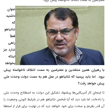
معترضین به سمت ائتلاف ناخواسته پیش برود.
عنوان
داشتید
که
نتانیاهو
فعلاً
راهی
ندارد جز
اینکه
بخواهد
با رهبران همین منتقدین و معترضین به سمت ائتلاف ناخواسته پیش
برود. اما باید پرسید که نتانیاهو در عمل هم به سمت دولت وحدت ملی
پیش خواهد رفت؟
تا اینجای کار آمریکایی‌ها پیشنهاد تشکیل این دولت به اصطلاح وحدت ملی
را داده‌اند، اما باید دید که آیا شخص نتانیاهو هم در شرایط کنونی وضعیت را
آن قدر بغرنج و سخت برای خود خواهد دید که در نهایت برای فرار از استعفا