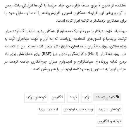
استفاده از قانون ۷ برای هدف قرار دادن افراد مرتبط با کُردها افزایش یافته، پس
از آن، بریتانیا این قرارداد همکاری امنیتی افزایش‌یافته را امضا و تمایل خود را
برای همکاری نزدیک‌تر با ترکیه ابراز کرده است.
برومفیلد افزود: «رفتار با من تنها یک مصداق از همکاری‌های امنیتی گسترده میان
ترکیه، بریتانیا و کشورهای اتحادیه اروپاست که به آزار و اذیت مهاجران کُرد، به
ویژه فعالان، روزنامه‌نگاران و مدافعان حقوق بشر منجر شده است. من از اتحادیه
ملی روزنامه‌نگاران (NUJ) و گزارشگران بدون مرز (RSF) برای حمایتشان برای بالا
بردن نمایه پرونده‌ام سپاسگزارم و امیدوارم میزان جرم‌انگاری جامعه کردها در
سراسر اروپا به دستور رژیم خودکامه اردوغان را هم روشن کند».
کلید واژه ها:
ترکیه
کردها
انگلیس
کردهای ترکیه
کردهای سوریه
رجب طیب اردوغان
اتحادیه اروپا
ترکیه و انگلیس