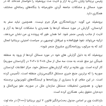
پلیس بریتانیا پایان دادن به آزار و اذیت مت برومفیلد را خواستار شده‌اند که در
مورد مسائل و مشکلات جامعه کُردی خاورمیانه با بنگاه‌های رسانه‌ای مختلف
همکاری دارد.
برومفیلد می ‌گوید: «روزنامه‌نگاری هرگز جرم نیست. همچنین نباید سفر به
کردستان، گزارش در مورد مسئله کردها یا همدردی با مشکلات کردها به آزار و
اذیت از جانب پلیس منجر شود. اما همان طور که پرونده ی من نشان می‌دهد،
ترکیه می‌تواند نفوذ فوق‌العاده و غیرقابل توجیهی بر سیاست امنیتی بریتانیا اعمال
کند که به سرکوب روزنامه‌نگاری مشروع منجر شود».
برومفیلد که به دلیل گزارش های خود در مورد مسائل کردها از ورود به منطقه
شینگن نیز منع شده، به مدت سه سال از سال ۲۰۱۸ تا ۲۰۲۰ در (کردستان سوریه)
کار کرده است. وی علاوه بر ارائه گزارش‌های مستقل خود، مرکز اطلاعات کردستان
سوریه را که برترین منبع خبری مستقل انگلیسی‌زبان منطقه است، تأسیس کرده
است. در این مقام، او با بسیاری از روزنامه‌ها و ایستگاه‌های تلویزیونی برجسته
جهان، و همچنین تحقیقات مستقل سازمان ملل در سوریه، عفو بین‌الملل و
دیده‌بان حقوق بشر، همکاری کرده است.
بازداشت وی بر اساس جدول بحث‌برانگیز قانون ۷ ترور بریتانیا (۲۰۰۰) در ماه اوت