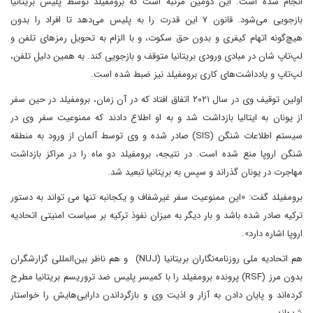
انجام شده است. این دومین مرتبه است که برومفیلد توسط پلیس بریتانیا
بازجویی می‌شود. قانون ۷ این قدرت را به پلیس می‌دهد تا افراد را بدون
هیچ‌گونه اتهام کیفری و بدون حق سکوت، و با الزام به تحویل رمزهای تلفن و
لپ‌تاپ شان در مبادی ورودی بریتانیا متوقف و بازجویی کند. به همین دلیل تلفن،
لپ‌تاپ و یادداشت‌های کاری برومفیلد نیز ضبط شده است.
اولین توقیف وی در سال ۲۰۲۱ اتفاق افتاد که در آن زمان، برومفیلد در حین سفر
از یونان به ایتالیا بازداشت شد و به او اطلاع دادند که ممنوعیت سفر وی در
سیستم اطلاعات شنگن (SIS) صادر شده و وی توسط آلمان از ورود به منطقه
شنگن اروپا منع شده است. در نتیجه، برومفیلد دو ماه را در مراکز بازداشت
مهاجرت در یونان گذراند و سپس به بریتانیا تبعید شد.
برومفیلد گفت: «این ممنوعیت سفر غیرشفاف و یکجانبه تنها می‌ تواند به دستور
ترکیه صادر شده باشد و بار دیگر به میزان نفوذ ترکیه بر سیاست امنیتی اتحادیه
اروپا اشاره دارد».
هم اتحادیه ملی روزنامه‌نگاران بریتانیا (NUJ) و هم ناظر بین‌المللی گزارشگران
بدون مرز (RSF) پرونده برومفیلد را با کمیسر پلیس ضد تروریسم بریتانیا مطرح
کرده‌اند و پایان دادن به آزار و اذیت وی و بازگرداندن دارایی‌هایش را خواستار