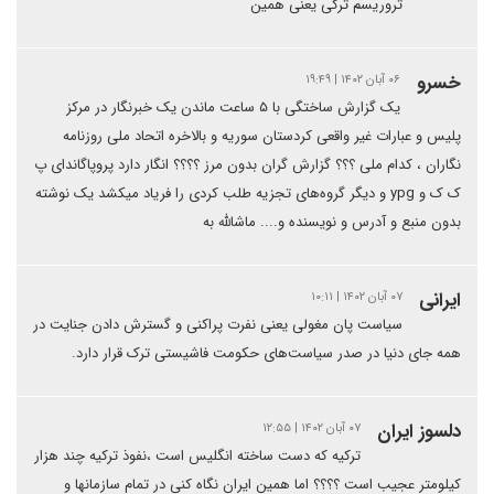
تروریسم ترکی یعنی همین
خسرو
۰۶ آبان ۱۴۰۲ | ۱۹:۴۹
یک گزارش ساختگی با ۵ ساعت ماندن یک خبرنگار در مرکز
پلیس و عبارات غیر واقعی کردستان سوریه و بالاخره اتحاد ملی روزنامه
نگاران ، کدام ملی ؟؟؟ گزارش گران بدون مرز ؟؟؟؟ انگار دارد پروپاگاندای پ
ک ک و ypg و دیگر گروه‌های تجزیه طلب کردی را فریاد میکشد یک نوشته
بدون منبع و آدرس و نویسنده و.... ماشالله به
ایرانی
۰۷ آبان ۱۴۰۲ | ۱۰:۱۱
سیاست پان مغولی یعنی نفرت پراکنی و گسترش دادن جنایت در
همه جای دنیا در صدر سیاست‌های حکومت فاشیستی ترک قرار دارد.
دلسوز ایران
۰۷ آبان ۱۴۰۲ | ۱۲:۵۵
ترکیه که دست ساخته انگلیس است ،نفوذ ترکیه چند هزار
کیلومتر عجیب است ؟؟؟؟ اما همین ایران نگاه کنی در تمام سازمانها و