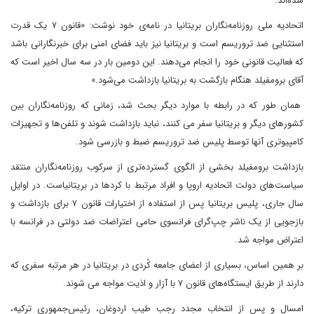
شده‌اند.
اتحادیه ملی روزنامه‌نگاران بریتانیا در نامه‌ی خود نوشت: «قانون ۷ یک قدرت
استثنایی ضد تروریسم است و بریتانیا نیز باید فضای امنی برای خبرنگارانی باشد
که فعالیت قانونی خود را انجام می‌دهند. این دومین بار در سه سال اخیر است که
آقای برومفیلد هنگام بازگشت به بریتانیا بازداشت می‌شود.»
همان طور که در رابطه با موارد دیگر بحث شد، زمانی که روزنامه‌نگاران بین
کشورهای دیگر و بریتانیا سفر می کنند، نباید بازداشت شوند و تلفن‌ها و تجهیزات
کامپیوتری آنها توسط پلیس ضد تروریسم ضبط و بازرسی شود.
بازداشت برومفیلد بخشی از الگوی گسترده‌تری از سرکوب روزنامه‌نگاران منتقد
سیاست‌های دولت اتحادیه اروپا و افراد مرتبط با کردها در بریتانیاست. در اوایل
سال جاری، پلیس بریتانیا پس از استفاده از اختیارات قانون ۷ برای بازداشت و
بازجویی از یک ناشر چپ‌گرای فرانسوی حامی اعتراضات ضد دولتی در فرانسه با
اعتراض مواجه شد.
بر همین اساس، بسیاری از اعضای جامعه کُردی در بریتانیا در هر مرتبه سفری که
دارند از طریق ایستگاه‌های قانون ۷ با آزار و اذیت مواجه می شوند.
امسال و پس از انتخاب مجدد رجب طیب اردوغان، رئیس‌جمهوری ترکیه،