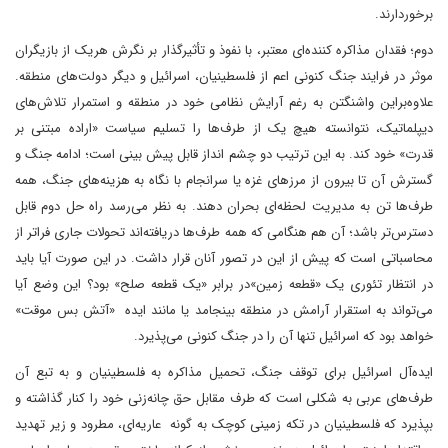
برخوردارند.
دوم؛ فقدان مذاکره کننده‌ای معتبر، با نفوذ و تأثیرگذار بر نگرش هریک از بازیگران
موثر در فرایند جنگ کنونی اعم از فلسطینیان، اسرائیل و دیگر دولت‌های منطقه.
علاوه‌براین واشنگتن به رغم آرایش نظامی خود در منطقه و استمرار تلاش‌های
دیپلماتیک، نتوانسته هیچ یک از طرف‌ها را تسلیم سیاست «اراده مبتنی بر
قدرت» خود کند. به این ترتیب دو چشم انداز قابل پیش بینی است؛ ادامه جنگ و
گسترش آن تا بیرون از مرزهای غزه یا سرانجام با نگاه به هزینه‌های جنگ، همه
طرف‌ها تن به مدیریت لحظه‌ای بحران دهند. به نظر می‌رسد راه حل دوم قابل
دسترس‌تر باشد؛ آن هم هنگامی که همه طرف‌ها دریافته‌اند تحولات جاری فراتر از
محاسباتی است که پیش از این در تصور آنان قرار داشت. در این صورت آیا باید
در انتظار تئوری یک «قطعه زمین»در برابر «یک قطعه صلح» بود؟ این وضع آیا
می‌تواند به استقرار آرامش در منطقه بینجامد یا مانند ایده «آتش بس موقت»
خواهد بود که اسرائیل تنها آن را در جنگ کنونی می‌پذیرد.
ایده‌آل اسرائیل برای توقف جنگ، تحمیل مذاکره به فلسطینیان و به تبع آن
طرف‌های عربی به شکلی است که طرف مقابل حق چانه‌زنی خود را کنار گذاشته و
بپذیرد که فلسطینیان در تکه زمینی کوچک به گونه عاریه‌ای، مطرود و زیر تهدید