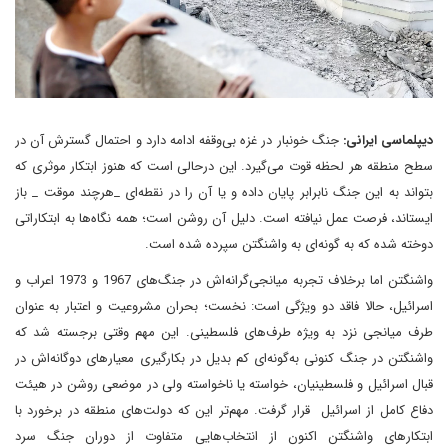
دیپلماسی ایرانی:
جنگ خونبار در غزه بی‌وقفه ادامه دارد و احتمال گسترش آن در
سطح منطقه هر لحظه قوت می‌گیرد. این درحالی است که هنوز ابتکار موثری که
بتواند به این جنگ نابرابر پایان داده و یا آن را در نقطه‌ای _هرچند موقت _ باز
ایستاند، فرصت عمل نیافته است. دلیل آن روشن است؛ همه نگاه‌ها به ابتکاراتی
دوخته شده که به گونه‌ای به واشنگتن سپرده شده است.
واشنگتن اما برخلاف تجربه میانجی‌گرانه‌اش در جنگ‌های 1967 و 1973 اعراب و
اسرائیل، حالا فاقد دو ویژگی است: نخست؛ بحران مشروعیت و اعتبار به عنوان
طرف میانجی نزد به ویژه طرف‌های فلسطینی. این مهم وقتی برجسته شد که
واشنگتن در جنگ کنونی به‌گونه‌ای کم بدیل در بکارگیری معیارهای دوگانه‌اش در
قبال اسرائیل و فلسطینیان، خواسته یا ناخواسته ولی در موضعی روشن در هیئت
دفاع کامل از اسرائیل قرار گرفت. مهم‌تر این که دولت‌های منطقه در برخورد با
ابتکارهای واشنگتن اکنون از انتخاب‌هایی متفاوت از دوران جنگ سرد