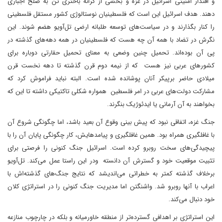
و اقتدار امنیتی اسرائیل در غزه و بخشی از کرانه باختری تن به صلح اجباری
دهند. هدف اسرائیل این است که فلسطینیان نوستالوژی کشور مستقل فلسطینی
را کنار بگذارند و در سیاست‌های توسعه طلبانه ارضی تل‌آویو هضم شوند. این
نگرش در تضاد با همه آن چه هست که فلسطینیان در همه دهه‌‌های گذشته در
پی آن بوده‌اند. تحمیل چنین وضعی به معنای تحمیل حقارتی دوباره برای
کشورهای عربی نیز هست که از نیمه دوم قرن گذشته تا دهه نخست قرن
میلادی حاضر برپیکر آنان پوشانده شده است. البته نباید فراموش کرد که
مشارکت دولت‌های عربی در امر فلسطین همواره شکلی تاکتیکی داشته تا این که
بخواهند به آن آرمانی یا ایدئوژیک بنگرند.
جنگ غزه، اتفاقی نبود که پیش بینی وقوع آن بعید باشد، اما چگونگی شروع آن
با غافلگیری همراه بود. همین غافلگیری و پیامدهایش، کار چگونگی پایان آن را با
پیچیدگی‌های سخت روبرو کرده است. اسرائیل جنگ کنونی را فرصتی برای
تثبیت موقعیت خود و گسترش آن دانسته ودر این راستا عمل می‌کند. تل‌آویو
برخلاف گذشته کمتر به خطراتی می‌اندیشد که نتایج جنگ‌های گذشته‌اش با
اعراب با آنها روبرو شد. واشنگتن اما مدیریت جنگ کنونی را در استراتژی کلان
خود دنبال می‌کند.
این استراتژی بر اهدافی گسترده‌تر از منطقه خاورمیانه و بلکه در چارچوب منازعه