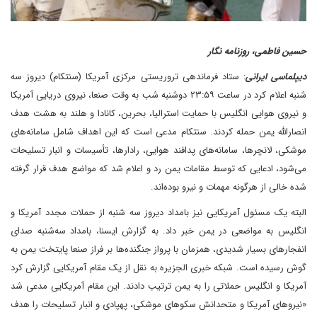
حسین فاطمی، روزنامه نگار
دیپلماسی ایرانی
: ستاد فرماندهی تروریستی مرکزی آمریکا (سنتکام) دیروز سه
شنبه اعلام کرد در ساعت ۲۳:۵۹ دوشنبه شب به وقت صنعا، نیروی دریایی آمریکا
و نیروی هوایی انگلیس با حمایت استرالیا، بحرین، کانادا و هلند به هشت هدف
انصارالله یمن حمله کردند. سنتکام مدعی است که این اهداف شامل سامانه‌های
موشکی، لانچرها، سامانه‌های پدافند هوایی، رادارها، تأسیسات و انبار تسلیحات
می‌شود، ادعایی که توسط مقامات یمن رد و اعلام شد که مواضع هدف قرار گرفته
شده خالی از هرگونه مهمات و نیرو بوده‌اند.
البته یک مسئول آمریکایی نیز بامداد دیروز سه شنبه از حملات مجدد آمریکا و
انگلیس به مواضعی در یمن خبر داد. به گزارش ایسنا، بامداد سه‌شنبه صدای
انفجارهای بسیار شدیدی، همزمان با پرواز جنگنده‌ها بر فراز صنعا پایتخت یمن به
گوش رسیده است. شبکه خبری الجزیره به نقل از یک مقام آمریکایی گزارش کرد
آمریکا و انگلیس حملاتی را به یمن ترتیب دادند. این مقام آمریکایی مدعی شد
«نیروهای آمریکا و متحدانش سکوهای موشکی، پهپادی و انبار تسلیحات را هدف