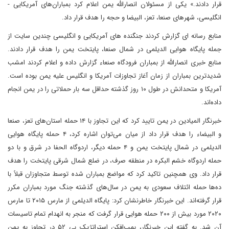
قرار دادند.» یکی از مسئولان انصارالله یمن اعلام کرد بمباران‌های آمریکایی -
انگلیسی، شهرهای صنعا، تعز، البیضا و حجه را هدف قرار داد.
منابع رسانه ای گزارش کردند جنگنده های آمریکایی و انگلیسی چندین سایت از
جمله پایگاه هوایی الدیلمی در شمال صنعا، پایتخت یمن را هدف قرار دادند.
منابع خبری انصارالله از بمباران فرودگاه صنعاء گزارش داده و اعلام کردند امشب
شدیدترین بمباران از زمان آغاز تجاوزات آمریکا و انگلیس علیه یمن بوده است‌.
آمریکا و متحدانش در طول ۱۰ روز گذشته حداقل سه بار حملاتی را در یمن انجام
داده‌اند.
خبرنگار المیادین در یمن تایید کرد که این تجاوز با ۱۴ حمله استان‌های تعز، صنعا
و البیضاء را هدف قرار داد از میان می‌توان اشاره کرد، ۴ حمله پایگاه هوایی
الدیلمی در شمال پایتخت یمن و ۴ حمله دیگر، اردوگاه الحفا در شرق و با دو
حمله اردوگاه خشم البکره در منطقه صرف، در ضلع شمال شرقی پایتخت را هدف
قرار داد. وی همچنین تاکید کرد که مواضع بمباران شده توسط متجاوزان قبلاً با
ده‌ها حمله ائتلاف سعودی به یمن در سال‌های گذشته جنگ مورد بمباران مکرر
قرار گرفته‌اند. این خبرنگار خاطرنشان کرد: پایگاه الدیلمی از مارس ۲۰۱۵ تا مارس
۲۰۲۰ مورد بیش از ۲۰۰ حمله هوایی قرار گرفت که منجر به انهدام تمام تاسیسات
آن شد. به گفته این خبرنگار، بمب‌افکن استراتژیک بی ۵۲ در تجاوز به یمن