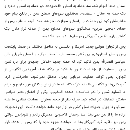
استان صنعا انجام شد، سه حمله به استان «الحدیده»، دو حمله به استان «تعز» و
یک حمله به استان «البیضاء». سخنگوی نیروهای مسلح یمن در پایان پیام خود
خاطرنشان کرد این حملات بی‌پاسخ و مجازات نخواهد ماند. البته ساعاتی پس از
حمله، «یحیی سریع» سخنگوی نیروهای مسلح یمن از هدف قرار دادن یک
کشتی باری نظامی آمریکایی در خلیج عدن خبر داده بود.
پس از تجاوز هوایی جدید آمریکا و انگلیس به مناطق مختلف در صنعا، پایتخت
یمن و سایر استان‌های این کشور محمد علی الحوثی، یکی از اعضای شورای عالی
سیاسی انصارالله یمن تاکید کرد که حمله جدید «تلاش جدیدی برای بازداشتن
یمن از حمایت از غزه است.» وی با تاکید بر اینکه هدف آمریکایی‌-انگلیسی از
تجاوز، یعنی توقف عملیات دریایی یمن، محقق نمی‌شود، خاطرنشان کرد:
آمریکایی‌ها و انگلیسی‌ها باید درک کنند که ما در زمان واکنش قرار داریم و مردم
ما تسلیم شدن را نمی‌شناسند.» محمد البخیتی، یکی از اعضای دفتر سیاسی
جنبش انصارالله نیز اعلام کرد: صرف نظر از حجم بمباران، عملیات نظامی ما علیه
اسرائیل تا پایان جنایات نسل کشی در نوار غزه ادامه خواهد داشت. این تجاوزات
اراده ما را از بین نمی‌برند. عبدالرحمان الاحنونی، مدیرکل رادیو و تلویزیون دولتی
یمن نیز تاکید کرد آمریکایی‌ها می‌خواهند وجهه خود را که پس از هدف قرار
گرفتن کشتی‌های نظامی‌شان از بین رفت، بازگردانند.