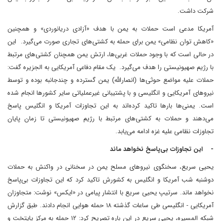
شرکت داشت.
آمریکا مدعی است حملات به یمن با هدف «آزادی دریانوردی» و همچنین
«کاهش توان نظامی» یمن برای حمله به کشتی‌های تجاری صورت می‌گیرد. این
در حالی است که با وجود حملات غربی‌ها، ارتش یمن همچنان کشتی‌های مرتبط
با رژیم صهیونیستی را هدف می‌گیرد. یک مقام دفاعی آمریکایی به الجزیره گفت:
حملات علیه مواضع حوثی‌ها (انصارالله) یمن گسترده و چندجانبه بوده و توسط
نیروهای آمریکایی و انگلیسی و با پشتیبانی غیرعملیاتی سایر کشورها انجام شده
است. یمنی‌ها بارها تاکید کرده‌اند به این تجاوزات آمریکا و انگلیس پاسخ
می‌دهند و حملات به کشتی‌های مرتبط با رژیم صهیونیستی تا زمان پایان
تجاوزات نظامی علیه غزه ادامه می‌یابد.
- این تجاوزات بی‌پاسخ نخواهد ماند
یحیی سریع، سخنگوی نیروهای مسلح یمن در سخنانی در واکنش به حملات
دوشنبه شب آمریکا و انگلیس به کشورش تاکید کرد که این تجاوزات بی‌پاسخ
نخواهد ماند. سرتیپ یحیی سریع با انتشار پیامی در «ایکس» نوشت: متجاوزان
آمریکایی - انگلیسی طی ساعات گذشته ۱۸ حمله هوایی انجام دادند. طبق گزارش
شبکه المسیره، یحیی سریع در این باره تصریح کرد: ۱۲ حمله به مرکز پایتخت و