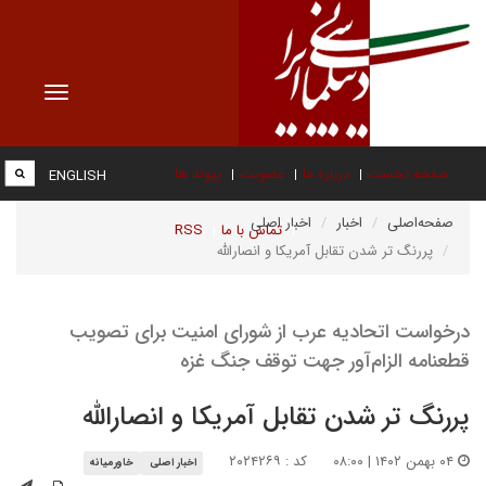
Toggle
vigation
صفحه نخست
درباره ما
عضویت
پیوند ها
ENGLISH
صفحه‌اصلی
اخبار
اخبار اصلی
تماس با ما
RSS
پررنگ تر شدن تقابل آمریکا و انصارالله
درخواست اتحادیه عرب از شورای امنیت برای تصویب
قطعنامه الزام‌آور جهت توقف جنگ غزه
پررنگ تر شدن تقابل آمریکا و انصارالله
۰۴ بهمن ۱۴۰۲ | ۰۸:۰۰
کد : ۲۰۲۴۲۶۹
اخبار اصلی
خاورمیانه