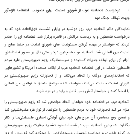
- درخواست اتحادیه عرب از شورای امنیت برای تصویب قطعنامه الزام‌آور
جهت توقف جنگ غزه
نمایندگان دائم اتحادیه عرب روز دوشنبه در پایان نشست فوق‌العاده خود که به
درخواست فلسطین و به ریاست مراکش در قاهره برگزار شد، قطعنامه ای را صادر
کردند که خواستار بر عهده گرفتن مسئولیت های شورای امنیت در حفظ صلح و
امنیت بین المللی شد. اتحادیه عرب همچنین درخواستی دال بر صدور قطعنامه‌ای
الزام آور برای توقف جنایات گسترده و سیستماتیک رژیم صهیونیستی علیه مردم
فلسطین شدند. در این قطعنامه اتحادیه عرب از ایالات متحده آمریکا و کشورهایی
که استانداردهای دوگانه را اتخاذ می‌کنند و از تجاوزات رژیم صهیونیستی در
شورای امنیت حمایت می‌کنند، خواسته شده مواضع منطبق با قوانین بین المللی
را اتخاذ کنند و خواستار آتش بس کامل و پایدار در غزه شوند.
اتحادیه عرب در قطعنامه خود خواهان اتخاذ مواضعی شد که رژیم صهیونیستی را
ملزم می‌کند تجاوزات خود به مردم فلسطین را متوقف، از نوار غزه عقب‌نشینی کند
و ضمن رفع محاصره آن طرح‌های خود برای آوارگی اجباری فلسطینی‌ها را کنار
بگذارد. همچنین اتحادیه عرب در قطعنامه خود تشدید جنایات رژیم صهیونیستی
در کرانه باختری و محاصره تحمیلی مسجدالاقصی را محکوم کرد که بیش از ۱۰۰