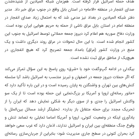
هدف حمله اسرائیل قرار گرفته است. هم‌زمان شبکه المیادین از شنیده‌شدن
صدای انفجار در منطقه «الامام» در استان بابل واقع در جنوب عراق خبر داد. مدیر
دفتر شبکه المیادین در بغداد نیز مدعی شد که به احتمال زیاد صدای انفجار در
منطقه امام در استان بابِل عراق ناشی از حمله به حریم هوایی ایران بوده است.
وزارت دفاع سوریه هم اعلام کرد دیروز جمعه حملاتی توسط اسرائیل به جنوب این
کشور انجام شده است. با این حال تحولات در عراق روند دیگری داشت و یک
منبع در وزارت کشور (عراق) بامداد جمعه تصریح کرد که هیچ انفجاری در
هیچ‌یک از مناطق عراق ثبت نشده است.
بیگدلی در ادامه گپ‌وگفت خود با «شرق» روی پاسخ به این سؤال تمرکز می‌کند
که اگر حملات دیروز جمعه در اصفهان و تبریز منتسب به اسرائیل باشد آیا سلسله
کنش‌های بین تهران و واشنگتن به پایان رسیده است و در این باره تأکید دارد که
«مانور رسانه‌ای اروپا و آمریکا بر بزرگ‌نمایی این حمله بوده است تا از یک سو
واکنش اسرائیل را جدی و از سوی دیگر به شکلی نمایش دهد که ایران را از
تحریک مجدد برای حمله متقابل باز بدارد». تحلیلگر ارشد مسائل بین‌الملل با
یادآوری اینکه در وضعیت کنونی، اروپا و آمریکا اساسا تمایلی به تصاعد تنش و
وقوع جنگ منطقه‌ای بین ایران و اسرائیل ندارند، اذعان دارد که غرب سعی خواهد
کرد بحران کنونی در سطح جاری مدیریت شود؛ بنابراین از جریان‌سازی رسانه‌ای