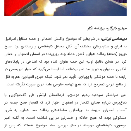
مهدی بازرگان، روزنامه نگار
دیپلماسی ایرانی:
در شرایطی که موضوع واکنش احتمالی و حمله متقابل اسرائیل
به ایران و سناریوهای مختلف آن، نُقل محافل کارشناسی و رسانه‌ای بود، صبح
دیروز (جمعه) پدافند هوایی کشور حمله چند ریزپرنده در آسمان اصفهان را خنثی
کرد. در همان دقایق اولیه این حمله عنوان شده بود که اهدافی در پایگاه‌های
شکاری اصفهان و تبریز مد نظر بوده‌اند، اما ایسنا می‌گوید که اخبار غیررسمی در
رابطه با حمله موشکی یا پهپادی، تأیید نمی‌شود. شبکه خبری المیادین هم به نقل
از منابع ایرانی تصریح کرد که هیچ تهاجم خارجی علیه ایران صورت نگرفته است.
امیر سرلشکر سیدعبدالرحیم موسوی، فرمانده‌کل ارتش طی گفت‌وگویی با
دفاع‌پرس درباره صدای انفجار در اصفهان اظهار کرد که انفجار صبح جمعه در
آسمان اصفهان مربوط به تیراندازی سامانه‌های پدافند ضد هوایی به شیء
مشکوکی بوده که هیچ حادثه و خسارتی در پی نداشته است. به گفته امیر
موسوی، کارشناسان مربوطه در حال بررسی ابعاد موضوع هستند که پس از