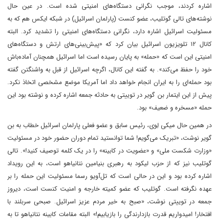
اشاره کردند، موجب نگرانی دستگاه‌های امنیتی شده است. در عین حال
نوشته‌های تالی گوتلیب، عضو کنست (پارلمان اسرائیل) در شبکه ایکس هم که به
مسئولیت اسرائیل اشاره دارد، نگرانی دستگاه‌های امنیتی را تشدید کرد. البته
کانال ۱۲ تلویزیون اسرائیل بیان کرد که «پیش‌بینی‌های ارتش و دستگاه‌های
امنیتی این است که «حمله» به پایان رسیده است اما اسرائیل همچنان آماده‌باش
خود را حفظ می‌کند». به گفته این کانال، اگرچه اسرائیل از قبل به واشنگتن گفته
بود حمله‌ای را به ایران انجام خواهد داد اما آمریکا موضع مشخصی اتخاذ نکرد.
پیش از این ایتمار بن گویر در توییتی به حادثه جمعه اشاره کرده و نوشته بود این
حمله «مسخره و ضعیف» بود.
در همین حال میکی لِوی، رئیس سابق و عضو فعلی پارلمان اسرائیل خطاب به بن‌
گویر نوشت، «تبریک می‌گویم! شما توانستید تمام دوران حضور خود در مسئولیت
«وزارت شکست ملی» و «عضویت در کابینه» را در یک کلمه توصیف کنید!». تالی
گوتلیب نیز که از حزب لیکود به رهبری بنیامین نتانیاهو است، به این رویداد
اشاره کرده بود و این در حالی است که تل‌آویو رسما مسئولیت این حمله را بر
عهده نگرفته است. گوتلیب که عضو کمیته خارجه و امنیت کنست است، دیروز
جمعه در توییتی نوشت، «صبح به خیر مردم عزیز اسرائیل. صبحی سربلند با
افتخار! امیدواریم قدرت بازدارندگی را بازیابیم!» البته مقامات کابینه نتانیاهو تا به