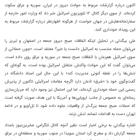
اکنون درباره گزارشات مربوط به حوادث دیروز در ایران، سوریه و عراق سکوت
کرده‌اند. از سوی دیگر کانال ۱۲ تلویزیون اسرائیل خبر داد که وزارت امور خارجه از
سفارتخانه‌هایش در جهان خواست از هرگونه اظهارنظر درباره گزارشات مربوط به
این رویداد خودداری کنند.
علی بیگدلی در تحلیل اینکه اتفاقات صبح دیروز جمعه در اصفهان و تبریز را
می‌توان حمله منتسب به اسرائیل دانست یا خیر؟ معتقد است، «چون حملاتی از
سوی اسرائیل هم‌زمان با اتفاقات صبح جمعه در سوریه و عراق روی داده است،
می‌توان گفت که این حوادث واکنش متقابل اسرائیل بوده است، به گونه‌ای که
تنش‌ها را در نقطه کنونی مدیریت کند» با این حال این استاد دانشگاه در
گفت‌وگوی خود با «شرق» اذعان دارد اگرچه مقامات اسرائیلی تاکنون از پذیرش
رسمی این حمله خودداری کرده‌اند، اما این احتمال نیز وجود دارد که جریان‌سازی
رسانه‌ای به خصوص از جانب اروپایی‌ها و آمریکا با این هدف صورت گرفته است
که حملات صبح جمعه بزرگ‌تر از واقعیات جلوه داده شود تا تل‌آویو و در ادامه
تهران دست به اقدامات تصاعد تنش نزنند.
اشاره بیگدلی به برخی اخبار است نظیر آنچه کانال تلگرامی صابرین‌نیوز بامداد
جمعه گزارش داد و مطرح کرد استان سویدا در جنوب سوریه و منطقه‌ای در عراق