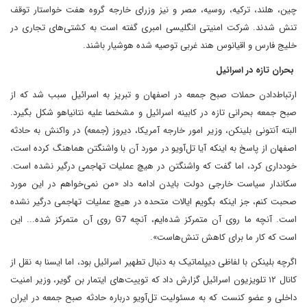
چین، هلند، ترکیه، روسیه، مصر و نیز وزرای خارجه گروه هفت خواستار توقف
تنش شدند. شرکت امنیتی انگلیسی امبری گفته است به کشتی‌های تجاری در
خلیج فارس و اقیانوس هند غربی توصیه شده هوشیار باشند.
بحران تازه در اسرائیل
ارتباط‌دادن حملات صبح جمعه در اصفهان و تبریز به اسرائیل سبب شد که از
صبح جمعه بحرانی تازه در کابینه اسرائیل و مشخصا علیه نتانیاهو شکل بگیرد.
البته آنتونی بلینکن، وزیر امور خارجه آمریکا، دیروز (جمعه) در واکنش به حادثه
اصفهان از پاسخ به اینکه آیا تل‌آویو در مورد آن با واشنگتن هماهنگ کرده است،
خودداری کرد، اما گفت که واشنگتن در هیچ عملیات تهاجمی درگیر نشده است.
سکاندار سیاست خارجی دولت بایدن ادامه داد «من نمی‌خواهم در این مورد
صحبت کنم، جز اینکه بگویم ایالات متحده در هیچ عملیات تهاجمی درگیر نشده
است. آنچه ما روی آن متمرکز شده‌ایم، آنچه G7 روی آن متمرکز شده... این
است که کار ما برای کاهش تنش‌هاست».
اگرچه بلینکن با لفاظی دیپلماتیک به دنبال تطهیر اسرائیل بود، اما ایسنا به نقل از
کانال ۱۲ تلویزیون اسرائیل گزارش داد که توییت‌های ایتمار بن گویر، وزیر امنیت
داخلی و عضو کنست که به مسئولیت تل‌آویو درباره حادثه صبح جمعه در ایران