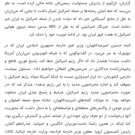
گزارش، تل‌آویو از پذیرش مسئولیت رسمی‌اش شانه خالی کرده است، به نظر
می‌رسد که خط اصلی رسانه‌ها بر حمله اسرائیل تمرکز داشت تا جایی که سی‌ان‌ان
به نقل از منابع آمریکایی خبر داد که دولت بایدن از حمله اسرائیل به ایران خبر
داشته است. خبرنگار اسرائیلی که به نقل از ABC مدعی حمله نیروی هوایی
اسرائیل به هفت شهر ایران بود، در ادامه توییت خود را حذف کرد.
البته حسین امیرعبداللهیان، وزیر امور خارجه جمهوری اسلامی ایران که در
نیویورک به سر می‌برد، در گفت‌وگویی که با شبکه تلویزیونی سی‌ان‌ان آمریکا
داشت مجددا هشدار داد که «اگر رژیم اسرائیل خطا کند، پاسخ فوری، قاطع و
پشیمان‌کننده حداکثری در سرزمین‌های اشغالی خواهیم داد». مسئول سیاست
خارجی کشورمان، «با ابراز امیدواری نسبت به اینکه آمریکا بتواند رژیم اسرائیل را
متوقف کند و اجازه ماجراجویی جدید را به این رژیم ندهد»؛ متذکر شد که «در
صورت ماجراجویی جدید رژیم اسرائیل، شرایط و پاسخ بعدی ایران متفاوت
خواهد بود». به موازات گفته‌های امیرعبداللهیان، حادثه صبح جمعه اصفهان و
تبریز موجی از واکنش‌های منطقه‌ای و فرامنطقه‌ای را به دنبال داشت که محوریت
آنها درخواست از دو طرف برای خودداری از تصاعد تنش و گسترش درگیری بود،
کما اینکه در همین راستا نخست‌وزیران انگلیس و اسپانیا، صدراعظم آلمان،
رئیس کمیسیون اروپا، معاون وزیر خارجه فرانسه، وزارت خارجه ایتالیا، کانادا،