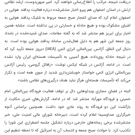
دریافت نتیجه، مراتب را اطلاع‌رسانی خواهند کرد. امیر میهن‌دوست، ارشد نظامی
ارتش در استان اصفهان هم پیرو اخبار منتشرشده درباره فعالیت پدافند هوایی در
اصفهان اعلام کرد که صدای انفجار صبح جمعه مربوط به شلیک پدافند هوایی به
اشیای مشکوک بوده و هیچ حادثه و خسارتی در پی نداشته است. مشابه همین
اخبار برای تبریز هم منتشر شد که به گفته مقامات، صدای شنیده‌شده در بامداد
روز جمعه این شهر هم به دلیل فعال‌شدن سامانه پدافند هوایی بوده است. به
دنبال این اتفاق، آژانس بین‌المللی انرژی اتمی (IAEA) دیروز جمعه تأیید کرد که
در نتیجه حادثه روی‌داده، هیچ آسیبی به تأسیسات هسته‌ای ایران وارد نشده
است. در ادامه، آژانس در شبکه ایکس نوشت: «رافائل گروسی، رئیس آژانس
بین‌المللی انرژی اتمی خواستار خویشتن‌داری شدید از سوی همه است و تکرار
می‌کند که تأسیسات هسته‌ای هرگز نباید هدف درگیری‌های نظامی باشند».
البته در فضای مجازی ویدئوهایی دال بر توقف فعالیت فرودگاه بین‌المللی امام
خمینی و فرودگاه مهرآباد منتشر شد که در ادامه، گزارش‌های خبری حکایت از
بازگشت این دو فرودگاه به روند عادی خود داشت. همچنین براساس آنچه
خبرگزاری صداوسیما اعلام کرده است، دبیرخانه شورای‌ عالی امنیت ملی، خبر
منتشرشده برخی رسانه‌های خارجی درباره تشکیل جلسه اضطراری این شورا را
تکذیب کرد. با حوادث صبح جمعه و انتساب آن به اسرائیل که تا لحظه تنظیم این