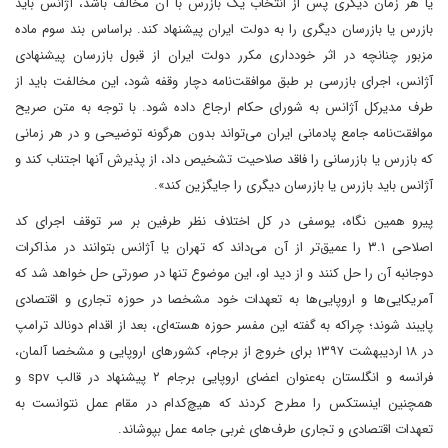
یا هر زمان دیگری پس از انتخاب یک بازرس با آن مخالف باشد، آژانس باید
بازرس یا بازرسان دیگری را به دولت ایران پیشنهاد کند. براساس بند سوم ماده
مزبور چنانچه در اثر خودداری مکرر دولت ایران از قبول بازرسان پیشنهادی
آژانس، اجرای بازرسی بر طبق موافقت‌نامه دچار وقفه شود، این مخالفت باید از
طرف مدیرکل آژانس به شورای حکام ارجاع داده شود. با توجه به متن صریح
موافقت‌نامه جامع پادمانی ایران می‌تواند بدون هرگونه توضیحی و در هر زمانی
که بازرس یا بازرسانی را فاقد صلاحیت تشخیص داد، از پذیرش آنها اجتناب کند و
آژانس باید بازرس یا بازرسان دیگری را جایگزین کند».
پیرو همین نگاه، یوسفی در کل اختلاف نظر طرفین بر سر توقف اجرای کد
اصلاحی ۳.۱ را عمیق‌تر از آن می‌داند که تهران یا آژانس بتوانند در مذاکرات
دوجانبه آن را حل کنند و از دید او، این موضوع تنها در صورتی حل خواهد شد که
آمریکایی‌ها و اروپایی‌ها به تعهدات خود مشخصا در حوزه تجاری و اقتصادی
پایبند شوند؛ چراکه به گفته این مفسر حوزه هسته‌ای، بعد از اقدام دونالد ترامپ
در ۱۸ اردیبهشت ۱۳۹۷ برای خروج از برجام، کشورهای اروپایی و مشخصا آلمان،
فرانسه و انگلستان به‌عنوان اعضای اروپایی برجام ۲ پیشنهاد در قالب spv و
همچنین اینستکس را مطرح کردند که هیچ‌کدام در مقام عمل نتوانست به
تعهدات اقتصادی و تجاری طرف‌های غربی جامه عمل بپوشاند.