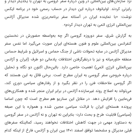
نزد سازمان‌های بین‌المللی در وین درباره سفر گروسی به تهران با یکدیگر دیدار و
رایزنی کردند. اولیانوف درباره این دیدار در حساب رسمی خود در برنامه ایکس
نوشت: «با نماینده ایران در آستانه سفر برنامه‌ریزی شده مدیرکل آژانس
بین‌المللی انرژی اتمی به تهران دیدار کردم».
به گزارش شرق، سفر دو‌روزه گروسی اگر چه به‌واسطه حضورش در نخستین
کنفرانس بین‌المللی علوم و فنون هسته‌ای ایران صورت می‌گیرد اما نفس سفر
مدیرکل آژانس در سایه تحولات ناشی از جنگ حماس و اسرائیل و شرایط حساس
منطقه خاورمیانه و نیز با در‌نظر‌گرفتن اختلافات پادمانی دو طرف (ایران و آژانس
بین‌المللی انرژی اتمی) اهمیت خاصی دارد. بااین‌حال اکنون دو نگاه و تحلیل
درباره خروجی سفر گروسی به ایران مطرح است. برخی قائل به این هستند که
اگر گروسی ملاحظات فنی را در نظر بگیرد و از رفتارهای سیاسی دوری کند،
می‌تواند به اصلاح روند غیرسازنده آژانس در برابر ایران منجر شده و همکاری‌های
فی‌مابین را افزایش دهد. در مقابل این سناریو هم مطرح است که چون اساسا
پرونده هسته‌ای ایران با قرائت سیاسی عجین شده و همواره با این صبغه
(سیاسی) قابلیت طرح و بحث دارد؛ بنابراین نه تهران و نه آژانس در سفر گروسی
به دستاورد مهمی در جهت کاهش اختلافات نخواهند رسید، کما‌اینکه سفرهای
قبلی مدیرکل و مشخصا توافق اسفند ۱۴۰۱ بین ایران و آژانس، فارغ از اینکه کدام