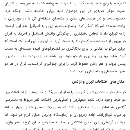
تا برجام را روی کاغذ زنده نگه دارد تا مهلت قطع‌نامه ۲۰۲۵ به سر رسد و شورای
امنیت دیگر حربه‌ای در این موضوع علیه ایران نداشته باشد. جنگ غزه،
محدودیت‌ها و نیز فرصت‌های ایران و متحدان منطقه‌ای‌اش را در رویارویی با
ایالات متحده آمریکا آشکار کرد. پاسخ مستقیم ایران به اسرائیل هم این فرصت
را به تهران داد تا تحلیل دقیق‌تری از چگونگی واکنش اسرائیل و آمریکا به ایران
در بیرون از «محدوده خاکستری» به دست آورد. با ارزیابی این اطلاعات است که
ایران می‌تواند امکانی را برای به‌کارگیری در گفت‌وگوهای آینده هسته‌ای به دست
آورد. شاید بهترین راه برای هر دو طرف این باشد که با تعهدات تک – تدبیری
پیش بروند و هم زمان خطوط قرمز را برای جلوگیری از تشدید نزاع در هر دو
سپهر هسته‌ای و منطقه‌ای رعایت کنند.
مکان‌های اختلافات تهران و آژانس
در حالی در ساعات پیش‌رو گروسی پا به ایران می‌گذارد که لیستی از اختلافات بین
دو طرف وجود دارد. شاید مهم‌ترین و اصلی‌ترین اختلاف نظر مربوط به دسترسی
آژانس به اماکن مورد اختلافی باشد که به روایت تسنیم شامل چهار منطقه
ورامین، تورقوزآباد، آباده (مریوان) و آزمایشگاه جابر‌بن حیان کرج می‌شود. اما
ایرنا در گزارشی، این امکان اختلافی را سایت «جابرابن حیان کرج»، «مریوان»،
«ورامین» (تورقوزآباد) و سایت «شیان» عنوان کرد. بنا به گفته آژانس، در این