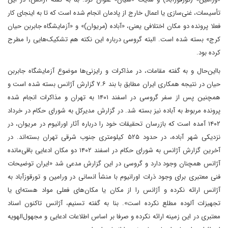
تأسیسات، غنی‌سازی یا اعمال خارج از پادمان انجام شده است که تا به اینجای کار
فعلا پرونده دو مکان اختلافی یعنی، «آباده (مریوان)» و «آزمایشگاه جابر‌بن حیان
کرج» بسته شده است. البته گروسی درباره این نکته هم تشکیک‌هایی را مطرح
کرده بود.
با‌این‌حال و به گفته مقامات، در مذاکرات و رایزنی‌ها موضوع آزمایشگاه جابربن
حیان در نتیجه همکاری ایران مطابق با بند ۷.۶ گزارش آژانس بسته شده است و
همچنین پس از سفر گروسی در اسفند ۱۴۰۱ به تهران و مذاکرات انجام شده
پرونده مربوط به آباده نیز بسته شد. در گزارش مدیرکل به شورای حکام در خرداد
۱۴۰۲ آمده است که بازرسان تحقیقات خود را درباره آثار اورانیوم در مریوان، در
نزدیکی شهر آباده، در حدود ۵۲۵ کیلومتری جنوب شرقی تهران بسته‌اند. در
آخرین گزارش آژانس به شورای حکام در اسفند ۱۴۰۲ دو مکان ادعایی باقی‌مانده
آژانس همچنان وجود دارد و گروسی در این گزارش مدعی شد «ایران توضیحات
فنی معتبری برای وجود ذرات اورانیوم با منشأ انسانی در ورامین و تورقوزآباد به
آژانس ارائه نکرده و آژانس را از مکان یا مکان‌های فعلی مواد هسته‌ای یا
تجهیزات آلوده مطلع نکرده است». بنا به گفته تسنیم، آژانس تاکنون اسناد
معتبری در این زمینه ارائه نکرده و صرفا بر اساس اطلاعات ادعایی و مجهول‌الهویه