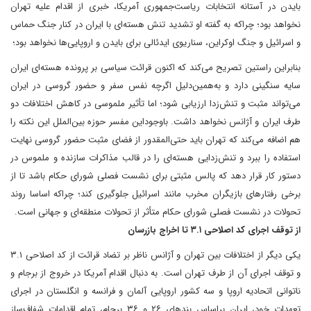
بایدن در آستانه انتخابات ریاست‌جمهوری آمریکا، خبری از اقدام علیه تهران
نخواهد بود؛ چراکه به گفته او تشدید تنش هسته‌ای با ایران در کنار جنگ حماس
و اسرائیل و جنگ اوکراین، سناریوی ایدئالی برای بایدن و اروپایی‌ها نخواهد بود؛
بنابراین راستین تصریح می‌کند که اکنون قرائت سیاسی بر پرونده هسته‌ای ایران
سایه سنگینی دارد و به‌همین‌دلیل اگرچه نفس سفر و حضور گروسی در ایران
می‌تواند مثبت و تنش‌زدا ارزیابی شود؛ اما تأثیر ملموسی در کاهش اختلافات دو
طرف ایران و آژانس نخواهد داشت. باوجوداین مفسر حوزه بین‌الملل این نکته را
هم اضافه می‌کند که تهران باید حتی‌المقدور از فضای مثبت حضور گروسی نهایت
استفاده را ببرد و تنش‌زدایی هسته‌ای را در قالب مذاکرات سازنده و ملموس در
دستور کار قرار دهد که پالس مثبتی برای نشست فصلی شورای حکام باشد تا از
برخی رفتارهای بازیگران مخرب مانند اسرائیل جلوگیری کند؛ چراکه اساسا روند
تحولات در نشست فصلی شورای حکام متأثر از تحولات منطقه‌ای و جهانی است.
از توقف اجرای کد اصلاحی ۳.۱ تا اخراج بازرسان
یکی دیگر از اختلافات بین تهران و آژانس ناظر بر تضاد قرائت از کد اصلاحی ۳.۱
و توقف اجرای آن از طرف تهران است. به دنبال اقدام آمریکا در خروج از برجام و
ناتوانی اتحادیه اروپا و سه کشور اروپایی آلمان و فرانسه و انگلستان در اجرای
تعهدات خود، ایران بر‌اساس بندهای ۲۶ و ۳۶ برجام، تمام اقدامات شفاف‌ساز