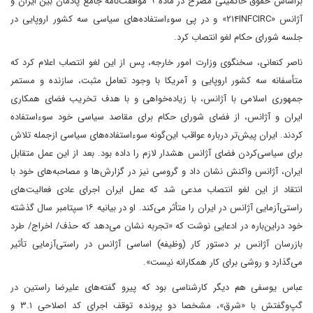
براساس حقوق حاکمیتی مصرح در ماده ۹ موافقت‌نامه جامع پادمان بین ایران و
آژانس «۲۱۴INFCIRC» و در پی سوءاستفاده‌های سیاسی سه کشور اروپایی در
جلسه شورای حکام لغو انتصاب کرد.
ناصر کنعانی، سخنگوی وزارت امور خارجه، پس از این لغو انتصاب اعلام کرد که
متأسفانه سه کشور اروپایی و آمریکا با وجود تعامل مثبت، سازنده و مستمر
جمهوری اسلامی با آژانس، با زیاده‌خواهی و با هدف تخریب فضای همکاری
ایران و آژانس، از فضای شورای حکام برای مقاصد سیاسی خود سوءاستفاده
کردند. ایران پیش‌تر درباره عواقب این‌گونه سوءاستفاده‌های سیاسی ازجمله تلاش
برای سیاسی‌کردن فضای آژانس هشدار لازم را داده بود. بعد از این عمل متقابل
ایران، آژانس واکنش نشان داد و گروسی نیز در گزارش‌ها و مصاحبه‌های خود با
انتقاد از این لغو انتصاب مدعی شد که عمل ایران اجرای عادی فعالیت‌های
راستی‌آزمایی آژانس در ایران را متأثر می‌کند. او در بیانیه ۱۶ سپتامبر سال گذشته
خود دراین‌باره در ادعایی نوشت که «تجربه نشان می‌دهد که حذف/ اخراج/ طرد
بازرسان آژانس بر دستور کار (وظیفه) اساسی آژانس در راستی‌آزمایی تأثیر
می‌گذارد و روشی برای کار همکارانه نیست».
عباس یوسفی هم دیگر کارشناسی بود که پیرو گفته‌های علیرضا راستین در
گپ‌وگفتش با «شرق»، مشخصا دو پرونده توقف اجرای کد اصلاحی ۳.۱ و