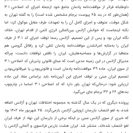
داوطلبانه فراتر از موافقت‌نامه پادمان جامع خود از‌جمله اجرای کد اصلاحی ۳.۱
(همان‌طور که در بند ۶۵ پیوست برجام مشخص شده است) را به گفته تهران به
شکل موقت، متوقف و اجرای کامل آن را به تعهدات طرف مقابل موکول کرد؛ اما
نکته اینجاست که خوانش آژانس بین‌المللی انرژی اتمی از اقدام تهران، خلاف
نگاه ایران بود و پس از این تصمیم، آژانس رسما توقف اجرای کد ۳.۱ از طرف
ایران را به‌مثابه اجرانشدن موافقت‌نامه پادمان تلقی کرد و رافائل گروسی هم
متعاقبا در گزارش‌ها و مصاحبه‌هایش، ایران را ناقض توافقات دانست؛ چراکه
مدیرکل آژانس در این زمینه مدعی است که مبنای قانونی پذیرش کد اصلاحی ۳.۱
از سوی ایران، ماده ۳۹ موافقت‌نامه پادمان است و قانونی‌بودن یا غیرقانونی‌بودن
تصمیم ایران مبنی بر توقف اجرای این آیین‌نامه باید بر‌اساس مفاد این ماده
ارزیابی شود؛ در‌حالی‌که تهران باور دارد که کد اصلاحی ۳.۱ اساسا در چارچوب
بندهای ۲۶ و ۳۶ برجام جای می‌گیرد.
پرونده دیگری که در یک سال گذشته به مجموعه اختلافات تهران و آژانس اضافه
شده، به لغو انتصاب بازرسان اروپایی آژانس بازمی‌گردد. ۲۵ شهریور ماه ۱۴۰۲ بود
که خبری از سوی آژانس مبنی بر اینکه برخی از بازرسان این نهاد از طرف ایران
لغو انتصاب شده‌اند، منتشر شد. ایران هشت بازرس فرانسوی و آلمانی آژانس را