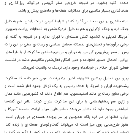
مجددا کلید بخورد، در نتیجه خروجی سفر گروسی می‌تواند ریل‌گذاری و
هدف‌گذاری بسیار مناسبی برای مذاکرات هفته‌ها و ماه‌های پیش‌رو باشد.
البته طاهری بر این صحه می‌گذارد که در شرایط کنونی دولت بایدن، هم به دلیل
جنگ غزه و جنگ اوکراین و هم به دلیل نزدیک‌شدن به انتخابات ریاست‌جمهوری
آمریکا، تمایلی به تشدید تنش هسته‌ای با تهران ندارد و در نتیجه به گفته او،
برخی برآوردها و تحلیل‌های بدبینانه محافل سیاسی و رسانه‌ای مبنی بر این را که
پس از سفر پیش‌روی گروسی به تهران و بی‌نتیجه‌ماندن مذاکرات او با طرف‌های
ایرانی، احتمال صدور قطع‌نامه و حتی امکان فعال‌شدن مکانیسم ماشه در نشست
فصلی شورای حکام در خردادماه وجود دارد، نزدیک به واقعیت نمی‌داند.
پیرو این تحلیل پیشین «شرق»، اخیرا ایندیپندنت عربی خبر داده که مذاکرات
پشت‌پرده ایران و آمریکا با هدف رسیدن به یک توافق جدید آغاز شده است و
برخی منابع رسانه‌ای مانند استیمسون، هم اطلاع دادند که کشورهایی مانند عمان
و ژاپن هم پیشنهادهایی را برای این مذاکرات عنوان کردند. بنابر این گفته‌ها
شواهدی وجود دارد که نشان می‌دهد تماس‌هایی میان ایالات متحده آمریکا و
ایران، نه‌تنها بر سر غزه بلکه همچنین بر سر پرونده هسته‌ای در جریان است.
هنوز طرح‌هایی روی میز است که می‌تواند گفت‌وگوهای هسته‌ای را زنده کند.
تهران اعلام کرده که عمانی‌ها یک پیشنهاد «کم در برابر کم» یا «گام به گام» را