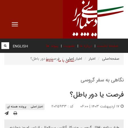
Toggle
vigation
صفحه نخست
درباره ما
عضویت
پیوند ها
ENGLISH
صفحه‌اصلی
اخبار
اخبار اصلی
فرصت یا دور باطل؟
تماس با ما
RSS
نگاهی به سفر گروسی
فرصت یا دور باطل؟
۱۷ اردیبهشت ۱۴۰۳ | ۰۶:۰۰
کد : ۲۰۲۵۹۳۳
اخبار اصلی
پرونده هسته ای
طبق برنامه رافائل گروسی، مدیرکل آژانس بین‌المللی انرژی، امروز دوشنبه،