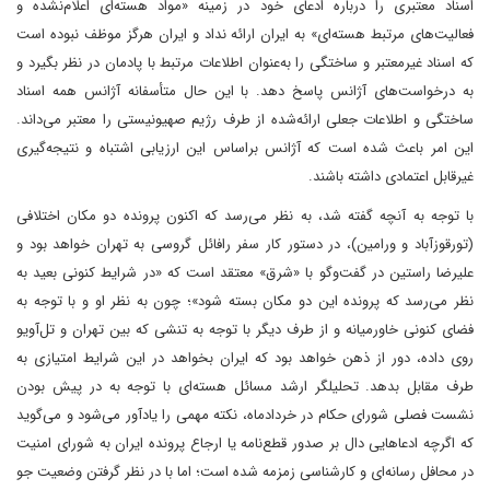
اسناد معتبری را درباره ادعای خود در زمینه «مواد هسته‌ای اعلام‌نشده و
فعالیت‌های مرتبط هسته‌ای» به ایران ارائه نداد و ایران هرگز موظف نبوده است
که اسناد غیرمعتبر و ساختگی را به‌عنوان اطلاعات مرتبط با پادمان در نظر بگیرد و
به درخواست‌های آژانس پاسخ دهد. با این حال متأسفانه آژانس همه اسناد
ساختگی و اطلاعات جعلی ارائه‌شده از طرف رژیم صهیونیستی را معتبر می‌داند.
این امر باعث شده است که آژانس براساس‌ این ارزیابی اشتباه و نتیجه‌گیری
غیرقابل اعتمادی داشته باشند.
با توجه به آنچه گفته شد، به نظر می‌رسد که اکنون پرونده دو مکان اختلافی
(تورقوزآباد و ورامین)، در دستور کار سفر رافائل گروسی به تهران خواهد بود و
علیرضا راستین در گفت‌وگو با «شرق» معتقد است که «در شرایط کنونی بعید به
نظر می‌رسد که پرونده این دو مکان بسته شود»؛ چون به نظر او و با توجه به
فضای کنونی خاورمیانه و از طرف دیگر با توجه به تنشی که بین تهران و تل‌آویو
روی داده، دور از ذهن خواهد بود که ایران بخواهد در این شرایط امتیازی به
طرف مقابل بدهد. تحلیلگر ارشد مسائل هسته‌ای با توجه به در پیش بودن
نشست فصلی شورای حکام در خردادماه، نکته مهمی را یادآور می‌شود و می‌گوید
که اگرچه ادعاهایی دال بر صدور قطع‌نامه یا ارجاع پرونده ایران به شورای امنیت
در محافل رسانه‌ای و کارشناسی زمزمه شده است؛ اما با در نظر گرفتن وضعیت جو