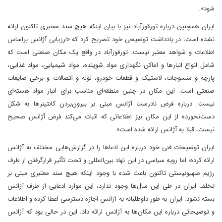
شود».
ایران همچنین درباره تورقوزآباد نیز با بیان اینکه هیچ سند معتبری تاکنون ارائه
نشده است، در یادداشت توضیحی خود تصریح کرد که «ارزیابی آژانس براساس
اطلاعات و شواهد معتبر نیست. تورقوز‌آباد در واقع یک مکان صنعتی است که
شامل انواع انبارها و اماکن نگهداری مواد شوینده، مواد شیمیایی، مواد غذایی،
پارچه و منسوجات، لاستیک و قطعات خودرو، لوله و اتصالات و برخی ضایعات
صنعتی است. این مکان در چنین منطقه‌ای مناسب برای انبار مواد هسته‌ای
نیست. درباره فرض نادرست آژانس مبنی بر بیرون‌بردن کانتینرها به شکل
دست‌نخورده از این مکان نیز اطلاعاتی که اثبات می‌کند فرض آژانس صحیح
نیست، قبلا به آژانس ارائه شده است».
ایران توضیحات فنی خود درباره این ادعاها را در گزارش‌هایی مختلف به آژانس
ارائه کرده؛ اما رویه سیاسی در این نهاد بین‌المللی و تحت تأثیر قرارگرفتن از طرف
رژیم صهیونیستی تاکنون باعث شده با وجود اینکه هیچ سند معتبری مبنی بر
تخلف ایران در طی این سال‌ها وجود ندارد، این موارد ادعایی از طرف آژانس
بسته نشود. ایران به طور داوطلبانه به آژانس اجازه دسترسی اعطا کرده و اطلاعات
و توضیحاتی درباره این مکان‌ها به آژانس ارائه داد. این در حالی بود که آژانس