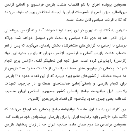
همچنین پرونده اخراج یا لغو انتصاب هشت بازرس فرانسوی و آلمانی آژانس
بین‌المللی انرژی اتمی از تأسیسات ایران را ازجمله اختلافاتی بین دو طرف می‌داند
که کلا با قرائت سیاسی قابل بحث است.
بنابراین به گفته او، نه تهران در این زمینه کوتاه خواهد آمد و نه آژانس بین‌المللی
انرژی اتمی هم به جای نگاه سیاسی به بحث فنی متوسل خواهد شد؛ چراکه
یوسفی با ارجاعی به گزارش‌های منتشرشده بخش پادمان، می‌گوید که پس از لغو
انتصاب هشت بازرس آلمانی و فرانسوی آژانس، تهران ۱۴ بازرس جدید این نهاد
(آژانس) را پذیرش کرده است. طبق آنچه این تحلیلگر گفته، «آژانس برای انجام
تعهدات پادمانی در چارچوب‌های مختلف پادمانی از خدمات حدود ۴۰۰ بازرس از
۸۰ ملیت مختلف از کشورهای عضو بهره می‌برد که از این تعداد حدود ۱۲۰ بازرس
برای انجام بازرسی و راستی‌آزمایی فعالیت‌های هسته‌ای در چارچوب تعهدات
پادمانی ذیل توافق‌نامه جامع پادمانی کشور جمهوری اسلامی ایران منصوب
شده‌اند؛ یعنی چیزی حدود یک‌سوم کل تعداد بازرس‌های آژانس».
این کارشناس به بند اول ماده ۹ توافق‌نامه جامع پادمانی هم ارجاع می‌دهد که
تأکید دارد «آژانس باید رضایت ایران را برای بازرسان پیشنهادی خود دریافت کند.
همچنین براساس بند دوم همان ماده، چنانچه ایران چه در زمان پیشنهاد بازرس