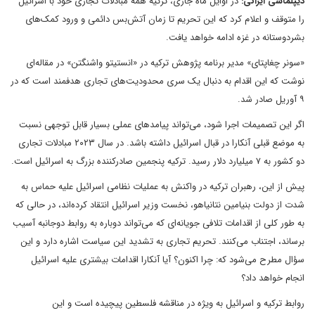
دیپلماسی ایرانی:
در اوایل ماه جاری، ترکیه همه مبادلات تجاری خود با اسرائیل
را متوقف و اعلام کرد که این تحریم تا زمان آتش‌بس دائمی و ورود کمک‌های
بشردوستانه در غزه ادامه خواهد یافت.
«سونر چغاپتای» مدیر برنامه پژوهش ترکیه در «انستیتو واشنگتن» در مقاله‌ای
نوشت که این اقدام به دنبال یک سری محدودیت‌های تجاری هدفمند است که در
۹ آوریل صادر شد.
اگر این تصمیمات اجرا شود، می‌تواند پیامد‌های عملی بسیار قابل توجهی نسبت
به موضع قبلی آنکارا در قبال اسرائیل داشته باشد. در سال ۲۰۲۳ مبادلات تجاری
دو کشور به ۷ میلیارد دلار رسید. ترکیه پنجمین صادرکننده بزرگ به اسرائیل است.
پیش از این، رهبران ترکیه در واکنش به عملیات نظامی اسرائیل علیه حماس به
شدت از دولت بنیامین نتانیاهو، نخست وزیر اسرائیل انتقاد کرده‌اند، در حالی که
به طور کلی از اقدامات تلافی جویانه‌ای که می‌تواند دوباره به روابط دوجانبه آسیب
برساند، اجتناب می‌کنند. تحریم تجاری به تشدید این سیاست اشاره دارد و این
سؤال مطرح می‌شود که: چرا اکنون؟ آیا آنکارا اقدامات بیشتری علیه اسرائیل
انجام خواهد داد؟
روابط ترکیه و اسرائیل به ویژه در مناقشه فلسطین پیچیده است و این