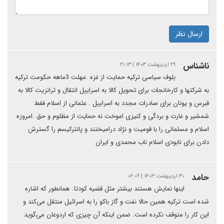
ارسال نظر
ناشناس
۲۹ اردیبهشت ۱۴۰۳ | ۲۱:۱۳
بلوف سیاسی ترکیه حمایت از غزه .مهلت 3ماهه حکومت ترکیه
به شرکتها و کارخانجات برای تحویل کالا به اسراییل انتقال و ترانزیت کالا به
قبرس و یونان برای صادرات مجدد به اسراییل . عثمانی از اسلام فقط
شمشیر و غارت و بردگی و کنیزی اموخت نه حمایت از مظلوم و حق .امروزه
اسلام و مسلمانی را با قومیت و نژاد درامیختند و پانترکیسم را گسترش
دادن برای نابودی اسلام ناب محمدی و ایران
حامد
۳۰ اردیبهشت ۱۴۰۳ | ۰۲:۰۹
اینها نمایش هستند بیشتر مثل قضیه کودتا. همانطور که اشاره
شده است ترکیه همین حالا نفت و گاز باکو را به اسرائیل منتقل می‌کند و
این کار را متوقف نکرده است. ضمن اینکه آن چیزی که اردوغان می‌گوید