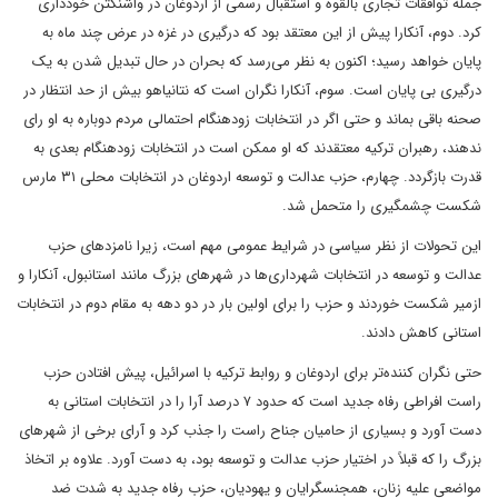
جمله توافقات تجاری بالقوه و استقبال رسمی از اردوغان در واشنگتن خودداری
کرد. دوم، آنکارا پیش از این معتقد بود که درگیری در غزه در عرض چند ماه به
پایان خواهد رسید؛ اکنون به نظر می‌رسد که بحران در حال تبدیل شدن به یک
درگیری بی پایان است. سوم، آنکارا نگران است که نتانیاهو بیش از حد انتظار در
صحنه باقی بماند و حتی اگر در انتخابات زودهنگام احتمالی مردم دوباره به او رای
ندهند، رهبران ترکیه معتقدند که او ممکن است در انتخابات زودهنگام بعدی به
قدرت بازگردد. چهارم، حزب عدالت و توسعه اردوغان در انتخابات محلی ۳۱ مارس
شکست چشمگیری را متحمل شد.
این تحولات از نظر سیاسی در شرایط عمومی مهم است، زیرا نامزدهای حزب
عدالت و توسعه در انتخابات شهرداری‌ها در شهرهای بزرگ مانند استانبول، آنکارا و
ازمیر شکست خوردند و حزب را برای اولین بار در دو دهه به مقام دوم در انتخابات
استانی کاهش دادند.
حتی نگران کننده‌تر برای اردوغان و روابط ترکیه با اسرائیل، پیش افتادن حزب
راست افراطی رفاه جدید است که حدود ۷ درصد آرا را در انتخابات استانی به
دست آورد و بسیاری از حامیان جناح راست را جذب کرد و آرای برخی از شهرهای
بزرگ را که قبلاً در اختیار حزب عدالت و توسعه بود، به دست آورد. علاوه بر اتخاذ
مواضعی علیه زنان، همجنسگرایان و یهودیان، حزب رفاه جدید به شدت ضد