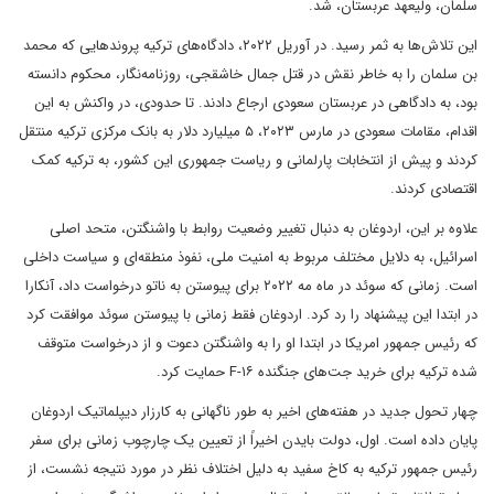
سلمان، ولیعهد عربستان، شد.
این تلاش‌ها به ثمر رسید. در آوریل ۲۰۲۲، دادگاه‌های ترکیه پروندهایی که محمد
بن سلمان را به خاطر نقش در قتل جمال خاشقجی، روزنامه‌نگار، محکوم دانسته
بود، به دادگاهی در عربستان سعودی ارجاع دادند. تا حدودی، در واکنش به این
اقدام، مقامات سعودی در مارس ۲۰۲۳، ۵ میلیارد دلار به بانک مرکزی ترکیه منتقل
کردند و پیش از انتخابات پارلمانی و ریاست جمهوری این کشور، به ترکیه کمک
اقتصادی کردند.
علاوه بر این، اردوغان به دنبال تغییر وضعیت روابط با واشنگتن، متحد اصلی
اسرائیل، به دلایل مختلف مربوط به امنیت ملی، نفوذ منطقه‌ای و سیاست داخلی
است. زمانی که سوئد در ماه مه ۲۰۲۲ برای پیوستن به ناتو درخواست داد، آنکارا
در ابتدا این پیشنهاد را رد کرد. اردوغان فقط زمانی با پیوستن سوئد موافقت کرد
که رئیس جمهور امریکا در ابتدا او را به واشنگتن دعوت و از درخواست متوقف
شده ترکیه برای خرید جت‌های جنگنده F-۱۶ حمایت کرد.
چهار تحول جدید در هفته‌های اخیر به طور ناگهانی به کارزار دیپلماتیک اردوغان
پایان داده است. اول، دولت بایدن اخیراً از تعیین یک چارچوب زمانی برای سفر
رئیس جمهور ترکیه به کاخ سفید به دلیل اختلاف نظر در مورد نتیجه نشست، از