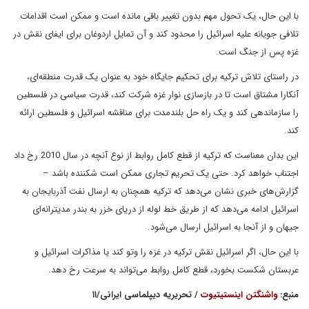
با این حال، یک تحول مهم بدون تغییر باقی مانده است و ممکن است اقدامات
تلافی جویانه علیه اسرائیل را محدود کند و آن تمایل اردوغان برای ایفای نقش در
غزه پس از جنگ است.
در راستای تلاش ترکیه برای تحکیم جایگاه خود به عنوان یک قدرت منطقه‌ای،
آنکارا مشتاق است تا در بازسازی نوار غزه شرکت کند، قدرت سیاسی در فلسطین
را سازماندهی کند و یک راه حل بلندمدت برای مناقشه اسرائیل و فلسطین ارائه
کند.
این بدان معناست که ترکیه از قطع کامل روابط از نوع آنچه در سال 2010 رخ داد
اجتناب خواهد کرد. حتی یک تحریم تجاری ممکن است شکننده باشد –
گزارش‌های خبری نشان می‌دهد که ترکیه همچنان به ارسال نفت آذربایجان به
اسرائیل ادامه می‌دهد که از طریق خط لوله از دریای خزر به بندر مدیترانه‌ای
جیهان و از آنجا به اسرائیل ارسال می‌شود.
با این حال، اگر اسرائیل نقش ترکیه در غزه را وتو کند یا مذاکرات اسرائیل و
عربستان شکست بخورد، قطع کامل روابط می‌تواند به سرعت رخ دهد.
منبع:
واشنگتن اینستیتیوت
/ تحریریه دیپلماسی ایرانی/۱۱