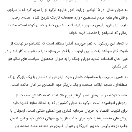
به عنوان مثال، در ۱۵ نوامبر، وزارت امور خارجه ترکیه او را متهم کرد که با سرکوب
و قتل عام علیه مردم فلسطین «وارد صفحات تاریک تاریخ شده است». رجب
طیب اردوغان، رئیس جمهور ترکیه، اغلب همین خط را دنبال کرده است، مشابه
زمانی که نتانیاهو را «قصاب غزه» خواند.
با اتخاذ این رویکرد، به نظر می‌رسد آنکارا معتقد است که نتانیاهو در نهایت از
قدرت کنار خواهد رفت و این اردوغان را قادر می‌سازد تا با جانشین او کار کند و در
عین حال انتقادات شدید دوران جنگ را به عنوان محصول سیاست‌های نتانیاهو
کنار بگذارد.
به همین ترتیب، با محاسبات داخلی خود، اردوغان از دشمنی با یک بازیگر بزرگ
منطقه‌ای، متحد ایالات متحده و یک بازیگر مهم اقتصادی در امان مانده است.
اقتصاد ترکیه در سال‌های اخیر گرفتار تورم بالا شده که به کاهش حمایت از
اردوغان انجامیده است. ترکیه به عنوان کشوری که به لحاظ منابع کمبود دارد،
برای تثبیت اقتصاد به جریان سرمایه گذاری بین‌المللی متکی است. اردوغان با
روش‌های منحصربه‌فرد خود برای جذب بازارهای جهانی تلاش کرد و این شامل
جلب توجه رئیس جمهور امریکا و رهبران کلیدی در منطقه مانند محمد بن