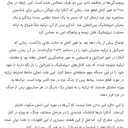
پیچیدگی‌ها در مناقشه اخیر بین دو طرف منعکس شده است. این رابطه در سال
۲۰۱۰ به طور کامل قطع شد، زمانی که آنکارا یک ناوگان دریایی برای شکستن
محاصره نوار غزه ارسال کرد که منجر به یک حمله نظامی بحث برانگیز و یک
بحران دیپلماتیک بین‌المللی شد. اندکی پس از آن، ترکیه علناً شروع به ارائه
حمایت دیپلماتیک قابل توجه و پناهگاه امن به حماس کرد.
اوضاع بیش از یک دهه بعد به طور کامل به حالت عادی بازگشت، زمانی که
اسرائیل و ترکیه سفیران خود را در دسامبر ۲۰۲۲ بازگرداندند. در آن زمان، نقش
آنکارا در امور اسرائیل و فلسطین به طور چشمگیری کاهش یافته بود و مقامات
ترکیه متوجه شدند که باید کانال‌های دیپلماتیک با اسرائیل را باز نگه دارند تا نفوذ
خود را در این مسأله مهم منطقه‌ای حفظ کنند. این علت اصلی ماه‌ها احتیاط ترکیه
در مورد قطع مجدد روابط پس از جنگ غزه در ماه اکتبر بوده است. ترک‌ها به
ویژه مشتاق هستند که ترکیه را به عنوان یک بازیگر در هر سناریوی پس از جنگ
در غزه قرار دهند.
با این حال، این بدان معنا نیست که آن‌ها در مورد این تنش سکوت اختیار
کرده‌اند. آنکارا بارها انتقادات شدیدی را در مراحل مختلف جنگ، به ویژه در آغاز
بحران، مطرح کرد. اما قبل از این هفته، بسیاری از این اظهارات با دقت بیان شده
بودند تا نتانیاهو را شخصاً و نه اسرائیل را به طور کلی سرزنش کنند.