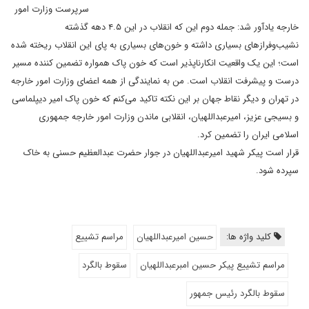
سرپرست وزارت امور
خارجه یادآور شد: جمله دوم این که انقلاب در این ۴.۵ دهه گذشته
نشیب‌وفراز‌های بسیاری داشته و خون‌های بسیاری به پای این انقلاب ریخته شده
است؛ این یک واقعیت انکارناپذیر است که خون پاک همواره تضمین کننده مسیر
درست و پیشرفت انقلاب است. من به نمایندگی از همه اعضای وزارت امور خارجه
در تهران و دیگر نقاط جهان بر این نکته تاکید می‌کنم که خون پاک امیر دیپلماسی
و بسیجی عزیز، امیرعبداللهیان، انقلابی ماندن وزارت امور خارجه جمهوری
اسلامی ایران را تضمین کرد.
قرار است پیکر شهید امیرعبداللهیان در جوار حضرت عبدالعظیم حسنی به خاک
سپرده شود.
کلید واژه ها:
حسین امیرعبداللهیان
مراسم تشییع
مراسم تشییع پیکر حسین امبرعبداللهیان
سقوط بالگرد
سقوط بالگرد رئیس جمهور