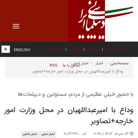
Toggle
vigation
صفحه نخست
درباره ما
عضویت
پیوند ها
ENGLISH
صفحه‌اصلی
اخبار
اخبار اصلی
تماس با ما
RSS
وداع با امیرعبداللهیان در محل وزارت امور خارجه+تصاویر
با حضور خیلی عظیمی از مردم، مسئولین و دیپلمات‌ها
وداع با امیرعبداللهیان در محل وزارت امور
خارجه+تصاویر
۰۳ خرداد ۱۴۰۳ | ۱۱:۴۸
کد : ۲۰۲۶۲۳۰
اخبار اصلی
اخبار داخلی