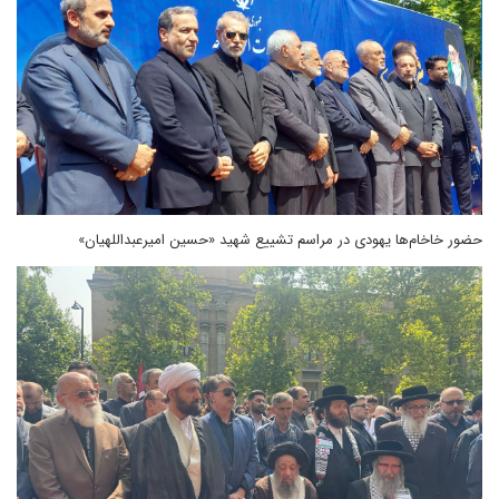
حضور خاخام‌ها یهودی در مراسم تشییع شهید «حسین امیرعبداللهیان»