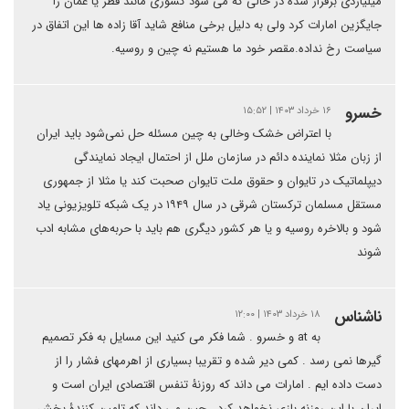
میلیاردی برقرار شده در حالی که می شود کشوری مانند قطر یا عمان را
جایگزین امارات کرد ولی به دلیل برخی منافع شاید آقا زاده ها این اتفاق در
سیاست رخ نداده.مقصر خود ما هستیم نه چین و روسیه.
خسرو
۱۶ خرداد ۱۴۰۳ | ۱۵:۵۲
با اعتراض خشک وخالی به چین مسئله حل نمی‌شود باید ایران
از زبان مثلا نماینده دائم در سازمان ملل از احتمال ایجاد نمایندگی
دیپلماتیک در تایوان و حقوق ملت تایوان صحبت کند یا مثلا از جمهوری
مستقل مسلمان ترکستان شرقی در سال ۱۹۴۹ در یک شبکه تلویزیونی یاد
شود و بالاخره روسیه و یا هر کشور دیگری هم باید با حربه‌های مشابه ادب
شوند
ناشناس
۱۸ خرداد ۱۴۰۳ | ۱۲:۰۰
به at و خسرو . شما فکر می کنید این مسایل به فکر تصمیم
گیرها نمی رسد . کمی دیر شده و تقریبا بسیاری از اهرمهای فشار را از
دست داده ایم . امارات می داند که روزنۀ تنفس اقتصادی ایران است و
ایران با این روزنه بازی نخواهد کرد . چین می داند که تامین کنندۀ بخش