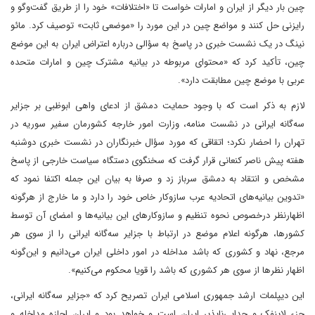
چین بار دیگر از ایران و امارات خواست تا «اختلافات» خود را از طریق گفت‌وگو و
رایزنی حل کنند و مواضع چین در این مورد را «موضعی ثابت» توصیف کرد. مائو
نینگ در یک نشست خبری در پاسخ به سؤالی درباره اعتراض ایران به این موضع
چین، تأکید کرد که «محتوای مربوطه در بیانیه مشترک چین و امارات متحده
عربی با موضع چین مطابقت دارد».
لازم به ذکر است که با وجود حمایت دمشق از ادعای واهی ابوظبی بر جزایر
سه‌گانه ایرانی در نشست منامه، وزارت امور خارجه کشورمان سفیر سوریه در
تهران را احضار نکرد؛ اتقاقی که مورد سؤال خبرنگاران در نشست خبری دوشنبه
هفته پیش ناصر کنعانی قرار گرفت که سخنگوی دستگاه سیاست خارجی از پاسخ
مشخص و انتقاد به دمشق سرباز زد و صرفا به بیان این جمله اکتفا نمود که
«تدوین بیانیه‌های اتحادیه عرب سازوکار خاص خود را دارد و ما خارج از هرگونه
اظهارنظر درخصوص نحوه تنظیم و سازوکارهای این بیانیه‌ها و امضای آن توسط
کشورها، هرگونه اعلام موضع در ارتباط با جزایر سه‌گانه ایرانی را از سوی هر
مرجع، نهاد و کشوری که باشد مداخله در امور داخلی ایران می‌دانیم و این‌گونه
اظهار نظرها از سوی هر کشوری که باشد را قویا محکوم می‌کنیم».
این دیپلمات ارشد جمهوری اسلامی ایران تصریح کرد که «جزایر سه‌گانه ایرانی،
جزء لاینفک و جدایی‌ناپذیر ایران است و خواهد بود و ایران اجازه مداخله و