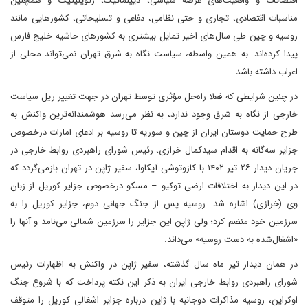
اقتضائات و واقعیت‌های عرصه سیاسی، دیپلماتیک، ژئوپلیتیک و همچنین
مناسبات اقتصادی، تجاری و حتی نظامی، دفاعی و تسلیحاتی، کشورهایی مانند
روسیه و چین طی سال‌های اخیر تمایل بیشتری به کشورهای حاشیه خلیج فارس
پیدا کرده‌اند. به همین واسطه، سیاست نگاه به شرق تهران نمی‌تواند محلی از
اعراب داشته باشد.
در چنین شرایطی که فعلا راه‌حل مؤثری توسط تهران در جهت تغییر ریل سیاست
خارجی از نگاه به شرق وجود ندارد، به نظر می‌رسد هوشمندانه‌ترین واکنش به
طرح حمایت دوستان ایران از چین و سوریه تا روسیه بر ادعای امارات درخصوص
جزایر سه‌گانه به اقدام سیدکمال خرازی، رئیس شورای راهبردی روابط خارجی در
جریان دیدار ۲۶ تیر ۱۴۰۲ با کازوتوشی آیکاوا، سفیر ژاپن در تهران بازمی‌گردد که
در این دیدار به اختلافات ارضی توکیو – مسکو درخصوص جزایر کوریل از زبان
وی (خرازی) اشاره شد. روسیه پس از جنگ جهانی دوم، جزایر کوریل را به
سرزمین خود منضم کرد؛ ولی ژاپن این جزایر را سرزمین شمالی می‌نامد و آنها را
«اشغال‌شده به دست روسیه» می‌داند.
در همان دیدار تیر ماه سال گذشته، سفیر ژاپن در واکنش به اظهارات رئیس
شورای راهبردی روابط خارجی ایران به ذکر این نکته پرداخت که با شروع جنگ
اوکراین، روسیه مذاکرات دوجانبه با ژاپن درباره جزایر اشغالی کوریل را متوقف