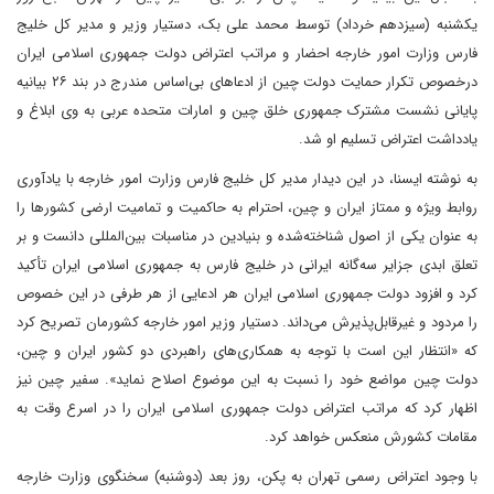
یکشنبه (سیزدهم خرداد) توسط محمد علی بک، دستیار وزیر و مدیر کل خلیج
فارس وزارت امور خارجه احضار و مراتب اعتراض دولت جمهوری اسلامی ایران
درخصوص تکرار حمایت دولت چین از ادعاهای بی‌اساس مندرج در بند ۲۶ بیانیه
پایانی نشست مشترک جمهوری خلق چین و امارات متحده عربی به وی ابلاغ و
یادداشت اعتراض تسلیم او شد.
به نوشته ایسنا، در این دیدار مدیر کل خلیج فارس وزارت امور خارجه با یادآوری
روابط ویژه و ممتاز ایران و چین، احترام به حاکمیت و تمامیت ارضی کشورها را
به عنوان یکی از اصول شناخته‌شده و بنیادین در مناسبات بین‌المللی دانست و بر
تعلق ابدی جزایر سه‌گانه ایرانی در خلیج فارس به جمهوری اسلامی ایران تأکید
کرد و افزود دولت جمهوری اسلامی ایران هر ادعایی از هر طرفی در این خصوص
را مردود و غیر‌قابل‌پذیرش می‌داند. دستیار وزیر امور خارجه کشورمان تصریح کرد
که «انتظار این است با توجه به همکاری‌های راهبردی دو کشور ایران و چین،
دولت چین مواضع خود را نسبت به این موضوع اصلاح نماید». سفیر چین نیز
اظهار کرد که مراتب اعتراض دولت جمهوری اسلامی ایران را در اسرع وقت به
مقامات کشورش منعکس خواهد کرد.
با وجود اعتراض رسمی تهران به پکن، روز بعد (دوشنبه) سخنگوی وزارت خارجه