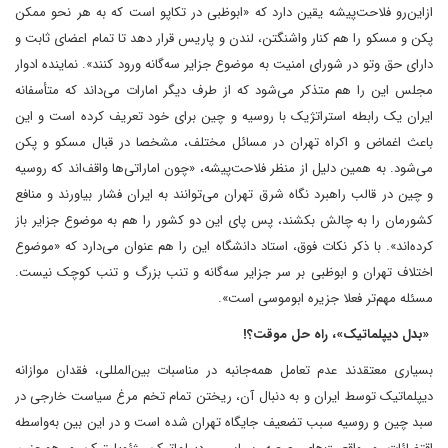
ازاین‌رو فلاحت‌پیشه یقین دارد که «ابوظبی در تکاپو است که به هر نحو ممکن
پکن و مسکو را هم کنار واشنگتن، لندن و پاریس قرار دهد تا تمام اعضای ثابت و
دارای حق وتو در شورای امنیت به موضوع جزایر سه‌گانه ورود کنند». نماینده ادوار
مجلس این را هم متذکر می‌شود که از طرف دیگر امارات می‌داند که متأسفانه
ایران یک رابطه استراتژیک با روسیه و چین برای خود تعریف کرده است و این
باعث اغماض و اکراه تهران در مسائل مختلف، مشخصا در قبال مسکو و پکن
می‌شود. به همین دلیل از منظر فلاحت‌پیشه، «چون اماراتی‌ها واقف‌اند که روسیه
و چین در قالب راهبرد نگاه شرق تهران می‌توانند به ایران فشار بیاورند و منافع
کشورمان را به چالش بکشند، پس پای این دو کشور را هم به موضوع جزایر باز
کرده‌اند». با ذکر نکات فوق، استاد دانشگاه این را هم عنوان می‌دارد که «موضوع
اختلاف تهران و ابوظبی بر سر جزایر سه‌گانه و تنب بزرگ و تنب کوچک نیست.
مسئله مهم‌تر فعلا جزیره ابوموسی است».
«بدل دیپلماتیک»، راه حل موقت؟!
بسیاری معتقدند عدم تعامل همه‌جانبه در مناسبات بین‌المللی، فقدان موازانه
دیپلماتیک توسط ایران و به دنبال آن، ریختن تمام تخم مرغ سیاست خارجی در
سبد چین و روسیه سبب تضعیف جایگاه تهران شده است و در این بین به‌واسطه