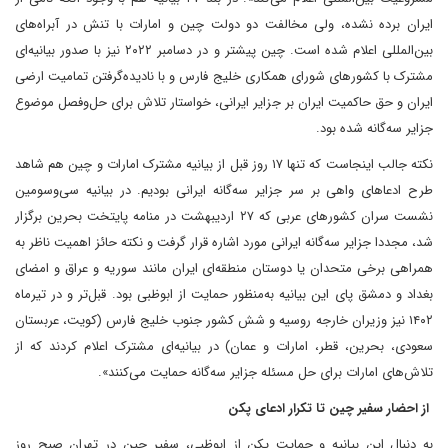
ایران برده نشده، ولی مخالفت دو دولت چین و امارات با تنش در آبراه‌های
بین‌المللی اعلام شده است. چین پیشتر و در دسامبر ۲۰۲۲ نیز با صدور بیانیه‌ای
مشترک با کشورهای شورای همکاری خلیج فارس و با نادیده‌گرفتن تمامیت ارضی
ایران و حق حاکمیت ایران بر جزایر ایرانی، خواستار تلاش برای حل‌وفصل موضوع
جزایر سه‌گانه شده بود.
نکته جالب اینجاست که تنها ۱۷ روز قبل از بیانیه مشترک امارات و چین هم شاهد
طرح ادعاهای واهی بر سر جزایر سه‌گانه ایرانی بودیم. در بیانیه سی‌و‌سومین
نشست سران کشور‌‌‌‌‌های عربی که ۲۷ اردیبهشت در منامه پایتخت بحرین برگزار
شد، مجددا جزایر سه‌گانه ایرانی مورد اشاره قرار گرفت و نکته حائز اهمیت ناظر به
همراهی برخی متحدان یا دوستان منطقه‌‌‌‌‌ای ایران مانند سوریه و عراق و امضای
بغداد و دمشق پای این بیانیه به‌منظور حمایت از ابوظبی بود. قبل‌تر و در تیرماه
۱۴۰۲ نیز وزیران خارجه روسیه و شش کشور جنوب خلیج فارس (کویت، عربستان
سعودی،‌ بحرین، قطر،‌ امارات و عمان) در بیانیه‌ای مشترک اعلام کردند که از
تلاش‌های امارات برای حل مسئله جزایر سه‌گانه حمایت می‌کنند».
از احضار سفیر چین تا تکرار ادعای پکن
به دنبال این بیانیه و حمایت پکن از ابوظبی، سفیر چین در تهران صبح روز