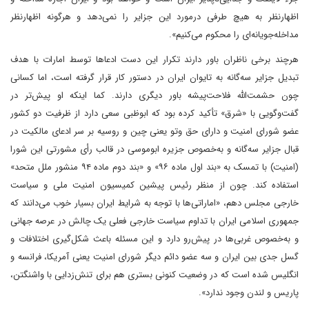
اظهارنظر به هیچ طرفی درمورد این جزایر را نمی‌دهد و هرگونه اظهارنظر
مداخله‌جویانه‌ای را محکوم می‌کنیم».
هرچند برخی ناظران باور دارند تکرار این دست ادعاها توسط امارات با هدف
تبدیل جزایر سه‌گانه به تایوان ایران در دستور کار قرار گرفته است، اما کسانی
چون حشمت‌الله فلاحت‌پیشه باور دیگری دارند. کما اینکه او پیش‌تر در
گفت‌وگویی با «شرق» تأکید کرده بود که ابوظبی سعی دارد از ظرفیت دو کشور
عضو شورای امنیت و دارای حق وتو یعنی چین و روسیه بر سر ادعای مالکیت در
قبال جزایر سه‌گانه و به‌خصوص جزیره ابوموسی در قالب رأی مشورتی این شورا
(امنیت) با تمسک به «بند اول ماده ۹۶» و «بند دوم ماده ۹۴ منشور ملل متحد»
استفاده کند. چون از منظر رئیس پیشین کمیسیون امنیت ملی و سیاست
خارجی مجلس دهم، «اماراتی‌ها با توجه به شرایط ایران بسیار خوب می‌دانند که
جمهوری اسلامی ایران با تداوم سیاست خارجی فعلی یک چالش در عرصه جهانی
و به‌خصوص غربی‌ها در پیش‌رو دارد و این مسئله باعث شکل‌گیری اختلافات و
گسل جدی بین ایران و سه عضو دائم دیگر شورای امنیت یعنی آمریکا، فرانسه و
انگلیس شده است که در وضعیت کنونی بستری هم برای تنش‌زدایی با واشنگتن،
پاریس و لندن وجود ندارد».