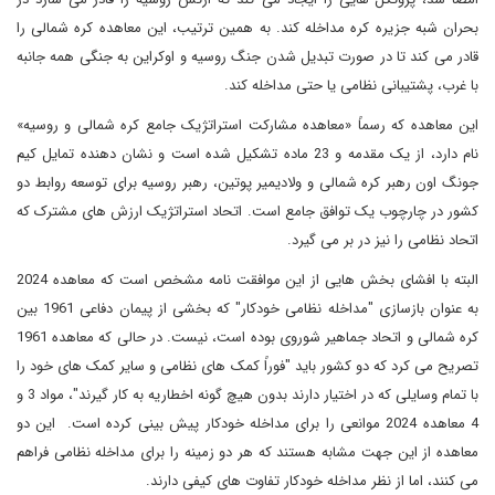
بحران شبه جزیره کره مداخله کند. به همین ترتیب، این معاهده کره شمالی را
قادر می کند تا در صورت تبدیل شدن جنگ روسیه و اوکراین به جنگی همه جانبه
با غرب، پشتیبانی نظامی یا حتی مداخله کند.
این معاهده که رسماً «معاهده مشارکت استراتژیک جامع کره شمالی و روسیه»
نام دارد، از یک مقدمه و 23 ماده تشکیل شده است و نشان دهنده تمایل کیم
جونگ اون رهبر کره شمالی و ولادیمیر پوتین، رهبر روسیه برای توسعه روابط دو
کشور در چارچوب یک توافق جامع است. اتحاد استراتژیک ارزش های مشترک که
اتحاد نظامی را نیز در بر می گیرد.
البته با افشای بخش هایی از این موافقت نامه مشخص است که معاهده 2024
به عنوان بازسازی "مداخله نظامی خودکار" که بخشی از پیمان دفاعی 1961 بین
کره شمالی و اتحاد جماهیر شوروی بوده است، نیست. در حالی که معاهده 1961
تصریح می کرد که دو کشور باید "فوراً کمک های نظامی و سایر کمک های خود را
با تمام وسایلی که در اختیار دارند بدون هیچ گونه اخطاریه به کار گیرند"، مواد 3 و
4 معاهده 2024 موانعی را برای مداخله خودکار پیش بینی کرده است. این دو
معاهده از این جهت مشابه هستند که هر دو زمینه را برای مداخله نظامی فراهم
می کنند، اما از نظر مداخله خودکار تفاوت های کیفی دارند.