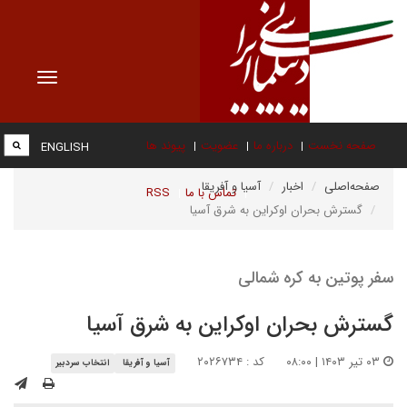
Toggle
vigation
صفحه نخست
درباره ما
عضویت
پیوند ها
ENGLISH
صفحه‌اصلی
اخبار
آسیا و آفریقا
تماس با ما
RSS
گسترش بحران اوکراین به شرق آسیا
سفر پوتین به کره شمالی
گسترش بحران اوکراین به شرق آسیا
۰۳ تیر ۱۴۰۳ | ۰۸:۰۰
کد : ۲۰۲۶۷۳۴
آسیا و آفریقا
انتخاب سردبیر