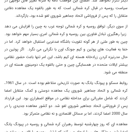
دیگر تکرار نخواهد شد. امضای این موافقت نامه به منزله تغییر قابل توجهی در
سیاست روسیه در قبال کره شمالی است که به طور بالقوه یک معاهده دفاعی
متقابل را که پس از فروپاشی اتحاد جماهیر شوروی لغو شده بود، بازگرداند.
از سوی دیگر، توافق روسیه و کره شمالی توجه غرب به چین را افزایش می دهد
زیرا رهگیری تبادل فناوری بین روسیه و کره شمالی امری بسیار مهم خواهد بود.
چین به طور علنی از هر گونه تقویت باشگاه ضدغربی استقبال خواهد کرد. اما در
خفا به فعالیت های پوتین و کیم جونگ اون با نگرانی می نگرد. اگر پوتین در
حال مدرنیزه کردن زرادخانه هسته ای کیم باشد، این امر تنها باعث حضور نظامی
بیشتر ایالات متحده در همسایگی چین و حتی بالقوه یک دومینوی هسته ای در
منطقه می شود.
روابط مسکو و پیونگ یانگ به صورت تاریخی متلاطم بوده است. در سال 1961،
کره شمالی و اتحاد جماهیر شوروی یک معاهده دوستی و کمک متقابل امضا
کردند که شامل مقرراتی برای مداخله نظامی در مواقع اضطراری بود. این قرارداد
پس از فروپاشی اتحاد جماهیر شوروی لغو شد. دو کشور معاهده جدیدی را در
سال 2000 امضا کردند، اما بر مسائل اقتصادی و نه نظامی متمرکز بود.
معاهده ای که روز چهارشنبه توسط رهبران کره شمالی و روسیه در پیونگ یانگ
امضا شد، پروتکل هایی را ایجاد می کند که ارتش روسیه را قادر می سازد در