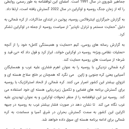
جماهیر شوروی در سال 1991 است. امضای این توافقنامه به طور رسمی روابطی
را که از زمان جنگ روسیه و اوکراین در سال 2022 گسترش یافته است، ارتقا داد.
به گزارش خبرگزاری اینترفاکس روسیه، پوتین در ابتدای مذاکرات، از کره شمالی به
دلیل "حمایت مستمر و تزلزل ناپذیر" از سیاست روسیه از جمله در اوکراین تشکر
کرد.
به گزارش رسانه های روسی، کیم «حمایت و همبستگی کامل» خود را از آنچه
«عملیات نظامی ویژه» روسیه در اوکراین خواند، ابراز کرد و قول داد که «بی قید و
شرط» از سیاست های روسیه حمایت کند.
کره شمالی نزدیکی با روسیه را به عنوان اهرم فشاری علیه غرب و همسایگان
آسیایی یعنی کره جنوبی و ژاپن می نگرد که همچنان بر خلع سلاح هسته ای و
انزوای بیشتر این کشور اصرار می کنند. کره شمالی از اتحاد استراتژیک با روسیه
برای گسترش برنامه های فضایی و تکمیل زیردریایی هسته ای خود استفاده می
کند. روسیه نیز این توافقنامه را از منظر تحولات اوکراین و به عنوان تهدیدی علیه
غرب نگاه می کند تا نشان دهد در صورت فشار بیشتر غرب به روسیه در جبهه
اکراین این کشور به سمت گسترش بحران در شرق آسیا و مساعدت به کره
شمالی برای ادامه برنامه هسته ای سوق داده خواهد شد.