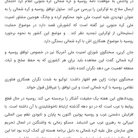
در واکنش به موافقت نامه روسیه و کره شمالی کره جنوبی اعلام کرد احتمال
ارسال سلاح به اوکراین را بررسی می کند. سئول توافق روسیه و کره شمالی را به
عنوان تهدیدی علیه امنیت ملی خود محکوم کرده و چانگ هوجین مشاور امنیت
ملی کره جنوبی نیز گفته است که کشورش قصد دارد در موضوع حمایت
تسلیحاتی از اوکراین تجدید نظر کند... و موضع این کشور به نحوه برخورد
روسیه با موضوع همکاری اش با کره شمالی بستگی دارد.
جان کربی، سخنگوی شورای امنیت ملی آمریکا نیز در خصوص توافق روسیه و
کره شمالی گفت این معاهده باید برای هر کشوری که به حفظ صلح و ثبات
منطقه اهمیت می دهد نگران کننده باشد.
سخنگوی دولت ژاپن هم اظهار داشت: توکیو به شدت نگران همکاری فناوری
نظامی روسیه با کره شمالی است و این توافق را غیرقابل قبول خواند.
رویدادهای این هفته یک حقیقت آشکار را برجسته می کند: روسیه در حال قطع
روابط با غرب است که در دو دهه گذشته ارتباط ناخوشایندی با آن داشته است. با
افزایش دشمنی غرب و روسیه پوتین اکنون به پایان و نابودی نظم بین المللی
لیبرالی به رهبری غرب می اندیشد. مسکو زمانی به واشنگتن در اعمال تحریم
های سازمان ملل علیه کره شمالی به دلیل برنامه هسته ای کمک کرده بود اما این