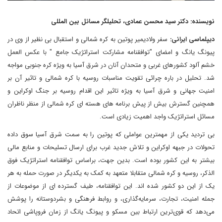
نویسنده: دکتر سید محسن عمادی، تحلیلگر مسائل بین المللی
دیپلماسی ایرانی:
سفر ولادیمیر پوتین به کره شمالی و استقبال بی نظیر از وی در
پیونگ یانگ و امضای "توافقنامه مشارکت استراتژیک جامع " با عکس العمل
خشم آلود کشورهای غربی و متحدان آنان در شرق آسیا به ویژه کره جنوبی مواجه
شد. تحلیل در باره چرائی تقویت مناسبات روسیه با کره شمالی و تاثیر آن بر
امنیت جهانی و شرق آسیا به ویژه تاثیر این اقدام روسیه بر جنگ اوکراین و
همچنین گسترش بیش از پیش برنامه های هسته ای کره شمالی از منظر ناظران
مسائل استراتژیک واجد اهمیت زیادی است.
بی تردید یکی از مهمترین عواملی که پوتین را به سمت شرق آسیا سوق داده
تحولات در جبهه اوکراین و تلاش جدید غرب برای ارسال تسلیحات و منابع مالی
بیشتر به این کشور بوده است. بدین جهت، براساس توافقنامه استراتژیک فوق
الذکر، روسیه و کره شمالی متقابلا متعهد به کمک به یکدیگر در صورت حمله به هر
یک از این دو کشور شده اند. این توافقنامه، طیف گسترده ای از موضوعات از
جمله امنیت، تجارت، سرمایه‌گذاری، و روابط فرهنگی و بشردوستانه را پوشش
می‌دهد که قوی‌ترین ارتباط بین مسکو و پیونگ یانگ از زمان فروپاشی اتحاد