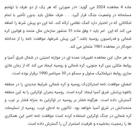
ماده 4 معاهده 2024 می گوید: «در صورتی که هر یک از دو طرف با تهاجم
مسلحانه در وضعیت جنگ قرار گیرد. . . طرف مقابل باید بدون تأخیر با تمام
امکاناتی که در اختیار دارد کمک نظامی ارائه کند، اما این دو پیش شرط را اضافه
می کند که این امر باید « وفق ماده 51 منشور سازمان ملل متحد و قوانین کره
شمالی و فدراسیون روسیه باشد." این پیش شرطها، موافقت نامه را از مداخله
خودکار در معاهده 1961 متمایز می کند.
به هر حال، این معاهده تغییرات عمده ای در موازنه امنیتی در شمال شرق آسیا و
روابط مثلثی بین کره جنوبی، کره شمالی و روسیه ایجاد می کند که از زمان عادی
سازی روابط دیپلماتیک سئول و مسکو در 30 سپتامبر 1990 برقرار بوده است.
امضای موافقت نامه استراتژیک روسیه و کره شمالی شرایط جدیدی را در منطقه
بالقوه پرتنش شرق آسیا ایجاد کرده است. روسیه بحران اوکراین را به این منطقه
گسترش داده است. هرگونه فشار بر روسیه در اوکراین به منزله فشار بر غرب و
متحدانش در شرق آسیا خواهد بود. تاکنون به ادعای غرب، روسیه از تسلیحات
کره شمالی در جنگ اوکراین استفاده کرده است موافقت نامه اخیر این همکاری
ها را رسمیت بخشیده و ظرفیت استمرار آن را گسترش داده است.