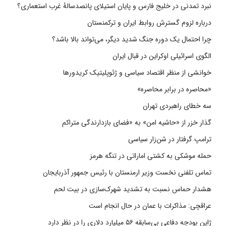
نبرد تمدنی در خلیج فارس و پایان استیلای پانصدسالۀ غرب استعماری؟
درباره لزوم گسترش روابط ایران و ترکمنستان
چرا احتمال یک دوره جنگ شدید دیگر، می‌تواند بالا باشد؟
الگوی اسرائیلی اوکراین در قبال ایران
خوانشی از منظر اقتصاد سیاسی و ژئوپلیتیک کریدورها
«محاصره در برابر محاصره»
سه خطای راهبردی تهران
گذار خزر از «حاشیه امن» به «فضای بازدارندگی متراکم
ترامپ گرفتار در شن‌زار سیاسی
حمله موشکی به کشتی اماراتی در تنگه هرمز
تماس تلفنی نخست وزیر ارمنستان با رئیس جمهور آذربایجان
هشدار حماس نسبت به تشدید شهرک‌سازی در بیت‌ لحم
عراقچی: مذاکرات با عمان در حال انجام است
ژاپن بودجه دفاعی بی‌سابقه ۵۶ میلیارد دلاری را در نظر دارد