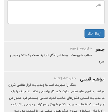
ارسال نظر
جعفر
۲۰ آبان ۱۴۰۳ | ۱۴:۵۴
مطلب خوبیست . واقعا دنیا انگار داره به سمت یک تنش جهانی
میره
ابراهیم قدیمی
۲۰ آبان ۱۴۰۳ | ۱۸:۵۲
جنگ را مدیریت انسانها ومدیریت ابزار نظامی شروع
میکنند۔ماشین های نظامی بگونه خود کار براه نمی افتند۔لذا جنگ را باید
در مدیریت انسانی کشورهای صاحب قدرت نظامی جستجو کرد۔تصور من
این است که انتخاب مدیریت کشور با روش دموکراسی مردمی با تبلیغات
راه را برای انسانها در شروع حنگ هموار میکند۔من با انتخاب مدیریت