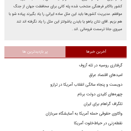
کشور بااکابر فرهنگی منتخب شده پله کانی برای محافظت جهان از جنگ
موافقم۔مدیریت کشورها باید این مثل ساده ایرانی را یاد بگیرند پیاده شو با
هم بزیم۔اقای نتان یاهو یا بایدن یاشولتز این مثل را یاد نگرفته اند تند
میروی جانا ترسمت فرومانی۔اند۔
آخرین خبرها
پر بازدیدترین ها
گرفتاری روسیه در تله آزوف
امیدهای اقتصاد عراق
دویست و پنجاه سالگی انقلاب آمریکا در ترازو
چهره‌های کلیدی دولت برنام
تلگراف گراهام برای ایران
واکاوی حقوقی حمله آمریکا به آسایشگاه سربازان
نقطه‌زنی در حیاط‌خلوت آمریکا