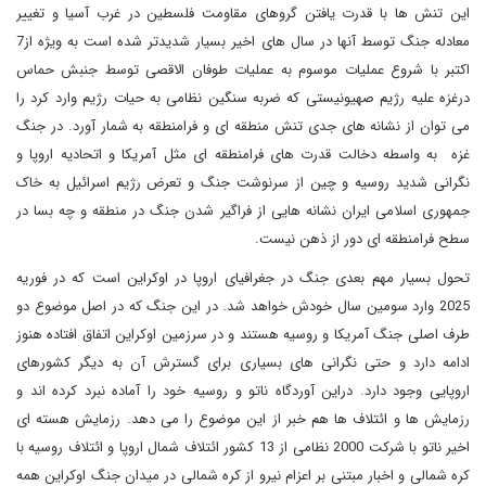
این تنش ها با قدرت یافتن گروهای مقاومت فلسطین در غرب آسیا و تغییر
معادله جنگ توسط آنها در سال های اخیر بسیار شدیدتر شده است به ویژه از7
اکتبر با شروع عملیات موسوم به عملیات طوفان الاقصی توسط جنبش حماس
درغزه علیه رژیم صهیونیستی که ضربه سنگین نظامی به حیات رژیم وارد کرد را
می توان از نشانه های جدی تنش منطقه ای و فرامنطقه به شمار آورد. در جنگ
غزه به واسطه دخالت قدرت های فرامنطقه ای مثل آمریکا و اتحادیه اروپا و
نگرانی شدید روسیه و چین از سرنوشت جنگ و تعرض رژیم اسرائیل به خاک
جمهوری اسلامی ایران نشانه هایی از فراگیر شدن جنگ در منطقه و چه بسا در
سطح فرامنطقه ای دور از ذهن نیست.
تحول بسیار مهم بعدی جنگ در جغرافیای اروپا در اوکراین است که در فوریه
2025 وارد سومین سال خودش خواهد شد. در این جنگ که در اصل موضوع دو
طرف اصلی جنگ آمریکا و روسیه هستند و در سرزمین اوکراین اتفاق افتاده هنوز
ادامه دارد و حتی نگرانی های بسیاری برای گسترش آن به دیگر کشورهای
اروپایی وجود دارد. دراین آوردگاه ناتو و روسیه خود را آماده نبرد کرده اند و
رزمایش ها و ائتلاف ها هم خبر از این موضوع را می دهد. رزمایش هسته ای
اخیر ناتو با شرکت 2000 نظامی از 13 کشور ائتلاف شمال اروپا و ائتلاف روسیه با
کره شمالی و اخبار مبتنی بر اعزام نیرو از کره شمالی در میدان جنگ اوکراین همه