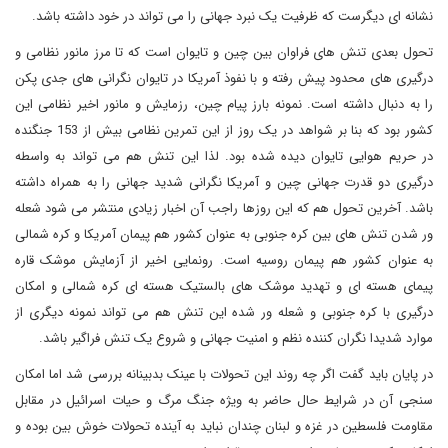
نشانه ای دیگرست که ظرفیت یک نبرد جهانی را می تواند در خود داشته باشد.
تحول بعدی تنش های فراوان بین چین و تایوان است که تا مرز مانور نظامی و
درگیری های محدود پیش رفته و با نفوذ آمریکا در تایوان نگرانی های جدی پکن
را به دنبال داشته است. نمونه بارز پیام چین، رزمایش و مانور اخیر نظامی این
کشور بود که بنا بر شواهد در یک روز از این تمرین نظامی بیش از 153 جنگنده
در حریم هوایی تایوان دیده شده بود. لذا این تنش هم می تواند به واسطه
درگیری دو قدرت جهانی چین و آمریکا نگرانی شدید جهانی را به همراه داشته
باشد. آخرین تحول هم که این روزها راجب آن اخبار زیادی منتشر می شود شعله
ور شدن تنش های بین کره جنوبی به عنوان کشور هم پیمان آمریکا و کره شمالی
به عنوان کشور هم پیمان روسیه است. رونمایی اخیر از آزمایش موشک قاره
پیمای هسته ای و تهدید موشک های بالستیک هسته ای کره شمالی و امکان
درگیری با کره جنوبی و شعله ور شده این تنش هم می تواند نمونه دیگری از
موارد شدیدا نگران کننده نظم و امنیت جهانی و شروع یک تنش فراگیر باشد.
در پایان باید گفت اگر چه روند این تحولات با عینک بدبینانه بررسی شد اما امکان
سنجی آن در شرایط حال حاضر به ویژه جنگ مرگ و حیات اسرائیل در مقابل
مقاومت فلسطین در غزه و لبنان چندان نباید به آینده تحولات خوش بین بوده و