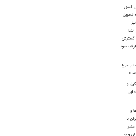
ن کشور
ه تحویل
یز
بتدا
از گسترش
رفانه خود
 به وضوح
ند.»
کیل و
 این
ا و
ان با
 عضو
ای و به