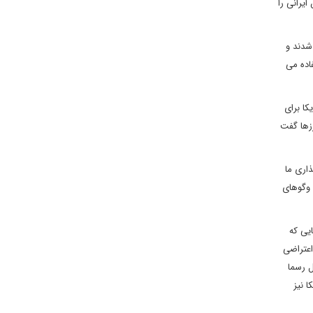
یرانی را
شدند و
فاده می
کا برای
زها گفت
اری ما
 وگوهای
یی که
اعتراضی
ل رسما
ا نیز