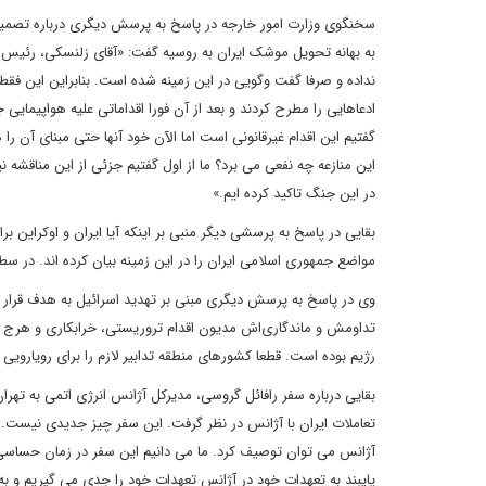
سخنگوی وزارت امور خارجه در پاسخ به پرسش دیگری درباره تصمیم 
به بهانه تحویل موشک ایران به روسیه گفت: «آقای زلنسکی، رئیس 
نداده و صرفا گفت وگویی در این زمینه شده است. بنابراین این فقط 
ادعاهایی را مطرح کردند و بعد از آن فورا اقداماتی علیه هواپیمایی 
گفتیم این اقدام غیرقانونی است اما الآن خود آنها حتی مبنای آن 
این منازعه چه نفعی می برد؟ ما از اول گفتیم جزئی از این مناقشه ن
در این جنگ تاکید کرده ایم.»
بقایی در پاسخ به پرسشی دیگر منبی بر اینکه آیا ایران و اوکراین
مواضع جمهوری اسلامی ایران را در این زمینه بیان کرده اند. در س
وی در پاسخ به پرسش دیگری مبنی بر تهدید اسرائیل به هدف قرار 
تداومش و ماندگاری‌اش مدیون اقدام تروریستی، خرابکاری و هرج و
رژیم بوده است. قطعا کشورهای منطقه تدابیر لازم را برای رویارویی 
بقایی درباره سفر رافائل گروسی، مدیرکل آژانس انرژی اتمی به تهران
تعاملات ایران با آژانس در نظر گرفت. این سفر چیز جدیدی نیست. ایر
آژانس می توان توصیف کرد. ما می دانیم این سفر در زمان حساسی 
پایبند به تعهدات خود در آژانس تعهدات خود را جدی می گیریم و به 