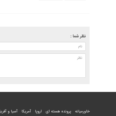
نظر شما :
خاورمیانه
پرونده هسته ای
اروپا
آمریکا
آسیا و آفریق