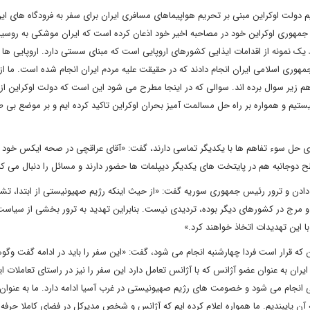
دولت اوکراین مبنی بر تحریم هواپیماهای مسافری ایران برای سفر به فرودگاه های ای
جمهوری اوکراین خود در مصاحبه اخیر خود اذعان کرده است که ایران موشکی به روسی
یک نمونه از اقدامات ایذایی کشورهای اروپایی است که مبنای سستی دارد. اروپایی ها ن
جمهوری اسلامی ایران انجام دادند که در حقیقت علیه مردم ایران انجام شده است. ما از ا
را هم زیر سوال برده اند. سوالی که در اینجا مطرح می شود این است که دولت اوکراین 
یستیم و همواره بر راه حل مسالمت آمیز بحران اوکراین تاکید کرده ایم و بر موضع بی ط
 برای حل سوء تفاهم ها با یکدیگر تماسی دارند، گفت: «آقای عراقچی در صحه ایکس خود
طح دوجانبه هم در پایتخت های یکدیگر دیپلمات ها حضور دارند و مسائل را دنبال می کن
دادن و ترور رئیس جمهوری سوریه گفت: «از حیث اینکه رژیم صهیونیستی از ابتدا، تش
 مرج در کشورهای دیگر بوده، تردیدی نیست. بنابراین تهدید به ترور بخشی از سیاست
با این تهدیدات اتخاذ خواهند کرد.»
 که قرار است فردا چهارشنبه انجام می شود، گفت: «این سفر را باید در ادامه گفت وگوه
ان به عنوان عضو آژانس که با آژانس تعامل دارد این سفر را نیز در راستای تعاملات ایر
انجام می شود و خصومت های رژیم صهیونیستی در غرب آسیا ادامه دارد. ما به عنوان
آن پایبندیم. ما همواره اعلام کرده ایم که آژانس و شخص مدیرکل در فضای کاملا حرفه 