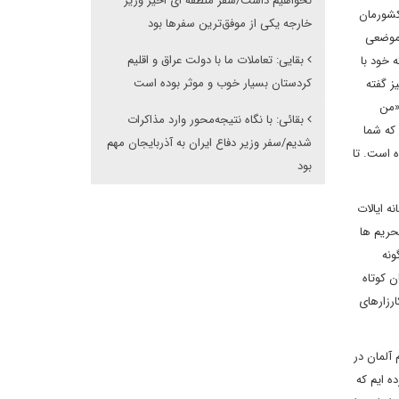
نخواهیم داشت/سفر منطقه ای اخیر وزیر
کشورمان
خارجه یکی از موفق‌ترین سفرها بود
 موضعی
بقایی: تعاملات ما با دولت عراق و اقلیم
 خود با
کردستان بسیار خوب و موثر بوده است
ز گفته
«من
بقائی: با نگاه نتیجه‌محور وارد مذاکرات
که شما
شدیم/سفر وزیر دفاع ایران به آذربایجان مهم
 است. تا
بود
 ایالات
حریم ها
ونه
ن کوتاه
رزارهای
آلمان در
ه ایم که