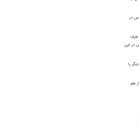
اس در
 طرف
ص در این
یگر را
ر هم