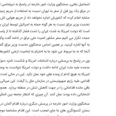
اسماعیل بقایی، سخنگوی وزارت امور خارجه در پاسخ به دیپلماسی ایر
در عراق یک روز قبل از سفر به تهران نسبت به استفاده از حریم زم
مشابه اعلام کرده که کشورش اجازه نخواهد داد از حریم هوایی اش ع
نخست وزیر عراق نسبت به هر گونه حمله به اسرائیل توسط ایران یا 
است که دولت امریکا به شدت ایران را تحت فشار گذاشته تا از پاس
مجدد تکرار می کنیم سفر مشاور امنیت ملی عراق در ادامه گفت وگو
به آنها اشاره کردید، بر همین اساس سخنگوی نخست وزیر عراق گفته
آنجا که به ما مربوط می شود ما به احترام به تمامیت ارضی کشوره
وی در پاسخ به پرسشی درباره انتخابات امریکا و شکست نامزد دمو
متحده علیه ملت ایران ادامه داشت و دولت امریکا نتوانست به وعده 
امریکا به هیچ کدام از وعده های خود عمل نکرد. این در حالی است ک
اقدامی علیه رژیم صهیونیستی در سازمان ملل را گرفت. این میراثی 
باقی مانده اقداماتی را در جهت کاهش تنش در منطقه بردارد. همچنی
انتخاباتی داده بودند عمل کنند. آن چیزی که انتظار جامعه بین ال
سخنگوی وزارت امور خارجه در پرسش دیگری درباره اقدام آلمان در ب
بستن کنسولگری های ما جای تعجب است. این اقدام مشخصا موجب آزا