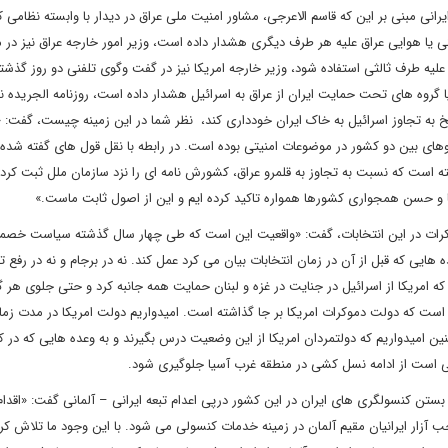
انی مبنی بر این که قاسم الاعرجی، مشاور امنیت ملی عراق در دیدار با وابسته نظامی 
ینی یا هوایی عراق علیه هر طرف دیگری هشدار داده است، وزیر امور خارجه عراق نیز در
لیه طرف ثالثی استفاده شود، وزیر خارجه امریکا نیز در گفت وگوی تلفنی دو روز گذشته
گروه های تحت حمایت ایران از عراق به اسرائیل هشدار داده است، روزنامه الجریده نی
خ به تجاوز اسرائیل به خاک ایران خودداری کند، نظر شما در این زمینه چیست، گفت: 
های بین دو کشور در موضوعات امنیتی بوده است. در رابطه با نقل قول های گفته شده 
 است که نسبت به تجاوز به قلمرو عراق، کشورش نامه ای را نزد سازمان ملل ثبت کرده
ا و حسن همجواری کشورها همواره تاکید کرده ایم و این از اصول ثابت ماست.»
کرات در این انتخابات، گفت: «واقعیت این است که طی چهار سال گذشته سیاست خصمانه
هایی که قبل از آن در زمان انتخابات بیان می کرد عمل کند. نه در برجام و نه در رفع ت
ه امریکا از اسرائیل در جنایت در غزه و لبنان حمایت همه جانبه کرد و حتی جلوی هر گ
است که دولت دموکرات امریکا بر جا گذاشته است. امیدواریم دولت امریکا در مدت زما
ن امیدواریم که دولتمردان امریکا از این وضعیت درس بگیرند و به وعده هایی که در کا
مللی است از ادامه نسل کشی در منطقه غرب آسیا جلوگیری شود.
ستن کنسولگری های ایران در این کشور درپی اعدام تبعه ایرانی – آلمانی گفت: «اقدام 
ر ایرانیان مقیم آلمان در زمینه خدمات کنسولی می شود. با این وجود ما تلاش کرد