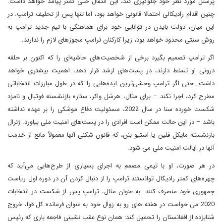
پرسنل مورد نظر خود جلوگیری کند، این انتقال حتی کمتر پیامد خواهد داشت.
چنین اقدام رادیکالی احتمالا قانونی خواهد بود، اما تنها پس از تحلیف ترامپ. در
این میان، دولت بایدن در توانایی خود برای هماهنگی با تیم جدید ترامپ به
روش سنتی محدود خواهد بود، زیرا کارکنان ترامپ مجوزهای لازم را ندارند.
اگر ترامپ تصمیم بگیرد برخی از شخصیت‌های حاشیه‌ای را که اکنون بر حلقه
درونی او تسلط دارند، در پست‌های ارشد قرار دهد، اهمیت بیشتری خواهد
داشت. حتی اگر ترامپ وحشی‌ترین ایده‌هایی را که در طول مبارزات انتخاباتی
مطرح کرد، اجرا نکند – برای مثال، هرشل واکر، ستاره بازنشسته فوتبال و نامزد
شکست خورده سنا در سال 2022، مسئولیت دفاع موشکی را بر عهده نداشته
باشد – در این حالت ممکن است افرادی را در پست‌های امنیت ملی بیاورد. ژنرال
بازنشسته مایکل فلین یا استیو بنن، که قانون شکنی آنها معمولاً مانع از خدمت
آنها در ایالت امنیت ملی می شود.
در هر صورت، او با تیمی مصمم به اجرای بسیاری از طرح‌هایی می‌آید که
چهره‌های کمتر رادیکال توانستند ترامپ را از دنبال کردن آن در دوره اول ریاست
جمهوری خود منصرف کنند. به عنوان مثال، ترامپ پس از شکست در انتخابات
2020 می خواست در هفته های رو به زوال خود به عنوان فرمانده کل قوا، خروج
شتابزده از افغانستان را تحمیل کند: همان نوع عقب نشینی فاجعه باری که رئیس