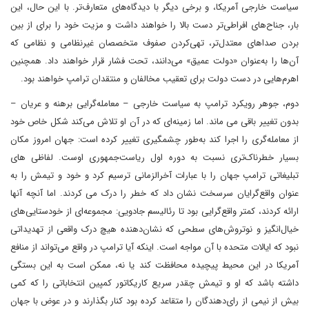
سیاست خارجی آمریکا، و برخی دیگر با دیدگاه‌های متعارف‌تر. با این حال، این
بار، جناح‌های افراطی‌تر دست بالا را خواهند داشت و مزیت خود را برای از بین
بردن صداهای معتدل‌تر، تهی‌کردن صفوف متخصصان غیرنظامی و نظامی که
آن‌ها را به‌عنوان «دولت عمیق» می‌دانند، تحت فشار قرار خواهند داد. همچنین
اهرم‌هایی در دست دولت برای تعقیب مخالفان و منتقدان ترامپ خواهند بود.
دوم، جوهر رویکرد ترامپ به سیاست خارجی – معامله‌گرایی برهنه و عریان –
بدون تغییر باقی می ماند. اما زمینه‌ای که در آن او تلاش می‌کند شکل خاص خود
از معامله‌گری را اجرا کند به‌طور چشمگیری تغییر کرده است: جهان امروز مکان
بسیار خطرناک‌تری نسبت به دوره اول ریاست‌جمهوری اوست. لفاظی های
تبلیغاتی ترامپ جهان را با عبارات آخرالزمانی ترسیم کرد و خود و تیمش را به
عنوان واقع‌گرایان سرسخت نشان داد که خطر را درک می کردند. اما آنچه آنها
ارائه کردند، کمتر واقع‌گرایی بود تا رئالیسم جادویی: مجموعه‌ای از خودستایی‌های
خیال‌انگیز و نوتروش‌های سطحی که نشان‌دهنده هیچ درک واقعی از تهدیداتی
نبود که ایالات متحده با آن مواجه است. اینکه آیا ترامپ در واقع می‌تواند از منافع
آمریکا در این محیط پیچیده محافظت کند یا نه، ممکن است به این بستگی
داشته باشد که او و تیمش چقدر سریع کاریکاتور کمپین انتخاباتی را که کمی
بیش از نیمی از رای‌دهندگان را متقاعد کرده بود کنار بگذارند و در عوض با جهان