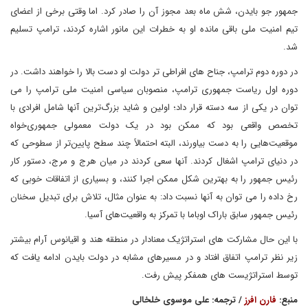
جمهور جو بایدن، شش ماه بعد مجوز آن را صادر کرد. اما وقتی برخی از اعضای
تیم امنیت ملی باقی مانده او به خطرات این مانور اشاره کردند، ترامپ تسلیم
شد.
در دوره دوم ترامپ، جناح های افراطی تر دولت او دست بالا را خواهند داشت. در
دوره اول ریاست جمهوری ترامپ، منصوبان سیاسی امنیت ملی ترامپ را می
توان در یکی از سه دسته قرار داد؛ اولین و شاید بزرگ‌ترین آنها شامل افرادی با
تخصص واقعی بود که ممکن بود در یک دولت معمولی جمهوری‌خواه
موقعیت‌هایی را به دست بیاورند، البته احتمالاً چند سطح پایین‌تر از سطوحی که
در دنیای ترامپ اشغال کردند. آنها سعی کردند در میان هرج و مرج، دستور کار
رئیس جمهور را به بهترین شکل ممکن اجرا کنند، و بسیاری از اتفاقات خوبی که
رخ داده را می توان به آنها نسبت داد: به عنوان مثال، تلاش برای تبدیل سخنان
رئیس جمهور سابق باراک اوباما با تمرکز به واقعیت‌های آسیا.
با این حال مشارکت های استراتژیک معنادار در منطقه هند و اقیانوس آرام بیشتر
زیر نظر ترامپ اتفاق افتاد و در مسیرهای مشابه در دولت بایدن ادامه یافت که
توسط استراتژیست های همفکر پیش رفت.
منبع:
فارن افرز
/ ترجمه: علی موسوی خلخالی