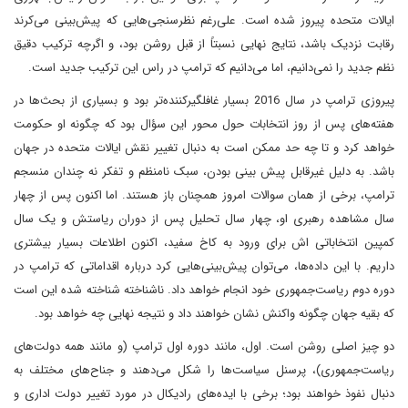
ایالات متحده پیروز شده است. علی‌رغم نظرسنجی‌هایی که پیش‌بینی می‌کرند
رقابت نزدیک باشد، نتایج نهایی نسبتاً از قبل روشن بود، و اگرچه ترکیب دقیق
نظم جدید را نمی‌دانیم، اما می‌دانیم که ترامپ در راس این ترکیب جدید است.
پیروزی ترامپ در سال 2016 بسیار غافلگیرکننده‌تر بود و بسیاری از بحث‌ها در
هفته‌های پس از روز انتخابات حول محور این سؤال بود که چگونه او حکومت
خواهد کرد و تا چه حد ممکن است به دنبال تغییر نقش ایالات متحده در جهان
باشد. به دلیل غیرقابل پیش بینی بودن، سبک نامنظم و تفکر نه چندان منسجم
ترامپ، برخی از همان سوالات امروز همچنان باز هستند. اما اکنون پس از چهار
سال مشاهده رهبری او، چهار سال تحلیل پس از دوران ریاستش و یک سال
کمپین انتخاباتی اش برای ورود به کاخ سفید، اکنون اطلاعات بسیار بیشتری
داریم. با این داده‌ها، می‌توان پیش‌بینی‌هایی کرد درباره اقداماتی که ترامپ در
دوره دوم ریاست‌جمهوری خود انجام خواهد داد. ناشناخته شناخته شده این است
که بقیه جهان چگونه واکنش نشان خواهند داد و نتیجه نهایی چه خواهد بود.
دو چیز اصلی روشن است. اول، مانند دوره اول ترامپ (و مانند همه دولت‌های
ریاست‌جمهوری)، پرسنل سیاست‌ها را شکل می‌دهند و جناح‌های مختلف به
دنبال نفوذ خواهند بود؛ برخی با ایده‌های رادیکال در مورد تغییر دولت اداری و