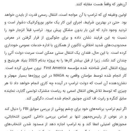
آن‌طور که واقعاً هست مقابله کنند.
اولین وظیفه ای که ترامپ با آن مواجه است، انتقال رسمی قدرت از بایدن خواهد
بود. حتی در بهترین شرایط، اجرای این کار یک مانور بوروکراتیک دشوار است و
تردید وجود دارد که این بار بدون مشکل پیش برود. ترامپ قبلاً انزجار خود را
نسبت به این فرایند نشان داده و برای جلوگیری از قرار گرفتن در معرض
محدودیت‌های شدید اخلاقی، تاکنون از همکاری با اداره خدمات عمومی خودداری
کرده است. با این حال، فقدان یک انتقال سنتی ممکن است سرعت دولت آتی را
چندان کند نکند، زیرا از قبل بیشتر کارها را به پروژه بدنام 2025 بنیاد هریتیج و
پروژه انتقال کمتر شناخته شده مؤسسه First America برون سپاری کرده است.
کار انجام شده توسط مؤمنان واقعی به MAGA در این پروژه‌ها بسیار مهم‌تر و
نشان‌دهنده آن است که دولت ترامپ در آینده چه کاری انجام خواهد داد تا هر
چیزی که توسط تلاش‌های انتقال اسمی به ریاست مشترک تولسی گابارد، نماینده
سابق کنگره و رابرت اف کندی جونیور انجام شده است، دگرگون کند.
اگر تیم ترامپ برنامه‌های خود برای چشم پوشی از بررسی سوابق FBI را دنبال کند
و در عوض از رئیس‌جمهور تنها بر اساس بررسی داخلی کمپین انتخاباتی،
مجوزهای امنیتی اعطا کند و به ترامپ اجازه دهد از مسدود شدن انتخاب‌های