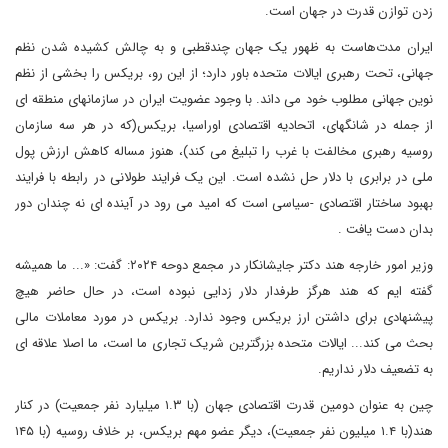
زدن توازن قدرت در جهان است.
ایران مدت‌هاست به ظهور یک جهان چندقطبی و به چالش کشیده شدن نظم
جهانی، تحت رهبری ایالات متحده باور دارد؛ از این رو، بریکس را بخشی از نظم
نوین جهانی مطلوب خود می داند. با وجود عضویت ایران در سازمانهای منطقه ای
از جمله در شانگهای، اتحادیه اقتصادی اوراسیا، بریکس(که در هر سه سازمان
روسیه رهبری مخالفت با غرب را تبلیغ می کند)، هنوز مساله کاهش ارزش پول
ملی در برابری با دلار حل نشده است. این یک فرایند طولانی در رابطه با فرایند
بهبود ساختار اقتصادی -سیاسی است که امید می رود در آینده ای نه چندان دور
بدان دست یافت .
وزیر امور خارجه هند دکتر جایشانکار در مجمع دوحه ۲۰۲۴: گفت: «... ما همیشه
گفته ایم که هند هرگز طرفدار دلار زدایی نبوده است، در حال حاضر هیچ
پیشنهادی برای داشتن ارز بریکس وجود ندارد. بریکس در مورد معاملات مالی
بحث می کند... ایالات متحده بزرگترین شریک تجاری ما است، ما اصلا علاقه ای
به تضعیف دلار نداریم.
چین به عنوان دومین قدرت اقتصادی جهان (با ۱.۳ میلیارد نفر جمعیت) در کنار
هند(با ۱.۴ میلیون نفر جمعیت)، دیگر عضو مهم بریکس، بر خلاف روسیه (با ۱۴۵