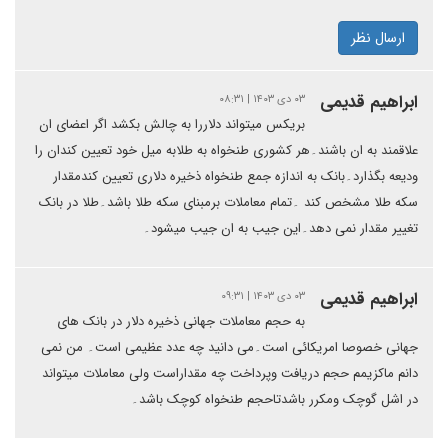
ارسال نظر
ابراهیم قدیمی
۰۳ دی ۱۴۰۳ | ۰۸:۳۱
بریکس میتواند دلاررا به چالش بکشد اگر اعضای ان
علاقمند به ان باشند۔هر کشوری طنخواه به طلابه میل خود تعیین کندان را
ودیعه بگذارد۔بانک به اندازه جمع طنخواه ذخیره دلاری تعیین کندمقدار
سکه طلا مشخص کند ۔تمام معاملات برمبنای سکه طلا باشد۔طلا در بانک
تغییر مقدار نمی دهد۔این جیب به ان جیب میشود۔
ابراهیم قدیمی
۰۳ دی ۱۴۰۳ | ۰۹:۳۱
به حجم معاملات جهانی ذخیره دلار در بانک های
جهانی خصوصا امریکائی است۔می دانید چه عدد عظیمی است۔ من نمی
دانم ماکزیمم حجم دریافت وپرداخت چه مقداراست ولی معاملات میتواند
در اشل گوچک ومکرر باشدتاحجم طنخواه کوچک باشد۔