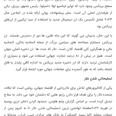
سطح بریکس وجود دارد که لوئیز ایناسیو لولا داسیلوا، رئیس جمهور برزیل، یکی
از طرفداران اصلی آن است. سایر پیشنهادات پولی ارائه شده در اجلاس سال
۲۰۲۳ شامل تأسیس یک ارز دیجیتال جدید یا استفاده از سبد ترکیبی از ارزهای
بریکس بود.
با این حال، بدبینان می گویند که این جاه طلبی ها دور از دسترس هستند. ارز
بریکس مستلزم مصالحه های سیاسی بزرگ، از جمله اتحادیه بانکی، اتحادیه
مالی و همگرایی کلی اقتصاد کلان است. دلار که مدت ها ارز ذخیره اصلی جهان
است، هنوز در بیش از ۸۰ درصد تجارت جهانی استفاده می شود و بسیاری از
کارشناسان تردید دارند که ارز ذخیره جدید بریکس به اندازه کافی پایدار یا قابل
اعتماد باشد که به طور گسترده برای معاملات جهانی مورد اعتماد قرار گیرد.
تسلیحاتی شدن دلار
یکی از کاتالیزورهای تلاش برای دلارزدایی از اقتصاد جهانی، روشی است که ایالات
متحده دلار را برای هدف قرار دادن رژیم هایی که دشمنان خود می داند، به سلاح
تبدیل کرده است. بر اساس گزارش چتم هاوس، مسدود کردن ذخایر ارزی روسیه
در فوریه ۲۰۲۲مطمئنا تهاجمی ترین تسلیحاتی شدن دلار تا به امروز پس از
حملات مشابه (اما بسیار کوچکتر) به بانک های مرکزی لیبی، ایران، ونزوئلا و