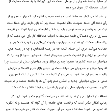
در سطح جامعه هم یکی از عواملی است که این گروه‌ها را به سمت حمایت از
احزاب محافظه کار سوق می دهد.
در آخر اما می توان به حفظ امنیت و نظم عمومی اشاره کرد که برای بسیاری از
رأی‌ دهندگان طبقه متوسط حائز اهمیت است چرا که باور دارند برای حفظ ثبات
اجتماعی و رفاه در جامعه، قوانین باید به شکل شایسته ای اجرا شوند. در نتیجه،
بسیاری از رأی دهندگان طبقه متوسط به احزاب محافظه کار رای می دهند که از
برنامه‌های سخت گیرانه در برابر جرایم، مهاجرت غیرقانونی و تهدیدات خارجی
حمایت می‌کند. برای این طبقه، ثبات چه در زمینه اقتصادی و چه در زمینه های
اجتماعی و ارزشی از اهمیت خاصی برخوردار است. همچنین، نباید از یاد برد که
مهاجران در همه کشورها معمولا چندان موافق ورود مهاجران بیش تر نیستند چرا
که ورود بیش تر خارجیان می تواند باعث بی ثباتی بازار کار و اقتصاد و افزایش
رقابت، به زعم آن ها، شود. بعضی دیگر کلیشه ها مانند ترس از ارائه تصویری
منفی از سوی مهاجران جدید یا امکان عدم وفق آن ها با جامعه مقصد و در نتیجه
تاثیر بر وضعیت مهاجران فعلی در این رابطه نیز می تواند نقش داشته باشد.
انعطاف در تحلیل می تواند به انعطاف در سیاست گذاری منجر شود. این کار
زمانی امکان پذیر است که واقعیت های جامعه را آن گونه که هستند و نه آنگونه
که تصور می شوند مشاهده کنیم. در آن صورت است که قادر خواهیم بود تا سیر