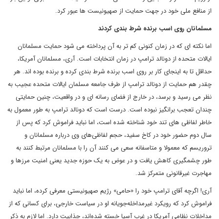
از منافع ملی خود در جهت حمایت از صهیونیست ها عبور کرد.
مسلمانان روی اسب برنده شرط بندی کردند
اما نکته ای که در زمان کنونی کم تر به آن پرداخته می شود حمایت مسلمانان
ایالات متحده از دونالد ترامپ در زمان انتخابات است. آری، مسلمانان آمریکا،
حداقل تا به اینجای کار بر روی اسب برنده شرط بندی کرده و برنده بوده اند. هر
چقدر هم حمایت از دونالد ترامپ از طرف جامعه مسلمان ایالات متحده عجیب به
نظر می رسید و برسد، در خارج از فضای رسانه ای و در واقعیت، چنین حمایتی
چندان تعجب برانگیز نبوده است. درست است که دونالد ترامپ به‌ طور معمول به‌
خاطر لفاظی‌ های تند خود شناخته شده است، اما نباید فراموش کرد که پس از
سال دوم حضور خود در کاخ سفید، حجم لفاظی‌های وی درباره مسلمانان و
تروریسم که معمولا و متاسفانه سعی می کنند آن را با مسلمانان مرتبط کنند به‌
طور چشمگیری کاهش یافت و در عوض به یک حوزه جدید یعنی امنیت مرزها و
مهاجرت غیرقانونی متمرکز شد.
آری! اگرچه آقای ترامپ خود را «حامی» رژیم صهیونیستی معرفی کرده، اما نباید
فراموش کرد که رویکرد غیرمداخله‌جویانه او در سیاست خارجی، برای کسانی که از
مداخلات نظامی آمریکا در غرب آسیا خسته شده‌اند، جذابیت دارد. اما لازم به ذکر