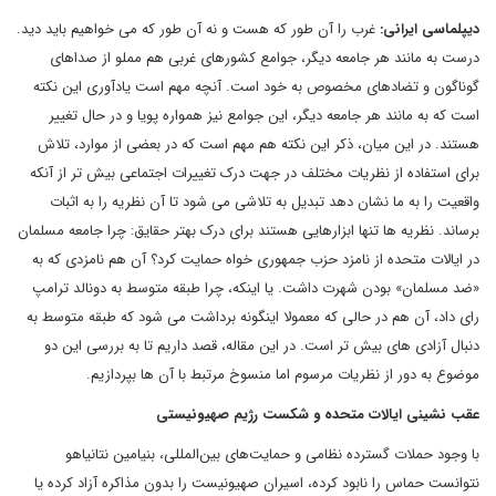
دیپلماسی ایرانی:
غرب را آن طور که هست و نه آن طور که می خواهیم باید دید.
درست به مانند هر جامعه دیگر، جوامع کشورهای غربی هم مملو از صداهای
گوناگون و تضادهای مخصوص به خود است. آنچه مهم است یادآوری این نکته
است که به مانند هر جامعه دیگر، این جوامع نیز همواره پویا و در حال تغییر
هستند. در این میان، ذکر این نکته هم مهم است که در بعضی از موارد، تلاش
برای استفاده از نظریات مختلف در جهت درک تغییرات اجتماعی بیش تر از آنکه
واقعیت را به ما نشان دهد تبدیل به تلاشی می شود تا آن نظریه را به اثبات
برساند. نظریه ها تنها ابزارهایی هستند برای درک بهتر حقایق: چرا جامعه مسلمان
در ایالات متحده از نامزد حزب جمهوری خواه حمایت کرد؟ آن هم نامزدی که به
«ضد مسلمان» بودن شهرت داشت. یا اینکه، چرا طبقه متوسط به دونالد ترامپ
رای داد، آن هم در حالی که معمولا اینگونه برداشت می شود که طبقه متوسط به
دنبال آزادی های بیش تر است. در این مقاله، قصد داریم تا به بررسی این دو
موضوع به دور از نظریات مرسوم اما منسوخ مرتبط با آن ها بپردازیم.
عقب نشینی ایالات متحده و شکست رژیم صهیونیستی
با وجود حملات گسترده نظامی و حمایت‌های بین‌المللی، بنیامین نتانیاهو
نتوانست حماس را نابود کرده، اسیران صهیونیست را بدون مذاکره آزاد کرده یا