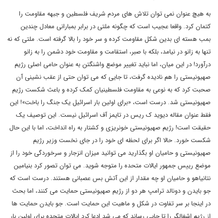
به هیچ عنوان نمی توان تلاش های مردم شریف فلسطین و جبهه مقاومت را
کتمان کرد. واقعا عجیب است که چگونه ملتی در برابر بمبارانی معادل چندین
بمب هسته ای بدین شکل مقاومت کرده و سر خود را بالا گرفته است. ملتی که نه
تنها به زانو در نیامد، بلکه با صبر، استقامت و مقاومت خود دشمن را به زانو
درآورد! در این میان، اما نباید تغییر موضع واشنگتن به عنوان حامی اصلی رژیم
صهیونیستی را هم نادیده گرفت، تا جایی که می توان حتی از عقب نشینی آن
صحبت کرد که به نوعی به مقاومت فلسطینیان کمک کرده و باعث شکست رژیم
صهیونیستی شد. درست است، «برای اولین بار اسرائیل یک جنگ را باخت»! این
فقط عنوان مقاله دیوید ک ریس در تایمز آف اسرائیل نیست. این توصیف یک
حقیقت است! رژیم صهیونیستی خونریزی و کشتار به راه انداخت، اما با این حال
شکست خورد. حالا اگر برای لحظه ای خود را در جای نخست وزیر رژیم
صهیونیستی و حامیان او بگذارید می توانید میزان انزجار و سرخوردگی خود را از
موضع رییس جمهور ایالات متحده را متوجه شوید. می توان تصور کرد بنیامین
نتانیاهو و حامیان او چه مقدار از این آتش بس عصبانی هستند. درست است که
جو بایدن و دونالد ترامپ هر دو از رژیم صهیونیستی حمایت می کنند، اما بحث
در اینجا بر سر تفاوت در شکل و ماهیت این حمایت است. جو بایدن حمایت ها
از رژیم اشغالگر را تا جایی رساند که می شد ادعا کرد ایالات متحده برای اولین بار