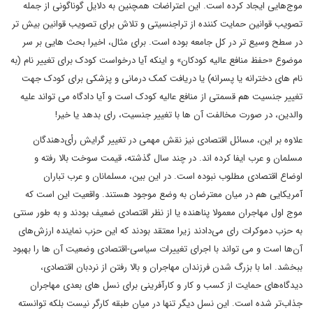
موج‌هایی ایجاد کرده است. این اعتراضات همچنین به دلایل گوناگونی از جمله
تصویب قوانین حمایت کننده از تراجنسیتی و تلاش برای تصویب قوانین بیش تر
در سطح وسیع تر در کل جامعه بوده است. برای مثال، اخیرا بحث هایی بر سر
موضوع «حفظ منافع عالیه کودکان» و اینکه آیا درخواست کودک برای تغییر نام (به
نام های دخترانه یا پسرانه) یا دریافت کمک درمانی و پزشکی برای کودک جهت
تغییر جنسیت هم قسمتی از منافع عالیه کودک است و آیا دادگاه می تواند علیه
والدین، در صورت مخالفت آن ها با تغییر جنسیت، رای بدهد یا خیر!
علاوه بر این، مسائل اقتصادی نیز نقش مهمی در تغییر گرایش رأی‌دهندگان
مسلمان و عرب ایفا کرده اند. در چند سال گذشته، قیمت سوخت بالا رفته و
اوضاع اقتصادی مطلوب نبوده است. در این بین، مسلمانان و عرب تباران
آمریکایی هم در میان معترضان به وضع موجود هستند. واقعیت این است که
موج اول مهاجران معمولا پناهنده یا از نظر اقتصادی ضعیف بودند و به طور سنتی
به حزب دموکرات رای می‌دادند زیرا معتقد بودند که این حزب نماینده ارزش‌های
آن‌ها است و می تواند با اجرای تغییرات سیاسی-اقتصادی وضعیت آن ها را بهبود
ببخشد. اما با بزرگ شدن فرزندان مهاجران و بالا رفتن از نردبان اقتصادی،
دیدگاه‌های حمایت از کسب و کار و کارآفرینی برای نسل های بعدی مهاجران
جذاب‌تر شده است. این نسل دیگر تنها در میان طبقه کارگر نیست بلکه توانسته