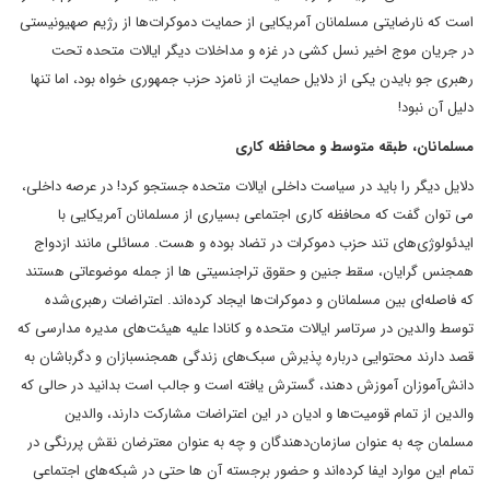
است که نارضایتی مسلمانان آمریکایی از حمایت دموکرات‌ها از رژیم صهیونیستی
در جریان موج اخیر نسل کشی در غزه و مداخلات دیگر ایالات متحده تحت
رهبری جو بایدن یکی از دلایل حمایت از نامزد حزب جمهوری خواه بود، اما تنها
دلیل آن نبود!
مسلمانان، طبقه متوسط و محافظه کاری
دلایل دیگر را باید در سیاست داخلی ایالات متحده جستجو کرد! در عرصه داخلی،
می توان گفت که محافظه‌ کاری اجتماعی بسیاری از مسلمانان آمریکایی با
ایدئولوژی‌های تند حزب دموکرات در تضاد بوده و هست. مسائلی مانند ازدواج
همجنس‌ گرایان، سقط جنین و حقوق تراجنسیتی ها از جمله موضوعاتی هستند
که فاصله‌ای بین مسلمانان و دموکرات‌ها ایجاد کرده‌اند. اعتراضات رهبری‌شده
توسط والدین در سرتاسر ایالات متحده و کانادا علیه هیئت‌های مدیره مدارسی که
قصد دارند محتوایی درباره پذیرش سبک‌های زندگی همجنسبازان و دگرباشان به
دانش‌آموزان آموزش دهند، گسترش یافته است و جالب است بدانید در حالی که
والدین از تمام قومیت‌ها و ادیان در این اعتراضات مشارکت دارند، والدین
مسلمان چه به عنوان سازمان‌دهندگان و چه به عنوان معترضان نقش پررنگی در
تمام این موارد ایفا کرده‌اند و حضور برجسته آن ها حتی در شبکه‌های اجتماعی