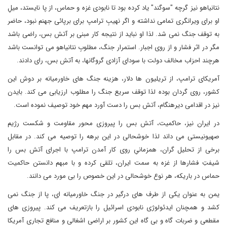
نتانیاهو نیز گرچه "سوگند" یاد کرده بود تا نابودی غزه و حماس، از پا نایستد، میلِ
او برای ویرانگری تمامی نداشته و اگر نهیبِ ترامپ برای برپائی جهنم نبود، حاضر
به توقف جنگ نمی شد. لذا او نباید از نتیجه کار مبنی بر آتش بس، راضی باشد
مگر در اثر فشار و از روی اجبار. استمرار جنگ، مطلوبِ نتانیاهو می توانست باشد
هرچند احزاب مخالف دولت با سودای آزادی گروگانها، به آتش بس، رای دادند.
آمریکای ترامپ، از تریلیون ها دلار، هزینه جنگ های خاورمیانه بر دوش این
کشور، روی گردان بوده لذا توقف سریع جنگ را مطلوب ارزیابی می کند. بایدن
نیز در اقدامی دیرهنگام، آتش بس را دست آورد مهم خود توصیف نموده است.
در ایران نیز، حاکمیت، آتش بس را پیروزی محور مقاومت و شکست رژیم
صهیونیستی می داند لذا خوشحالی در این برهه را توصیه می کند. در مقابل
برخی از تحلیل گران، همزمانیِ روی کار آمدن ترامپ با اجرای آتش بس را
شیفتِ فشارها از غزه به سمت ایران، تلقی کرده و با مبهم دانستن حاکمیت
حماس در باریکه، هر نوع خوشحالی در این خصوص را بی مورد می دانند.
یمن به عنوان یکی از طرف های درگیر در جنگ خاورمیانه ای، پا از جنگ نمی
کشد و همچنان ایدئولوژی نابودی اسرائیل را بازتعریف می کند. پیروزی های
مقطعی و ضربات گاه و بی گاه این کشور بر اراضی اشغالی و منافع تجاری آمریکا