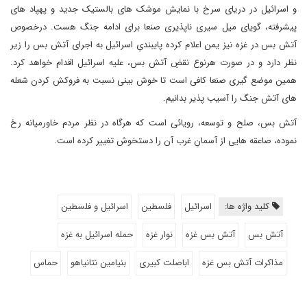
و اسرائیل در دریای سرخ با نمایش موشک های بالستیک جدید و پهپاد های
پیشرفته، گویای میل سیری ناپذیری صنعا برای ادامه جنگ هست. درخصوص
آتش بس در غزه نیز یمن اعلام کرده پایبندیِ اسرائیل به اجرای آتش بس را زیر
نظر دارد و در صورت هرنوع نقضِ آتش بس، علیه اسرائیل اقدام خواهد کرد.
همین موضع گیری صنعا کافی است تا خوش بینی نسبت به فروکش کردن شعله
های آتش جنگ را آسیب پذیر بدانیم.
آتش بس، صلح و توسعه، رویائی است که هرگاه در نظر مردم خاورمیانه رخ
نموده، صاعقه هایی از آسمانِ غرب آن را دستخوش تغییر کرده است.
کلید واژه ها:
اسرائیل
فلسطین
اسرائیل و فلسطین
آتش بس
آتش بس غزه
نوار غزه
حمله اسرائیل به غزه
مذاکرات آتش بس غزه
اباصلت کبیری
بنیامین نتانیاهو
حماس