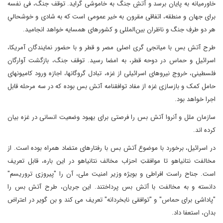
خاورمیانه به پایان برسد و آتشِ جنگ به خاموشی گراید. توقف جنگ، فی نفسه
برای جهان و منطقه، اتفاقی مقرون به خیر عمومی است که به شادی و خوشحالیِ
هر دو طرفِ جنگ و ناظران بین‌المللی و کشورهای همسایه خواهد انجامید.
طرح آتش بس با میانجی گری اصلی مصر و قطر و با حضور نمایندگان آمریکا،
اسرائیل و حماس در دوحه قطر، به امضا رسید. توقف جنگ، بازگشت آوارگان
فلسطینی، خروج نیروهای اسرائیلی از غزه، تبادل گروگانها، اجازه ورود کامیونهای
حامل کمک و بازسازی غزه از مفاد توافقنامه آتش بس بوده که در سه مرحله قابل
اجرا خواهد بود.
سازمان ملل و آنروا آتش بس را فرصتی برای بهبود وضعیت انسانی در غزه بیان
کرده اند.
در اسرائیل، برخورد با موضوع آتش بس با رفتارهای متضاد همراه بوده است. از
مخالفت نتانیاهو تا موافقتِ احزاب مخالف نتانیاهو در این باره، قابل تعریف
است. جناح راست افراطی و بویژه وزیر امنیت ملی، آن را "پیروزی تروریسم"
دانسته و به مخالفت با آتش بس پرداختند. این جریان، طرح آتش بس را
"پاداشی برای حماس" و "توافقی نابخردانه" تعریف می کند و بن گویر در اعتراض
بدان، استعفا داد.