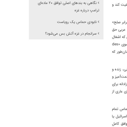
نگاهی به بندهای اصلی توافق ۲۰ ماده‌ای
قیت کند و
ترامپ درباره غزه
نابودی حماس یک رویاست
مه «زمین در برابر صلح»
ای عربی حق
سرانجام در غزه آتش بس می‌شود؟
 که اشغال
کرده است، عقب‌نشینی کند. با این حال، در حالی که نسخه انگلیسی خواستار عقب‌نشینی «از سرزمین‌های اشغالی در درگیری اخیر» بود، نسخه فرانسوی «des
ان‌طور که
‌های اسرائیلی، زنده و
سالمت‌آمیز و
دانه برای
ی عاری از
حماس تمام
رائیل یا
وافق کامل