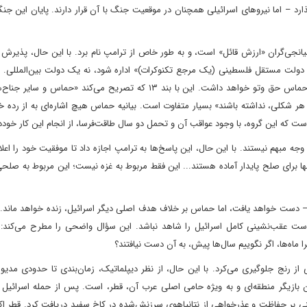
ارد – اما نیروهای اسرائیلی همچنان در موقعیت جنگ با آن قرار دارند. پایان این جنگ،
انجی‌گران «ارزش قائل» است، و به طور خاص از ترامپ نام برد. با این حال، پذیرش 
دولت مستقل فلسطینی (یک مرجع تکنوکرات)» اداره شود، نه یک دولت بین‌المللی. ای
چارچوب «موضع یکپارچه فلسطینی» خواهد بود، به این معنی که حماس حق وتو خواهد داشت. این با بند ۱۳ که تصریح می‌کند 
ر شکلی، نداشته باشند» بسیار متفاوت است. بیانیه حماس هیچ اشاره‌ای به از رده 
ست که این گروه، با وجود عواقب آن و تحمل دو سال طاقت‌فرسا، از انجام این کار خودد
مبهم نیستند. با این حال، این پاسخ‌ها به ترامپ اجازه داد تا موفقیت خود را اعلام
ها برای صلح پایدار آماده هستند... این فقط مربوط به غزه نیست؛ این مربوط به صل
– دست خواهد یافت، اما حماس بر خلاف هدف اصلی دیگر اسرائیل، زنده خواهد ماند.
عقب‌نشینی کامل اسرائیل را شاهد نباشد. این سؤال واضحی را مطرح می‌کند: ا
ماه‌ها، اگر نگوییم سال‌ها پیش، به آن دست نیافتند؟
از رنج جلوگیری می‌کرد. با این حال، از نظر دیپلماتیک، زمان‌بندی تا حدودی مدیو
ازیگر منطقه‌ای و به ویژه حامی اصلی عرب آن، قطر، است. پس از حمله اسرائیل ب
نی بر حفاظت و عذرخواهی از نتانیاهوی سرزنش‌شده در کاخ سفید دریافت کرد. قطر اک