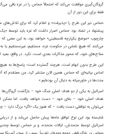
گروگان‌گیری موافقت می‌کند که احتمالاً حماس را در غزه باقی می‌گذ
فقط برای این دور از آن.
حماس نیز این طرح را «پذیرفت» و اعلام کرد که برای تلاش‌های می
پیشنهاد در تضاد بود: حماس اصرار داشت که غزه باید توسط «یک 
می‌کنند که هیچ نقشی در حکومت غزه، مستقیم، غیرمستقیم یا به ه
سلاح‌های خود، که محور مذاکرات بعدی است، نکرد. در واقع، بعید ا
این طرح بدون ابهام است، هرچند گسترده است؛ پاسخ‌ها به هیچ وجه 
اساس بیانیه‌ای که حماس همین الان منتشر کرد، من معتقدم که آن
مدت‌ها در خاورمیانه به دنبال آن بوده‌ایم.»
اسرائیل به یکی از دو هدف اصلی جنگ خود – بازگشت گروگان‌ها 
هدف اصلی خود – بقای خود – دست خواهد یافت، اما ممکن است 
می‌توان به توافقی دست یافت – که هنوز یک «اگر» بزرگ دارد – چرا 
شایسته بود این نوع توافق ماه‌ها پیش حاصل می‌شد و از دریایی 
اسرائیل توسط متحدش، ایالات متحده، و بر حماس توسط چندین ب
حماس در خاک قطر، دوحه وعده‌ای تقریباً رسمی از سوی آمریکا مب