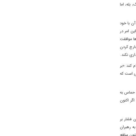
 بله، اما
آن با خود
ن امر در
«حماس و سایر جناح‌ها موافقت
خارج کردن
اری نکند.
 کند: «بر
حی است که
 حماس به
گر اکنون
ن فشار بر
ه رهبران
نون منافع