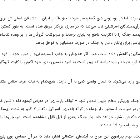
ده، اما در رویارویی‌های گسترده‌تر خود با حزب‌الله و ایران – دشمنان اصلی‌اش برای
رأی‌دهندگان اسرائیلی ادعا می‌کند که در مبارزه بزرگتر موفق شده است. به طور گسترده‌
 جنگ را با اکثریت قاطع به پایان برساند و سرنوشت گروگان‌ها را بر وعده نتانیاه
یاسی برای پایان دادن به جنگ در صورت دستیابی به توافق بدهد.
مگیری کاهش داده است، حتی اگر همچنان به جذب گسترده نیرو از میان جوانان غزه اد
ین نتیجه رسیده باشد که بهتر است به امید تضمین بقای خود اکنون با کارت گروگان
وارد می‌شوند که ایمان واقعی کمی به آن دارند. هیچ‌کدام به نیات طرف مقابل اعتقاد
جنگ چریکی سطح پایین تبدیل شود – توقف بازسازی، در معرض تهدید نگه داشتن غیر
و اجازه دادن به حماس برای ادامه معرفی خود به عنوان نیروی مرکزی در سیاست فلسطین، از جمله در کرانه باخ
 واکنش نشان خواهد داد. بذر جنگ بعدی از قبل قابل مشاهده است. میانجی‌ها باید 
 به راه خود ادامه دهند.
. ابهام پیرامون این طرح به آینده‌ای احتمالی اشاره دارد که در آن حماس روی پای