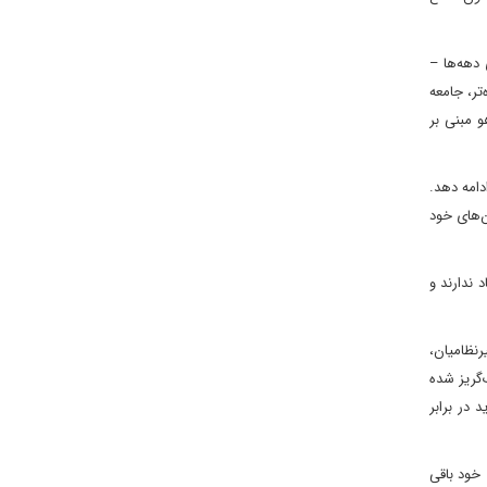
 دهه‌ها –
تر، جامعه
و مبنی بر
امه دهد.
‌های خود
 ندارند و
نظامیان،
تری. اسرائیل، که از ۷ اکتبر به شدت ریسک‌گریز شده
در برابر
 خود باقی