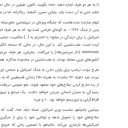
تا به هر دو طرف اجازه دهند «بله» بگویند، اکنون طرفین در حال تد
شاید حتی به آن دست یابد: پایانی نسبی، آشفته، ریاکارانه، اما در
پس از جنگ ۱۹۶۷ – به گونه‌ای طراحی شده بود که به 
اسرائیل را برای «زندگی در صلح» با «احترام به [...] حاکمیت، تم
territoires» («از سرزمین‌ها») را می‌گفت. بنابراین، هر
کشورهای عربی معتقد بودند، یا عقب‌نشینی در محدوده مذاکره، هما
مرده، باید «ظرف ۷۲ ساعت» به ه
از رده خارج کردن سلاح‌های خود متعهد شوند، عفو عمومی دریافت خواه
رسیدگی به بحران انسانی جریان خواهد داشت. یک مرجع و نیروی امنی
افراط‌گرایی و تروریسم خواهد بود...» و غیره.
بنیامین نتانیاهو، نخست وزیر اسرائیل، استاد «بله، اما»، گفت که ا
سلاح‌های خود را تحویل ندهد و توانایی خود را برای از سرگیر
اسرائیلی‌ها بازسازی می‌کند. نتانیاهو با تضمین زبانی که خروج