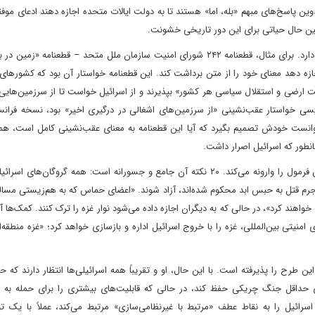
وین پاسخ‌های مبهم «بله، اما» هستند تا به دولت ایالات متحده اجازه دهند ادعای موف
 عین حال حیاتی برای این دور تاریخی خشونت.
ابهام سازنده مدت‌هاست که جایگاه ویژه‌ای در دیپلماسی خاورمیانه دارد. برای مثال، قطعنامه ۲۴۲ شورای امنیت سازمان ملل متحد – قطعنا
هر طرف اجازه دهد معنای خود را از متن برداشت کند. این قطعنامه خواستار آن بود که کشوره
امیت ارضی و استقلال سیاسی هر کشور» بپذیرند و از اسرائیل خواست تا از سرزمین‌هایی
 طرف می‌توانست خودش تصمیم بگیرد که آیا این قطعنامه به معنای عقب‌نشینی کامل است، هم
نطور که اسرائیل اصرار داشت.
طرح دولت ترامپ برای پایان دادن به جنگ اسرائیل و حماس این فرمول را وارونه می‌کند. ۲۰ نکته آن جامع و جسورانه است: همه گروگان
مراه ۲۵۰ زندانی فلسطینی که به جرم قتل به حبس ابد محکوم شده‌اند، آزاد شوند. «اعضای حماس که به هم‌زیستی م
ند کرد»، در حالی که به دیگران اجازه داده می‌شود نوار غزه را ترک کنند. کمک‌ها آزا
تی بین‌المللی، غزه را با خروج اسرائیل اداره و بازسازی خواهد کرد؛ «غزه منطقه‌ا
ین طرح را پذیرفته است. با این حال، او و تقریباً همه اسرائیلی‌ها انتظار دارند که 
ی حداقل جنگ چریکی حفظ کند، در حالی که قابلیت‌های بیشتری را برای حمله به اس
 اسرائیل را به نقاط عطف «مرتبط با غیرنظامی‌سازی» مرتبط می‌کند، عملاً با یک ت