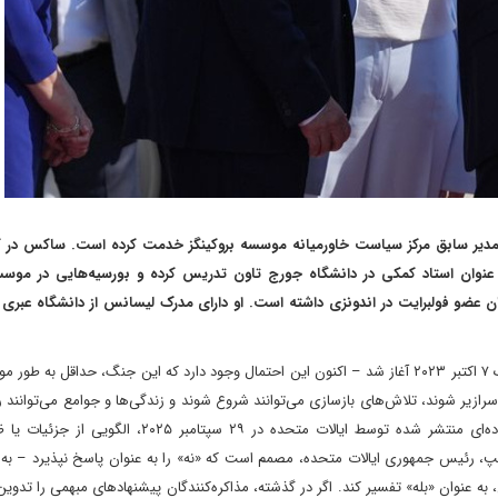
مدیر سابق مرکز سیاست خاورمیانه موسسه بروکینگز خدمت کرده است. ساکس در ک
به عنوان استاد کمکی در دانشگاه جورج تاون تدریس کرده و بورسیه‌هایی در موس
وان عضو فولبرایت در اندونزی داشته است. او دارای مدرک لیسانس از دانشگاه عبری 
پس از دو سال وحشتناک – که از صبح وحشتناک ۷ اکتبر ۲۰۲۳ آغاز شد – اکنون این احتمال وجود دارد که این جنگ، حداقل به 
زه سرازیر شوند، تلاش‌های بازسازی می‌توانند شروع شوند و زندگی‌ها و جوامع می‌توانند رو
روند. این احتمالات وجود دارد نه به این دلیل که پیشنهاد ۲۰ ماده‌ای منتشر شده توسط ایالات متحده در ۲۹ س
امپ، رئیس جمهوری ایالات متحده، مصمم است که «نه» را به عنوان پاسخ نپذیرد – به
به عنوان «بله» تفسیر کند. اگر در گذشته، مذاکره‌کنندگان پیشنهادهای مبهمی را تدوین