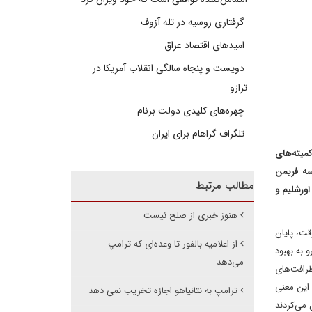
گرفتاری روسیه در تله آزوف
امیدهای اقتصاد عراق
دویست و پنجاه سالگی انقلاب آمریکا در
ترازو
چهره‌های کلیدی دولت برنام
تلگراف گراهام برای ایران
میته‌های
سه فریمن
مطالب مرتبط
اورشلیم و
هنوز خبری از صلح نیست
طور موقت، پایان
از اعلامیه بالفور تا وعده‌ای که ترامپ
 به بهبود
می‌دهد
پتامبر ۲۰۲۵، الگویی از جزئیات یا ظرافت‌های
 این معنی
ترامپ به نتانیاهو اجازه تخریب نمی دهد
 می‌کردند