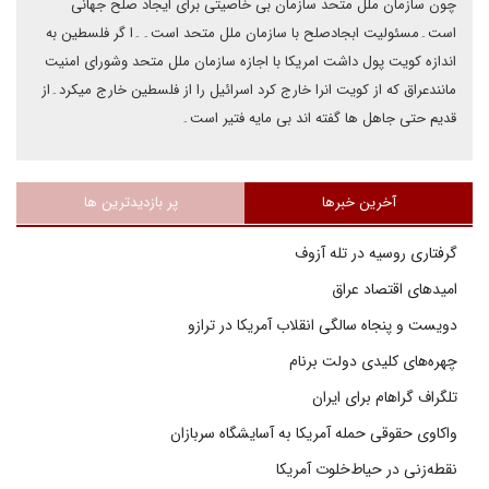
چون سازمان ملل متحد سازمان بی خاصیتی برای ایجاد صلح جهانی
است۔مسئولیت ابجادصلح با سازمان ملل متحد است۔۔ا گر فلسطین به
اندازه کویت پول داشت امریکا با اجازه سازمان ملل متحد وشورای امنیت
مانندعراق که از کویت انرا خارج کرد اسرائیل را از فلسطین خارج میکرد۔از
قدیم حتی جاهل ها گفته اند بی مایه فتیر است۔
آخرین خبرها
پر بازدیدترین ها
گرفتاری روسیه در تله آزوف
امیدهای اقتصاد عراق
دویست و پنجاه سالگی انقلاب آمریکا در ترازو
چهره‌های کلیدی دولت برنام
تلگراف گراهام برای ایران
واکاوی حقوقی حمله آمریکا به آسایشگاه سربازان
نقطه‌زنی در حیاط‌خلوت آمریکا