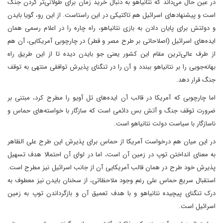
در عین حال می‌داند که نتانیاهو به دنبال خرید زمان برای طولانی‌تر کردن جنگ
است و پیشنهادهای اسرائیل هم تاکتیکی در این راستاست. از این رو، گویا بایدن
و دولتش برای پایان دادن به بازی نتانیاهو، راه چاره را در اعلام رسمی همان
ایده‌های اسرائیل (اصلاحاتی بر طرح مصر و قطر) در چارچوبی آمریکایی، آن هم
از طرف عالی‌ترین مقام این کشور یعنی جو بایدن دیده تا از این طریق راه
بهانه‌‎جویی را بر نتانیاهو ببندد و آن‌ را در تنگنای پذیرش توافقی منتهی به توقف
جنگ قرار دهد.
اما چارچوبی که آمریکا در قالب آن ایده‌های تل آویو را مطرح کرد، مبتنی بر
ضرورت توقف جنگ و آتش بس دائمی است که سازگار با خواسته‌های حماس و
ناسازگار با سیاست دولت نتانیاهو است.
در این میان هم درخواست آمریکا از حماس برای پذیرش این طرح علی الظاهر
به معنای انداختن توپ در زمین آن است، اما در لوای آن احتمالا هدف تسهیل
پذیرش خود طرح در همان قالب آمریکایی آن از جانب اسرائیل نیز مطرح است.
استقبال سریع حماس علی رغم وجود ملاحظاتی، از سخنان بایدن نیز معطوف به
درک تنگنای پیچیده‌ نتانیاهو و با هدف تعمیق آن و بازگرداندن توپ به زمین
اسرائیل است.