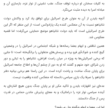
به کلیات سخنان او درباره توقف جنگ، عقب نشینی از نوار غزه، بازسازی آن و
مبادله اسرا به دیده مثبت می‌نگرد.
آنچه بایدن از آن به عنوان طرح اسرائیل برای توافق یاد کرد و واکنش دولت
نتانیاهو نسبت به آن منعکس کننده یک پارادوکس است؛ از این منظر که اگر این
طرح اسرائیلی است که باید دولت نتانیاهو موضع حمایتی می‌گرفت؛ اما قضیه
معکوس شد.
همین تناقض و ابهام بعضا رسانه‌ها و شبکه اجتماعی در اسرائیل را در وضعیتی
گیج کننده و شوک‌آور فرو برده و پرسش‌های متفاوتی را برانگیخته است؛ تا جایی
که برخی اسرائیلی‌ها به ویژه در میان راست افراطی، نتانیاهو را به تبانی و دور
زدن شرکای خود متهم و گفتند که او به دور از چشم آن‌ها و اطلاع جامعه اسرائیل
برای پایان جنگ ساخت و پاخت کرده است. در این راستا هم برخی بیانیه دفتر
نتانیاهو را صرفا یک بازی سیاسی دانسته که منعکس کننده واقعیت نیست.
عده‌ای نیز اظهارات بایدن و تاکید مکرر او بر پایان جنگ بدون هیچ اشاره‌ای به
آینده سیاسی نوار غزه را دراماتیک و به معنای پذیرش ماندن حماس در قدرت
پس از جنگ دانستند.
اما این معما و ابهام چگونه حل می‌شود؟