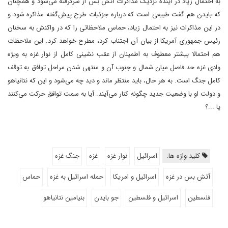
به احتمال زیاد در آینده نزدیک مذاکرات آتش بس از سرگرفته می‌شود و همچنان
که بایدن هم گفت طبیعی است که درباره جزئیات طرح پیش‌گفته مذاکره شود و
در این مذاکرات نیز به احتمال زیاد، حماس ملاحظاتی را که در واکنش به سخنان
رئیس جمهوری آمریکا از بیان آن اجتناب کرد، مطرح خواهد کرد. این ملاحظات
هم احتمالا بیشتر معطوف به اطمینان از عقب نشینی کامل از نوار غزه به ویژه
وادی غزه حد فاصل میان شمال و جنوب آن و منتهی شدن مراحل توافق به توقف
کامل جنگ است. به هر حال، باید منتظر ماند و دید چه می‌شود و این که نتانیاهو
و دولت او با وضعیت جدید چگونه کنار می‌آیند. آیا به سمت توافق حرکت می‌کنند
یا ...؟
کلید واژه ها:
اسرائیل
نوار غزه
غزه
جنگ غزه
آتش بس در غزه
اسرائیل و امریکا
حمله اسرائیل به غزه
حماس
فلسطین
اسرائیل و فلسطین
جو بایدن
بنیامین نتانیاهو