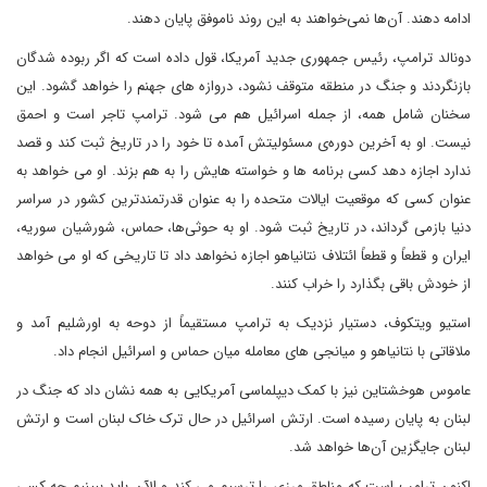
ادامه دهند. آن‌ها نمی‌خواهند به این روند ناموفق پایان دهند.
دونالد ترامپ، رئیس جمهوری جدید آمریکا، قول داده است که اگر ربوده شدگان
بازنگردند و جنگ در منطقه متوقف نشود، دروازه های جهنم را خواهد گشود. این
سخنان شامل همه، از جمله اسرائیل هم می شود. ترامپ تاجر است و احمق
نیست. او به آخرین دوره‌ی مسئولیتش آمده تا خود را در تاریخ ثبت کند و قصد
ندارد اجازه دهد کسی برنامه ها و خواسته هایش را به هم بزند. او می خواهد به
عنوان کسی که موقعیت ایالات متحده را به عنوان قدرتمندترین کشور در سراسر
دنیا بازمی گرداند، در تاریخ ثبت شود. او به حوثی‌ها، حماس، شورشیان سوریه،
ایران و قطعاً و قطعاً ائتلاف نتانیاهو اجازه نخواهد داد تا تاریخی که او می خواهد
از خودش باقی بگذارد را خراب کنند.
استیو ویتکوف، دستیار نزدیک به ترامپ مستقیماً از دوحه به اورشلیم آمد و
ملاقاتی با نتانیاهو و میانجی های معامله میان حماس و اسرائیل انجام داد.
عاموس هوخشتاین نیز با کمک دیپلماسی آمریکایی به همه نشان داد که جنگ در
لبنان به پایان رسیده است. ارتش اسرائیل در حال ترک خاک لبنان است و ارتش
لبنان جایگزین آن‌ها خواهد شد.
اکنون ترامپ است که مناطق مرزی را ترسیم می کند و الآن باید ببینیم چه کسی