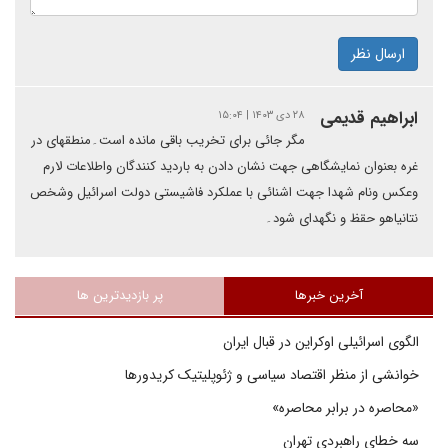
ارسال نظر
ابراهیم قدیمی
۲۸ دی ۱۴۰۳ | ۱۵:۰۴
مگر جائی برای تخریب باقی مانده است۔منطقهای در
غره بعنوان نمایشگاهی جهت نشان دادن به باردید کنندگان واطلاعات لارم
وعکس ونام شهدا جهت اشنائی با عملکرد فاشیستی دولت اسرائیل وشخص
نتانیاهو حقظ و نگهدای شود۔
آخرین خبرها
پر بازدیدترین ها
الگوی اسرائیلی اوکراین در قبال ایران
خوانشی از منظر اقتصاد سیاسی و ژئوپلیتیک کریدورها
«محاصره در برابر محاصره»
سه خطای راهبردی تهران