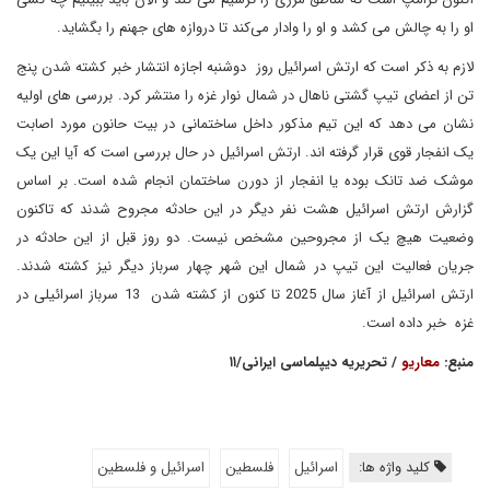
او را به چالش می کشد و او را وادار می‌کند تا دروازه های جهنم را بگشاید.
لازم به ذکر است که ارتش اسرائیل روز دوشنبه اجازه انتشار خبر کشته شدن پنج
تن از اعضای تیپ گشتی ناهال در شمال نوار غزه را منتشر کرد. بررسی های اولیه
نشان می دهد که این تیم مذکور داخل ساختمانی در بیت حانون مورد اصابت
یک انفجار قوی قرار گرفته اند. ارتش اسرائیل در حال بررسی است که آیا این یک
موشک ضد تانک بوده یا انفجار از دورن ساختمان انجام شده است. بر اساس
گزارش ارتش اسرائیل هشت نفر دیگر در این حادثه مجروح شدند که تاکنون
وضعیت هیچ یک از مجروحین مشخص نیست. دو روز قبل از این حادثه در
جریان فعالیت این تیپ در شمال این شهر چهار سرباز دیگر نیز کشته شدند.
ارتش اسرائیل از آغاز سال 2025 تا کنون از کشته شدن 13 سرباز اسرائیلی در
غزه خبر داده است.
منبع:
معاریو
/ تحریریه دیپلماسی ایرانی/۱۱
کلید واژه ها:
اسرائیل
فلسطین
اسرائیل و فلسطین