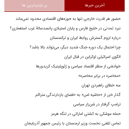
آخرین خبرها
پر بازدیدترین ها
حضور هر قدرت خارجی تنها به حوزه‌های اقتصادی محدود نمی‌ماند
نبرد تمدنی در خلیج فارس و پایان استیلای پانصدسالۀ غرب استعماری؟
درباره لزوم گسترش روابط ایران و ترکمنستان
چرا احتمال یک دوره جنگ شدید دیگر، می‌تواند بالا باشد؟
الگوی اسرائیلی اوکراین در قبال ایران
خوانشی از منظر اقتصاد سیاسی و ژئوپلیتیک کریدورها
«محاصره در برابر محاصره»
سه خطای راهبردی تهران
گذار خزر از «حاشیه امن» به «فضای بازدارندگی متراکم
ترامپ گرفتار در شن‌زار سیاسی
حمله موشکی به کشتی اماراتی در تنگه هرمز
تماس تلفنی نخست وزیر ارمنستان با رئیس جمهور آذربایجان