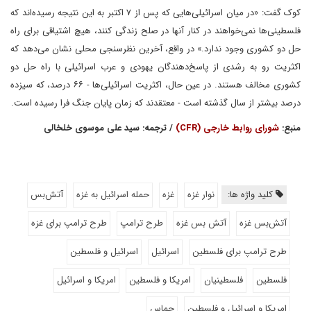
کوک گفت: «در میان اسرائیلی‌هایی که پس از ۷ اکتبر به این نتیجه رسیده‌اند که
فلسطینی‌ها نمی‌خواهند در کنار آنها در صلح زندگی کنند، هیچ اشتیاقی برای راه
حل دو کشوری وجود ندارد.» در واقع، آخرین نظرسنجی محلی نشان می‌دهد که
اکثریت رو به رشدی از پاسخ‌دهندگان یهودی و عرب اسرائیلی با راه حل دو
کشوری مخالف هستند. در عین حال، اکثریت اسرائیلی‌ها - ۶۶ درصد، که سیزده
درصد بیشتر از سال گذشته است - معتقدند که زمان پایان جنگ فرا رسیده است.
منبع:
شورای روابط خارجی (CFR)
/ ترجمه: سید علی موسوی خلخالی
کلید واژه ها:
نوار غزه
غزه
حمله اسرائیل به غزه
آتش‌بس
آتش‌بس غزه
آتش بس غزه
طرح ترامپ
طرح ترامپ برای غزه
طرح ترامپ برای فلسطین
اسرائیل
اسرائیل و فلسطین
فلسطین
فلسطینیان
امریکا و فلسطین
امریکا و اسرائیل
امریکا و اسرائیل و فلسطین
حماس