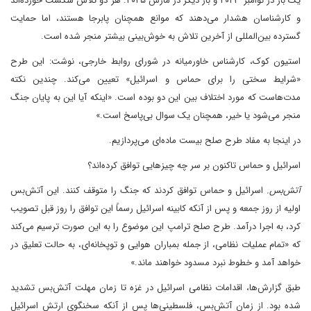
یک بار در نوامبر ۲۰۲۳ و بار دیگر در مارس ۲۰۲۵. هر دو تلاش شکست خورده‌اند
و کارشناسان هشدار می‌دهند که موانع همچنان پابرجا هستند، اما حمایت
گسترده بین‌المللی از آخرین تلاش به خوش‌بینی بیشتر منجر شده است.
استیون کوک، کارشناس خاورمیانه در شورای روابط خارجی، نوشت: این طرح
«شرایط سختی را برای حماس و اسرائیل» تعیین می‌کند. چندین نکته
مدت‌هاست که مورد اختلاف بین این دو بوده است. «اینکه آیا این به پایان جنگ
منجر می‌شود یا خیر، همچنان یک سوال بی‌پاسخ است.»
در اینجا به مفاد طرح صلح بیست ماده‌ای می‌پردازیم.
اسرائیل و حماس تاکنون بر سر چه چیزهایی توافق کرده‌اند؟
آتش‌بس.
اسرائیل و حماس توافق کردند که جنگ را متوقف کنند. این آتش‌بس
اولیه از روز جمعه و پس از آنکه کابینه اسرائیل رسماً این توافق را روز قبل تصویب
کرد، به اجرا درآمد. طرح صلح ترامپ این موضوع را به این صورت ترسیم می‌کند
که «تمام عملیات نظامی، از جمله بمباران هوایی و توپخانه‌ای، به حالت تعلیق در
خواهد آمد و خطوط نبرد مسدود خواهند ماند.»
طبق گزارش‌ها، اقدامات نظامی اسرائیل در غزه تا زمان مهلت آتش‌بس تشدید
شده بود. از زمان آتش‌بس، فلسطینی‌ها پس از آنکه سخنگوی ارتش اسرائیل