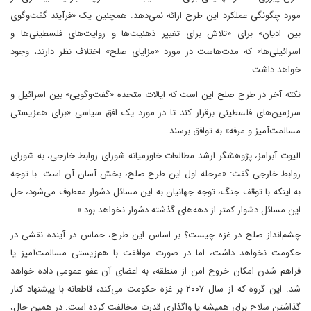
مورد چگونگی عملکرد این طرح ارائه نمی‌دهد. همچنین یک «فرآیند گفت‌وگوی
بین ادیان» برای «تلاش برای تغییر ذهنیت‌ها و روایت‌های فلسطینی‌ها و
اسرائیلی‌ها» که مدت‌هاست در مورد «مزایای صلح» اختلاف نظر دارند، وجود
خواهد داشت.
نکته آخر در طرح صلح این است که ایالات متحده «گفت‌وگویی» بین اسرائیل و
سرزمین‌های فلسطینی برقرار کند تا در مورد یک افق سیاسی «برای همزیستی
مسالمت‌آمیز و مرفه» به توافق برسند.
الیوت آبرامز، پژوهشگر ارشد مطالعات خاورمیانه شورای روابط خارجی، به شورای
روابط خارجی گفت: «مرحله اول این طرح صلح، بخش آسان آن است. با توجه
به اینکه با توقف جنگ، توجه جهانیان به این مسائل دشوار معطوف می‌شود، حل
این مسائل دشوار کمتر از دهه‌های گذشته دشوار نخواهد بود.»
چشم‌انداز صلح در غزه چیست؟ بر اساس این طرح، حماس در آینده نقشی در
حکومت نخواهد داشت، اما در صورت موافقت با هم‌زیستی مسالمت‌آمیز یا
فراهم شدن امکان خروج امن از منطقه، به اعضای آن عفو عمومی داده خواهد
شد. این گروه که از سال ۲۰۰۷ بر غزه حکومت می‌کند، قاطعانه با پیشنهاد کنار
گذاشتن سلاح برای همیشه یا واگذاری قدرت مخالفت کرده است. در همین حال،