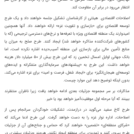
انتظار می‌رود در برابر آن مقاومت کند.
اصلاحات اقتصادی.
هیئتی از کارشناسان تشکیل جلسه خواهند داد و یک طرح
توسعه اقتصادی برای «بازسازی و تقویت غزه» ارائه خواهند داد. آنها همچنین
امیدوارند یک منطقه اقتصادی ویژه با تعرفه‌ها و نرخ‌های دسترسی ترجیحی (که با
کشورهای شرکت‌کننده مذاکره خواهد شد) ایجاد کنند. طرح صلح به میزان یا
منابع تأمین مالی برای بازسازی این منطقه آسیب‌دیده اشاره نکرده است، اما
بانک جهانی اوایل امسال تخمین زد که این طرح بیش از ۵۰ میلیارد دلار هزینه
خواهد داشت. این طرح به «پیشنهادهای سرمایه‌گذاری متفکرانه و ایده‌های
توسعه‌ای هیجان‌انگیز» برای «ایجاد شغل، فرصت و امید» برای غزه اشاره می‌کند،
بدون اینکه توضیح دهد این موارد چیست.
مذاکرات بر سر مجموعه جزئیات بعدی ادامه خواهد یافت زیرا ناظران منتظرند
ببینند که آیا مرحله اول موفقیت‌آمیز خواهد بود یا خیر.
طرح کاخ سفید می‌گوید در درازمدت، تشکیلات خودگردان سرانجام پس از
اصلاحات، اداره نوار غزه را به دست خواهد گرفت. این طرح ادعا می‌کند که
«شرکای منطقه‌ای» «تضمین» خواهند کرد که حماس و جناح‌های آن از جزئیات
طرح پیروی کنند و تهدیدی برای منطقه ایجاد نکنند، هرچند جزئیات بیشتری در