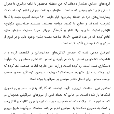
گروه‌های امدادی هشدار داده‌اند که این منطقه محصور با ادامه درگیری با بحران
انسانی فزاینده‌ای روبه‌رو شده است. سازمان بهداشت جهانی اعلام کرده است که
بیمارستان‌های غزه در «نقطه بحرانی» قرار دارند - ۹۴ درصد آسیب دیده یا کاملاً
تخریب شده‌اند و منابع با کمبود مواجه هستند. سیستم طبقه‌بندی یکپارچه
فازهای امنیت غذایی، نهاد ناظر بر گرسنگی جهانی مورد حمایت سازمان ملل،
اعلام کرده که در غزه قحطی «کاملاً ساخته دست بشر» وجود دارد و بر لزوم از
سرگیری کمک‌رسانی تأکید کرده است.
اسرائیل مدعی شده که حماس تلاش‌های امدادرسانی را تضعیف کرده و با
قاطعیت، تشخیص قحطی را که می‌گوید بر اساس داده‌های حماس و یک فرآیند
دستکاری شده است، رد کرده است. وزارت امور خارجه ایالات متحده ادعا کرده که
این یافته به دلیل «ترویج سیستماتیک روایت دروغین گرسنگی عمدی جمعی
توسط حماس برای اعمال فشار سیاسی بر اسرائیل» بوده است.
استقرار نیرو.
مقامات اروپایی تأیید کرده‌اند که گذرگاه رفح با مصر برای تحویل
کمک‌ها باز شده است، در حالی که تعداد کمی از نیروهای اسرائیلی همچنان در
آنجا حضور دارند. ایالات متحده همچنین دویست نیرو را برای نظارت بر آتش‌بس
و کمک به تحویل کمک‌ها به اسرائیل اعزام می‌کند. مقامات می‌گویند هیچ نیروی