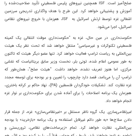
صلح‌آمیز است. ISF همچنین نیروهای پلیس فلسطینیِ تأیید صلاحیت‌شده را
آموزش و پشتیبانی خواهد کرد. این طرح با هدف واگذاری تدریجی سرزمین
اشغالی غزه توسط ارتش اسرائیل به ISF، هم‌زمان با خروج نیروهای نظامی
اسرائیل، اجرا می‌شود.
حکومت‌داری.
در عین حال، غزه به "حکومت‌داری موقت انتقالی یک کمیته
فلسطینی تکنوکرات و غیرسیاسی" منتقل خواهد شد که تحت نظر یک هیئت
بین‌المللی به ریاست ترامپ فعالیت خواهد کرد. تنها عضو دیگر هیئت که تاکنون
به طور عمومی اعلام شده، تونی بلر، نخست وزیر سابق بریتانیاست که نقشی
مرکزی، اما هنوز تعریف نشده، خواهد داشت. "هیئت صلح"، همان‌طور که
ترامپ آن را می‌نامد، قصد دارد چارچوب را تعیین و بر بودجه برای توسعه مجدد
غزه نظارت کند. تشکیلات خودگردان فلسطین (PA)، نهاد حاکم بر کرانه باختری،
هم‌زمان یک برنامه اصلاحات را برای آماده شدن برای حکومت‌داری بر نوار غزه
انجام خواهد داد.
غیرنظامی‌سازی.
یک گروه ناظر مستقل بر «غیرنظامی‌سازی» غزه، از جمله قرار
دادن سلاح‌ها «به طور دائم غیرقابل استفاده» و یک برنامه «بازخرید» با بودجه
بین‌المللی، نظارت خواهد کرد. تمام «زیرساخت‌های نظامی، تروریستی و
تهاجمی» نابود خواهند شد، شرطی که حماس قبلاً آن را رد کرده بود و الآن هم