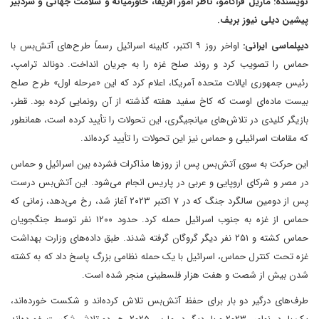
نویسنده: ماریل فراگامو، ناظر امور آفریقا، خاورمیانه و سلامت جهانی و سردبیر
پیشین دیلی نیوز بریف.
دیپلماسی ایرانی:
اواخر روز ۹ اکتبر، کابینه اسرائیل رسماً طرح‌های آتش‌بس با
حماس را تصویب کرد و روند صلح غزه را به جریان انداخت. دونالد ترامپ،
رئیس جمهوری ایالات متحده آمریکا، اعلام کرد که این «مرحله اول» طرح صلح
بیست ماده‌ای اوست که کاخ سفید هفته گذشته از آن رونمایی کرده بود. قطر،
بازیگر کلیدی در تلاش‌های میانجیگری، این تحولات را تأیید کرده است، همانطور
که مقامات اسرائیلی و حماس نیز این تحولات را تأیید کرده‌اند.
این حرکت به سوی آتش‌بس پس از روزها مذاکرات فشرده بین اسرائیل و حماس
در مصر و شرکای اروپایی و عربی در پاریس انجام می‌شود. این آتش‌بس درست
پس از دومین سالگرد جنگ که در ۷ اکتبر ۲۰۲۳ آغاز شد، رخ می‌دهد، زمانی که
حماس از غزه به جنوب اسرائیل حمله کرد. حدود ۱۲۰۰ نفر توسط جنگجویان
حماس کشته و ۲۵۱ نفر دیگر گروگان گرفته شدند. طبق داده‌های وزارت بهداشت
غزه تحت کنترل حماس، اسرائیل با یک حمله نظامی بزرگ پاسخ داد که به کشته
شدن بیش از شصت و هفت هزار فلسطینی منجر شده است.
طرف‌های درگیر دو بار برای حفظ آتش‌بس تلاش کرده‌اند و شکست خورده‌اند،