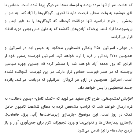
که هشت نفر از آنها مرده بودند و اجساد ده‌ها نفر دیگر پیدا شده است. حماس تا
ظهر دوشنبه به وقت محلی فرصت دارد تا آخرین گروگان‌ها را آزاد کند. به عنوان
بخشی از طرح ترامپ، آنها موافقت کرده‌اند که گروگان‌ها را به طور ایمن و
بی‌سروصدا آزاد کنند، برخلاف آزادی‌های گذشته که به دلیل علنی بودن مورد انتقاد
قرار می‌گرفتند.
در عوض، اسرائیل ۲۵۰ زندانی فلسطینی محکوم به حبس ابد در اسرائیل و
همچنین ۱۷۰۰ زندانی از غزه را آزاد خواهد کرد. اسرائیل فهرست رسمی خود از
افرادی که روز جمعه آزاد خواهند شد را منتشر کرد؛ نام چندین چهره سیاسی
برجسته که در صدر فهرست حماس قرار دارند، در این فهرست گنجانده نشده
است. اسرائیل همچنین در ازای هر گروگان اسرائیلی که دریافت می‌کند، پانزده
جسد فلسطینی را پس خواهد داد.
افزایش کمک‌رسانی.
طرح کاخ سفید می‌گوید که «کمک کامل» «بدون دخالت» به
غزه ارسال خواهد شد، که ترامپ مشخص کرده به معنای ششصد کامیون حامل
کمک در روز است. این موضوع «بازسازی زیرساخت‌ها (آب، برق، فاضلاب)،
بازسازی بیمارستان‌ها و نانوایی‌ها و ورود تجهیزات لازم برای جمع‌آوری آوار و باز
کردن جاده‌ها» را نیز شامل می‌شود.