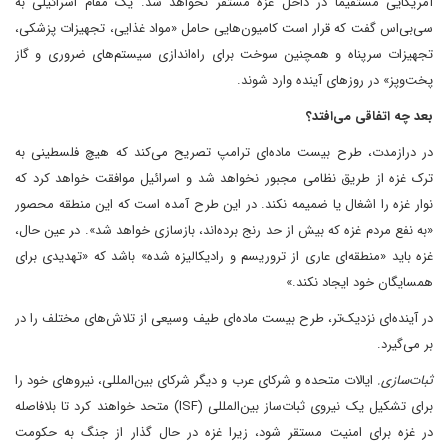
آمریکایی مستقیماً در داخل غزه مستقر نخواهد شد. یک مقام اسرائیلی به
سی‌بی‌اس گفت که قرار است کامیون‌هایی حامل «مواد غذایی، تجهیزات پزشکی،
تجهیزات سرپناه و همچنین سوخت برای راه‌اندازی سیستم‌های ضروری و گاز
پخت‌وپز» در روزهای آینده وارد شوند.
بعد چه اتفاقی می‌افتد؟
در درازمدت، طرح بیست ماده‌ای ترامپ تصریح می‌کند که هیچ فلسطینی به
ترک غزه از طریق نظامی مجبور نخواهد شد و اسرائیل موافقت خواهد کرد که
نوار غزه را اشغال یا ضمیمه نکند. در این طرح آمده است که این منطقه محصور
«به نفع مردم غزه که بیش از حد رنج برده‌اند، بازسازی خواهد شد». د‍ر عین حال،
غزه باید «منطقه‌ای عاری از تروریسم و رادیکالیزه شده» باشد که «تهدیدی برای
همسایگان خود ایجاد نکند.»
در آینده‌ای نزدیک‌تر، طرح بیست ماده‌ای طیف وسیعی از تلاش‌های مختلف را در
بر می‌گیرد.
ثبات‌سازی.
ایالات متحده و شرکای عرب و دیگر شرکای بین‌المللی، نیروهای خود را
برای تشکیل یک نیروی ثبات‌ساز بین‌المللی (ISF) متحد خواهند کرد تا بلافاصله
در غزه برای امنیت مستقر شود، زیرا غزه در حال گذار از جنگ به حکومت