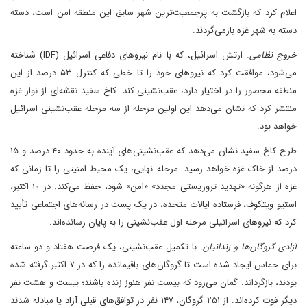
اعلام کرد که بازگشت به پرجمعیت‌ترین شهر سابق این منطقه امن است، دسته
دسته به شهر غزه بازمی‌گردند.
خروج نظامی.
ارتش اسرائیل، که با نام نیروهای دفاعی اسرائیل (IDF) شناخته
می‌شود، موافقت کرد که نیروهای خود را تا خطی که کنترل ۵۳ درصد از این
منطقه محصور را در اختیار دارد، عقب‌نشینی کند. کاخ سفید نقشه‌ای از نوار غزه
منتشر کرد که نشان می‌دهد این اولین مرحله از سه مرحله عقب‌نشینی اسرائیل
خواهد بود.
طرح کاخ سفید نشان می‌دهد که عقب‌نشینی‌های آینده به حدود ۴۰ درصد و ۱۵
درصد از خاک غزه خواهد رسید. مرحله نهایی، یک محیط امنیتی را تا زمانی که
غزه از هرگونه «تهدید تروریستی مجدد» «امن» شود، حفظ می‌کند. در ۱۰ اکتبر،
استیو ویتکوف، فرستاده ایالات متحده، در یک پست در رسانه‌های اجتماعی تأیید
کرد که نیروهای اسرائیلی مرحله اول عقب‌نشینی را به پایان رسانده‌اند.
آزادی گروگان‌ها و زندانیان.
با تکمیل عقب‌نشینی، یک فرصت هفتاد و دو ساعته
برای حماس ایجاد شده است تا گروگان‌های باقیمانده را که در ۷ اکتبر گرفته شده
بودند، بازگرداند. گمان می‌رود که بیست نفر هنوز زنده باشند؛ بیست و هشت نفر
دیگر فوت کرده‌اند. از ۲۵۱ گروگان، ۱۴۷ نفر در توافق‌های قبلی آزاد یا مبادله شدند