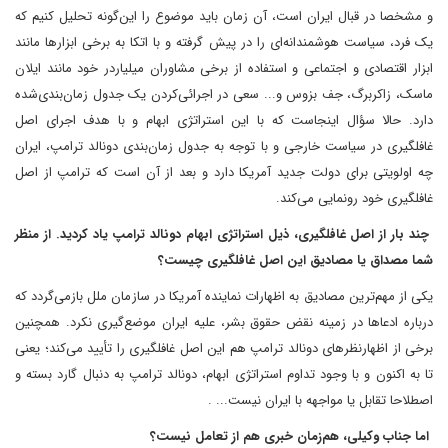
و مشخصا در قبال ایران است، آن زمان باید موضوع را این‌گونه تحلیل کنیم که
یک فرد، سیاست هوشمندانه‌ای را در پیش گرفته و با اتکا به برخی ابزارها مانند
ابزار اقتصادی و اجتماعی و استفاده از برخی مشاوران میلیاردر خود مانند ایلان
ماسک، زاکربرگ، جف بزوس و... سعی در اجرائی‌کردن یک جدول زمان‌بندی‌شده
دارد. حالا سؤال اینجاست که با این استراتژی ابهام و با هدف اجرای اصل
غافلگیری در سیاست خارجی و با توجه به جدول زمان‌بندی دونالد ترامپ، ایران
چه اولویتی برای دولت جدید آمریکا دارد و بعد از آن است که ترامپ از اصل
غافلگیری خود رونمایی می‌کند.
چند بار از اصل غافلگیری، ذیل استراتژی ابهام دونالد ترامپ یاد کردید. از منظر
شما مصداق یا مصادیق این اصل غافلگیری چیست؟
یکی از مهم‌ترین مصادیق به اظهارات نماینده آمریکا در سازمان ملل باز‌می‌گردد که
درباره ادعاها در زمینه نقض حقوق بشر، علیه ایران موضع‌گیری نکرد. همچنین
برخی از اظهار‌نظرهای دونالد ترامپ هم این اصل غافلگیری را تأیید می‌کند؛ یعنی
تا به اکنون و با وجود تداوم استراتژی ابهام، دونالد ترامپ به دنبال گارد بسته و
اصطلاحا تقابل یا مواجهه با ایران نیست... .
اما جناب وکیلی، هم‌زمان خبری هم از تعامل نیست؟