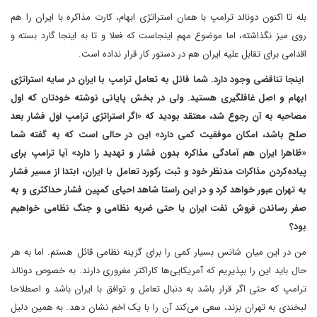
بله تا اکنون دونالد ترامپ با همان استراتژی ابهام، کارت مذاکره با ایران را هم
روی میز نگذاشته، اما موضوع مهم اینجاست که فعلا و تا به اینجا گارد بسته و
اقدامی برای تقابل علیه ایران هم در دستور کار قرار نداده است.
اینجا تناقضی وجود دارد. شما قائل به تعامل ترامپ با ایران در سایه استراتژی
ابهام و اصل غافلگیری هستید. ولی در بخش پایانی نوشته خودتان که اول
مصاحبه به آن رجوع شد، معتقد بودید که «اگر استراتژی ترامپ اول فشار بعد
صلح باشد، امکان موفقیت کمی دارد» این در حالی است که به گفته شما
«ظاهرا ایران هم آمادگی مذاکره بدون فشار و تهدید را دارد» آیا ترامپ برای
پیاده‌کردن مذاکرات مدنظر خود و ثبت رکورد تعامل با ایران، ابتدا از مسیر فشار
به تهران عبور خواهد کرد و در این راستا شاهد احیای کمپین فشار حداکثری و به
صفر رساندن فروش نفت ایران یا حتی ضربه نظامی و جنگ نظامی خواهیم
بود؟
من در این میان شانس بسیار کمی را برای گزینه نظامی قائل هستم. اما به هر
حال باید این را بپذیریم که آمریکایی‌ها کاراکتر مغروری دارند. به خصوص دونالد
ترامپ که حتی اگر قرار باشد به دنبال تعامل و توافق با ایران باشد و اصطلاحا
لبخندی به تهران بزند، سعی می‌کند آن را با یک اخم نشان دهد. به همین دلیل