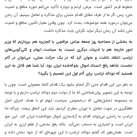
خطوط قرمز کشور است. عرض کردم و دوباره تأکید می‌کنم حوزه منافع و امنیت
ملی؛ پس اگر ما از طرف مقابل اقدام مثبتی برای مذاکره و تعامل ببینیم، آن زمان
می‌توان درمورد همه موضوعات بحث کرد. چون وقتی معیار تأمین منافع و امنیت
ملی باشد آن زمان دیگر نباید نگرانی بابت مذاکره داشت.
به بخشی از مصاحبه روز جمعه عباس عراقچی با الجزیره هم بپردازیم که وزیر
امور خارجه هم با ادبیات دیگری نسبت به سیاست ابهام و کلی‌گویی‌های
ترامپ انتقاد داشت و عنوان کرد که در یک حرکت عملی، می‌توان در گام
نخست شاهد رفع انسداد اموال بلوکه‌شده ایران بود. آیا شما هم قائل به این
هستید که دونالد ترامپ برای گام اول این تصمیم را بگیرد؟
به نظر من این اقدام حتی اگر انجام بشود یک اقدام کاملا معمولی است. چون با
توجه به این تصویر روان‌شناختی که ما از دولت دوم دونالد ترامپ داریم و با توجه
به مجموعه تحلیل‌هایی که درخصوص سیاست ابهام او با هدف اجرای اصل
غافلگیری در جهت تعامل با تهران مطرح کردیم، باید این اتفاق بیفتد؛ چراکه نه!
ترامپ به راحتی می‌تواند اقدام به آزادسازی اموال بلوکه‌شده ایران کند. این حق
ایران است و امتیازی به حساب نمی‌آید. بلکه رفع بخشی از ظلم ارزی به ایران
است. همان‌طور که گفتم دونالد ترامپ با این چهره‌ای که از خود نشان داده و