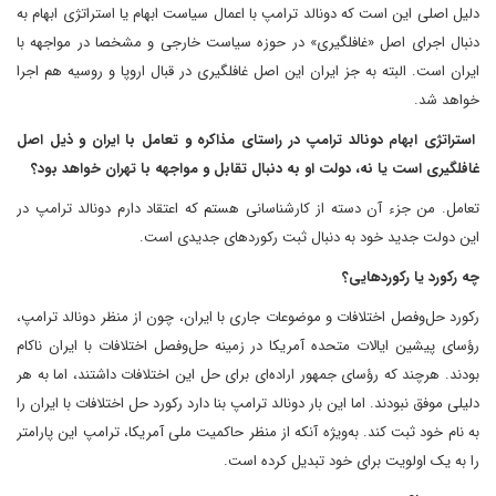
دلیل اصلی این است که دونالد ترامپ با اعمال سیاست ابهام یا استراتژی ابهام به
دنبال اجرای اصل «غافلگیری» در حوزه سیاست خارجی و مشخصا در مواجهه با
ایران است. البته به جز ایران این اصل غافلگیری در قبال اروپا و روسیه هم اجرا
خواهد شد.
استراتژی ابهام دونالد ترامپ در راستای مذاکره و تعامل با ایران و ذیل اصل
غافلگیری است یا نه، دولت او به دنبال تقابل و مواجهه با تهران خواهد بود؟
تعامل. من جزء آن دسته از کارشناسانی هستم که اعتقاد دارم دونالد ترامپ در
این دولت جدید خود به دنبال ثبت رکوردهای جدیدی است.
چه رکورد یا رکوردهایی؟
رکورد حل‌وفصل اختلافات و موضوعات جاری با ایران، چون از منظر دونالد ترامپ،
رؤسای پیشین ایالات متحده آمریکا در زمینه حل‌وفصل اختلافات با ایران ناکام
بودند. هرچند که رؤسای جمهور اراده‌ای برای حل این اختلافات داشتند، اما به هر
دلیلی موفق نبودند. اما این بار دونالد ترامپ بنا دارد رکورد حل اختلافات با ایران را
به نام خود ثبت کند. به‌ویژه آنکه از منظر حاکمیت ملی آمریکا، ترامپ این پارامتر
را به یک اولویت برای خود تبدیل کرده است.