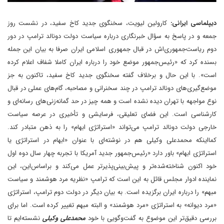
دیپلماسی ایرانی:
کارولین لیویت، سخنگوی جدید کاخ سفید، در نشست روز
جمعه و در پاسخ به سؤال خبرنگاری درباره سیاست دولت دونالد ترامپ در دور
دوم ریاست‌جمهوری‌اش در قبال جمهوری اسلامی ایران صرفا به بیان این جمله
بسنده کرد که «رئیس‌جمهور موضع خود را درباره ایران کاملا شفاف اعلام کرده
است». با این حال و برخلاف گفته سخنگوی جدید کاخ سفید، تاکنون به جز
موضع‌گیری‌های دونالد ترامپ در چند سخنرانی و مصاحبه، گام‌های عملی در قبال
نوع مواجهه با تهران دیده نشده است و همه چیز در حد گمانه‌زنی‌های رسانه‌ای و
کارشناسی است. این فضای تعلیقی، فرسایشی و تأخیری در عرصه سیاست
خارجی دولت دونالد ترامپ می‌تواند «استراتژی ابهام» را به ذهن متبادر کند.
کما‌اینکه محمدعلی وکیلی هم در نوشته‌ای با عنوان «ابهام در استراتژی یا
استراتژی ابهام» باور دارد «رئیس‌جمهور جدید آمریکا با تجربه چهار سال دوه اول
خود اکنون شناخته‌شده‌تر و پیش‌بینی‌پذیرتر عمل می‌کند و براساس‌این، این
نماینده ادوار مجلس قائل به این است که ترامپ «نظریه مرد هوشمند و سیاست
مبهم» را درباره ایران برگزیده است. به بیان دیگر در دولت دوم ترامپ، استراتژی
«مرد دیوانه» به استراتژی «مرد هوشمند» و البته مبهم تغییر کرده است. اما برای
بررسی دقیق‌تر این موضوع به گفت‌وگویی با خود
محمدعلی وکیلی
نشسته‌ایم تا