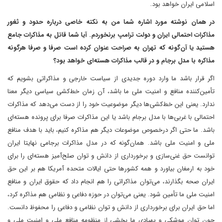
اسلامی ایران خواهد بود.
در همان نوشته مورد اشاره شما من به نکته خاصی درباره حدود و ثغور
مذاکرات احتمالی ایران و دولت ترامپ برنخوردم. آیا شما قائل به مذاکرات جامع
هستید یا آن‌گونه که تهران به صراحت عنوان کرده است صرفا و صرفا هرگونه
مذاکره با مدل برجام و در قالب مذاکرات هسته‌ای خواهد بود؟
اگر قرار باشد ما وارد دوره جدیدی از سیاست خارجی و مذاکراتی بشویم که
تأمین‌کننده منافع و امنیت ملی ما باشد، آن زمان خط‌کشی سیاسی دیگر معنا
ندارد. یعنی این خط‌کشی‌ها دیگر موضوعیت خود را از دست می‌دهد که مذاکرات
احتمالی با غربی‌ها با مدل برجام باشد یا این مذاکرات صرفا برای پرونده هسته‌ای
باشد. ما حتی اگر درخصوص موضوعات دیگر هم مذاکره کنیم، باید با هدف منافع
ملی و امنیت ملی باشد. همان‌گونه که در مدل مذاکرات برجامی نهایتا ایران
توانست حق غنی‌سازی و برخورداری از دانش و توان صلح‌آمیز هسته‌ای را برای
خود به ارمغان بیاورد و همه کشورها حتی ایالات متحده آمریکا هم بر این حق
ایران صحه بگذارند، می‌توان مذاکراتی را هم انجام داد که حقوق ایران و منافع
امنیت ملی ما تأمین شود. یعنی می‌توان در حوزه دفاعی و نظامی هم مذاکره کرد،
اما حق ایران برای برخورداری از دانش و توان نظامی و دفاعی را محفوظ دانست.
چون توان موشکی و پهپادی ما بخشی از منظومه منافع ملی و امنیت ملی و