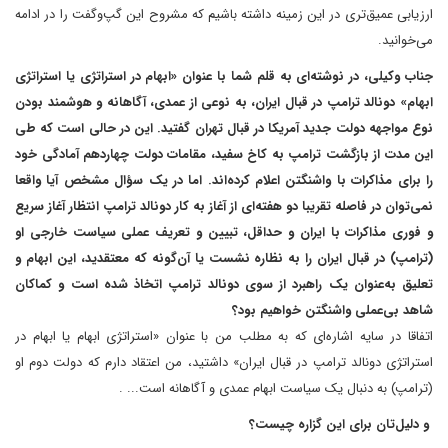
ارزیابی عمیق‌تری در این زمینه داشته باشیم که مشروح این گپ‌و‌گفت را در ادامه
می‌خوانید.
جناب وکیلی، در نوشته‌ای به قلم شما با عنوان «ابهام در استراتژی یا استراتژی
ابهام» دونالد ترامپ در قبال ایران، به نوعی از عمدی، آگاهانه و هوشمند بودن
نوع مواجهه دولت جدید آمریکا در قبال تهران گفتید. این در حالی است که طی
این مدت از بازگشت ترامپ به کاخ سفید، مقامات دولت چهاردهم آمادگی خود
را برای مذاکرات با واشنگتن اعلام کرده‌اند. اما در یک سؤال مشخص آیا واقعا
نمی‌توان در فاصله تقریبا دو هفته‌ای از آغاز به کار دونالد ترامپ انتظار آغاز سریع
و فوری مذاکرات با ایران و حداقل، تبیین و تعریف عملی سیاست خارجی او
(ترامپ) در قبال ایران را به نظاره نشست یا آن‌گونه که معتقدید، این ابهام و
تعلیق به‌عنوان یک راهبرد از سوی دونالد ترامپ اتخاذ شده است و کماکان
شاهد بی‌عملی واشنگتن خواهیم بود؟
اتفاقا در سایه اشاره‌ای که به مطلب من با عنوان «استراتژی ابهام یا ابهام در
استراتژی دونالد ترامپ در قبال ایران» داشتید، من اعتقاد دارم که دولت دوم او
(ترامپ) به دنبال یک سیاست ابهام عمدی و آگاهانه است... .
و دلیل‌تان برای این گزاره چیست؟