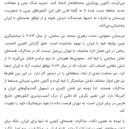
می‌کردند، اکنون رویکردی محتاطانه‌تر اتخاذ کنند. تجربه جنگ یمن و معادلات
جدید منطقه سبب شده تا به گفته فارن افرز این کشورهای عربی با محوریت
عربستان و امارات به «جبهه ضدجنگ» تبدیل شوند و از توافق هسته‌ای با ایران
پشتیبانی می‌کنند.
عربستان سعودی، تحت رهبری محمد بن سلمان، از سال ۲۰۲۳ با میانجیگری
چین روابط خود با ایران را بهبود بخشیده است. طبق گزارش العربی الجدید،
ریاض در این فصل تازه مناسبات با تهران بی‌میل نیست که در مذاکرات هسته‌ای
نقش میانجی را ایفا کند. سعودی‌ها هم‌زمان به تیم ترامپ فشار می‌آورند تا از
تنش نظامی اجتناب کند. امارات که در سال ۲۰۲۴ توافق تجارت آزاد با ایران امضا
کرد، نیز حمایت جدی از ثبات منطقه‌ای را در دستور کار دارد. در این بین قطر‌ها
نیز طی ادوار مختلف نقش میانجیگر را ایفا کرده و اکنون حامی میزبانی مسقط از
مذاکرات هستند. لذا دوحه نیز نقش کلیدی در تسهیل گفت‌وگوهای ایران و
آمریکا دارد. این تغییر نگرش که ناشی از درک آسیب‌پذیری کشورهای خلیج
فارس در برابر ایران است، به تهران فرصت داده تا نفوذ دیپلماتیک خود را تقویت
کند.
با توجه به همین نکات، مذاکرات هسته‌ای کنونی نه تنها برای ایران، بلکه برای
ثبات منطقه‌ای اهمیت استراتژیک دارد. البته ایران در مذاکرات بر سه اصل تأکید