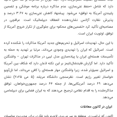
دارد که شامل «حفظ غنی‌سازی، عدم مذاکره درباره برنامه موشکی و تضمین
پایبندی آمریکا به توافق» می‌شود. پیشنهاد کاهش غنی‌سازی به ۳.۶۷ درصد و
پذیرش نظارت آژانس نشان‌دهنده انعطاف دیپلماتیک است. عراقچی در
مصاحبه‌ای تأکید کرد «تضمین‌های محکم» برای جلوگیری از تکرار خروج آمریکا از
توافق، اولویت ایران است.
با این حال، تهدیدات اسرائیل و تحریم‌های جدید آمریکا مذاکرات را شکننده کرده
است. اسرائیل که ایران را تهدیدی وجودی می‌داند، مرتبا بر تهدید به حمله به
تأسیسات هسته‌ای ایران یا پیاده‌سازی مدل لیبی در مذاکرات تهران – واشنگتن
تأکید دارد. اما گزارش فایننشال‌تایمز بر این نکته اذعان دارد که شکاف بین آمریکا
و اسرائیل عمیق‌تر شده، زیرا واشنگتن مهار هسته‌ای را کافی می‌داند، اما تل‌آویو
خواستار تغییر رژیم است. نظرسنجی دانشگاه مریلند (۵ می‌ ۲۰۲۵) نشان
می‌دهد ۶۹ درصد آمریکایی‌ها، از جمله ۶۴ درصد جمهوری‌خواهان، توافق
مذاکره‌شده را به اقدام نظامی ترجیح می‌دهند که به ایران فضایی برای دیپلماسی
می‌دهد.
ایران در کانون معادلات
اکنون که ترامپ در منطقه به سر می‌برد، لاجرم باید فکری برای مدیریت مناسبات