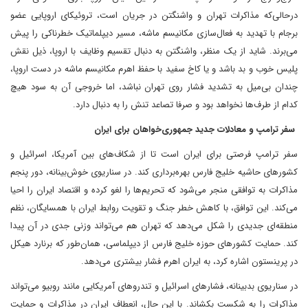
درحالی‌که مذاکرات تهران و واشنگتن در جریان است، تروئیکای اروپایی عضو
برجام با تهدید به فعال‌سازی مکانیسم ماشه، مسیر دیپلماتیک خطرناکی را پیش
می‌برند. شاید از یک منظر، واشنگتن به دنبال تقسیم وظایف با اروپا، ذیل نقش
پلیس خوب و بد باشد و یا کاخ سفید با حفظ اهرم مکانیسم ماشه در دست اروپا،
چندان بی‌میل به تشدید فشار روی تهران نباشد، اما خروجی آن به سود هیچ
کدام از طرف‌ها نخواهد بود و صرفا تصاعد تنش را به دنبال دارد.
سفر ترامپ و معادلات جدید جمهوری‌خواهان برای ایران
سفر ترامپ فرصتی برای ایران است تا از شکاف‌های بین آمریکا، اسرائیل و
کشورهای حاشیه خلیج فارس بهره‌برداری کند. در سناریوی خوش‌بینانه، دور پنجم
مذاکرات به توافقی منجر می‌شود که تحریم‌ها را لغو کرده و اقتصاد ایران را احیا
می‌کند. این توافق، با کاهش خطر جنگ و تقویت روابط ایران با همسایگان، نظم
منطقه‌ای جدیدی را شکل می‌دهد که تهران هم می‌تواند وزنی جدی در آن پیدا
کند. حمایت کشورهای حوزه خلیج فارس از دیپلماسی، همان‌طور که برنارد هیکل
در پرینستون اشاره کرد، به ایران اهرم فشار بیشتری می‌دهد.
در سناریوی بدبینانه، فشارهای اسرائیل و تندروهای آمریکایی مانند روبیو می‌تواند
مذاکرات را به شکست بکشاند. با این حال، انعطاف ایران در مذاکرات و حمایت