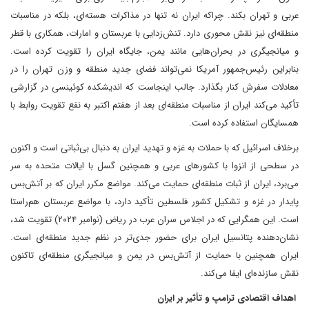
عربی و تهران بکند. چراکه ایران نه تنها در مذاکرات هسته‌ای، بلکه در مناسبات
منطقه‌ای نیز نقش محوری دارد. تنش‌زدایی با عربستان و امارات، همکاری با قطر
و میانجیگری در بحران‌هایی مانند یمن، جایگاه ایران را تقویت کرده است.
بنابراین رئیس‌جمهور آمریکا نمی‌تواند فضای جدید منطقه و وزن تهران را در
معادلات سفرش کنار بگذارد. جالب اینجاست که اندیشکده کوئینسی در گزارشی
تأکید می‌کند ایران از مناسبات منطقه‌ای بعد از هفتم اکتبر به نفع تقویت روابط با
همسایگان استفاده کرده است.
برخلاف اسرائیل که با حملات به غزه و تهدید ایران به دنبال بی‌ثباتی است و اکنون
در سطحی از انزوا با کشورهای عربی و همچنین گسل با ایالات متحده به سر
می‌برد، ایران از ثبات منطقه‌ای حمایت می‌کند. مواضع مکرر ایران که بر آتش‌بس
پایدار در غزه و تشکیل کشور فلسطین تأکید دارد، با مواضع عربستان هم‌راستا
است. این همگرایی که در اجلاس سران عرب در ریاض (نوامبر ۲۰۲۴) تقویت شد،
نشان‌دهنده پتانسیل ایران برای حضور جدی‌تر در نظم جدید منطقه‌ای است.
ایران همچنین با حمایت از آتش‌بس در یمن و میانجیگری منطقه‌ای تاکنون
نقش سازنده‌ای ایفا می‌کند.
اهداف اقتصادی ترامپ و تأثیر بر ایران