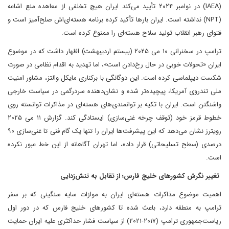
(IAEA) در نوامبر ۲۰۲۴ تأیید می‌کند ایران هیچ تخلفی از معاهده منع اشاعه
(NPT) نداشته است. ایران بارها تأکید کرده برنامه هسته‌ای‌اش صلح‌آمیز است و
فتوای رهبر انقلاب تولید سلاح هسته‌ای را ممنوع کرده است.
ترامپ در سخنرانی ۱۰ می‌ ۲۰۲۵ (بیستم اردیبهشت) اظهار داشت که در موضوع
ایران «تحولات خوبی در حال رخ‌دادن است»، اما تهدید به اقدام نظامی در صورت
شکست دیپلماسی کرده است. این دوگانگی با برکناری مایکل والتز، مشاور امنیت
ملی تندروی آمریکا، پیچیده‌تر شده و نشان‌دهنده سردرگمی در سیاست خارجی
واشنگتن است. ایران با تکیه بر توانمندی‌های هسته‌ای در مذاکرات توانسته روی
خطوط قرمز خود (توقف چرخه غنی‌سازی) ایستادگی کند. گزارش ۱۱ می‌ ۲۰۲۵
رویترز نشان می‌دهد که این پیشرفت‌ها ایران را تنها یک گام فنی تا غنی‌سازی ۹۰
درصدی (سطح تسلیحاتی) قرار داده، اما تهران آگاهانه از این خط عبور نکرده
است.
تغییر نگرش کشورهای خلیج فارس؛ از تقابل به تنش‌زدایی
اهمیت موضوع مذاکرات هسته‌ای ایران به موازات سایه سنگینی که بر سفر
ترامپ به منطقه دارد، باعث شده تا کشورهای خلیج فارس که در دور اول
ریاست‌جمهوری ترامپ (۲۰۱۷-۲۰۲۱) از سیاست فشار حداکثری علیه ایران حمایت