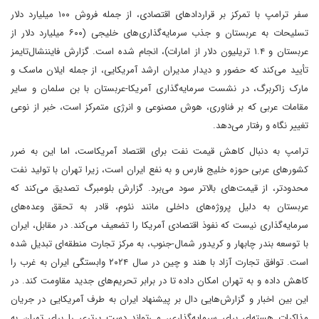
سفر ترامپ با تمرکز بر قراردادهای اقتصادی، از جمله فروش ۱۰۰ میلیارد دلار
تسلیحات به عربستان و جذب سرمایه‌گذاری‌های خلیجی (۶۰۰ میلیارد دلار از
عربستان و ۱.۴ تریلیون دلار از امارات)، انجام شده است. گزارش فایننشال‌تایمز
تأیید می‌کند که حضور و دیدار مدیران ارشد آمریکایی، از جمله ایلان ماسک و
مارک زاکربرگ، در نشست سرمایه‌گذاری آمریکا-عربستان با بن سلمان و سایر
مقامات عربی که بر فناوری، هوش مصنوعی و انرژی متمرکز است، خبر از نوعی
تغییر نگاه و رفتار می‌دهد.
ترامپ به دنبال کاهش قیمت نفت برای اقتصاد آمریکاست، اما این به ضرر
کشورهای عربی حوزه خلیج فارس و به نفع ایران است، زیرا تهران با تولید نفت
محدودتر، از قیمت‌های بالاتر سود می‌برد. گزارش بلومبرگ تصدیق می‌کند که
عربستان به دلیل پروژه‌های داخلی مانند نئوم، قادر به تحقق وعده‌های
سرمایه‌گذاری نیست که نفوذ اقتصادی آمریکا را تضعیف می‌کند. در مقابل، ایران
با توسعه بندر چابهار و کریدور شمال-جنوب، به مرکز تجارت منطقه‌ای تبدیل شده
است. توافق تجارت آزاد با هند و چین در سال ۲۰۲۴ وابستگی ایران به غرب را
کاهش داده و به تهران امکان داده تا در برابر تحریم‌های جدید مقاومت کند. در
این بین اخبار و گزارش‌هایی دال بر پیشنهاد ایران به طرف آمریکایی در جریان
مذاکرات هسته‌ای برای سرمایه‌گذاری، می‌تواند دست پرتری را برای تهران به