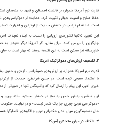
۱. خدشه به اعتبار بین‌المللی آمریکا
قدرت نرم آمریکا همواره بر قابلیت اطمینان و تعهد به متحدان است
حفظ صلح و امنیت جهانی تثبیت کرد. حمایت از دموکراسی‌های نوظ
است. اما اقدام ترامپ در کاهش حمایت از اوکراین و اظهارات تحقیرآ
این تغییر، نه‌تنها کشورهای اروپایی را نسبت به آینده تعهدات آمر
جایگزین را بررسی کنند. برای مثال، اگر آمریکا دیگر تعهدی به 
خاورمیانه نیز ممکن است به این نتیجه برسند که بهتر است به جای ات
۲. تضعیف ارزش‌های دموکراتیک آمریکا
قدرت نرم آمریکا همواره بر ارزش‌های دموکراسی، آزادی و حقوق بشر ب
با استبداد معرفی کرده است. در چنین شرایطی، حمایت از اوکراین
خبری اخیر، این پیام را ارسال کرد که واشینگتن تنها در صورتی از 
این تناقض، به‌طور خاص به نفع دولت‌های مستبد مانند چین و رو
«دموکراسی غربی چیزی جز یک شعار نیست» و در نهایت، حکومت‌های اق
حال تصمیم‌گیری میان مدل حکمرانی غربی و الگوهای اقتدارگرا هستند
۳. شکاف در میان متحدان آمریکا