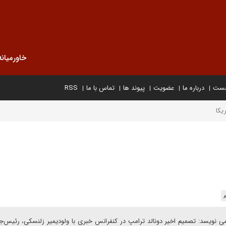
خاورمیانه
خست
درباره ما
عضویت
پیوند ها
تماس با ما
RSS
یکا
 می نویسد: تصمیم اخیر دونالد ترامپ در کنفرانس خبری با ولودیمیر زلنسکی، رئیس‌