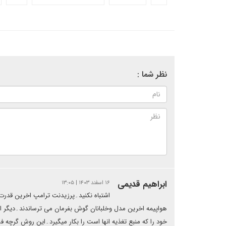
نظر شما :
ابراهیم قدیمی
۱۶ اسفند ۱۴۰۳ | ۱۳:۰۵
اشتباه نکنید۔پرزیدنت ترامپ اخرین قدرت ام
هواپیمه اخرین مدل وخلبانان گوش بفرمان می ترساندند۔دیگر ای
خود را که منبع تغذیه انها است را بکار میگیرد۔این روش گرچه فش