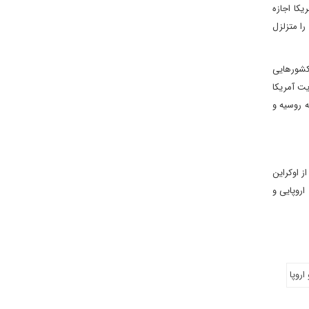
یکا اجازه
را متزلزل
 کشورهایی
ت آمریکا
 روسیه و
ز اوکراین
اروپایی و
اروپا