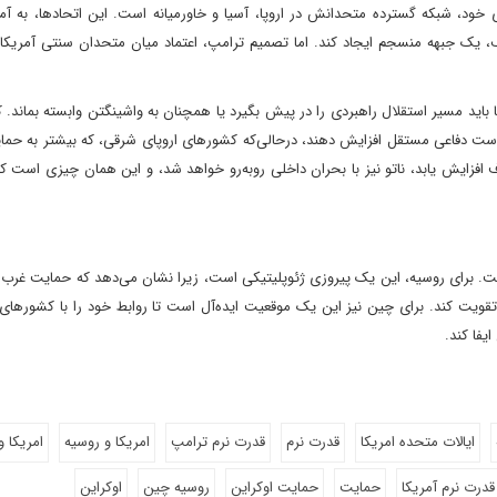
 خود، شبکه گسترده متحدانش در اروپا، آسیا و خاورمیانه است. این اتحادها، به آمر
لف، یک جبهه منسجم ایجاد کند. اما تصمیم ترامپ، اعتماد میان متحدان سنتی آمریکا 
آیا باید مسیر استقلال راهبردی را در پیش بگیرد یا همچنان به واشینگتن وابسته بماند.
است دفاعی مستقل افزایش دهند، درحالی‌که کشورهای اروپای شرقی، که بیشتر به حمای
زایش یابد، ناتو نیز با بحران داخلی روبه‌رو خواهد شد، و این همان چیزی است که
. برای روسیه، این یک پیروزی ژئوپلیتیکی است، زیرا نشان می‌دهد که حمایت غرب ا
تقویت کند. برای چین نیز این یک موقعیت ایده‌آل است تا روابط خود را با کشورهای 
یفا کند.
ایالات متحده امریکا
قدرت نرم
قدرت نرم ترامپ
امریکا و روسیه
امریکا و 
قدرت نرم آمریکا
حمایت
حمایت اوکراین
روسیه چین
اوکراین