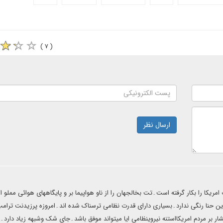
( ۷ )
ارسال نظر
ریکا را بکار گرفته است۔تت بخالجهان را از ناو هواپیما بر و پایگاههای هوائی مملو از
ن حنا رنگی ندارد۔بسیاری دارای قدرت نظامی ترسناک شده اند۔امروزه پرزیدنت ترامپ 
ار بر مردم امریکااستنه نیروینظامی ایا میتواند موفق باشد۔جای شک وشبهه زیاد دارد۔ب