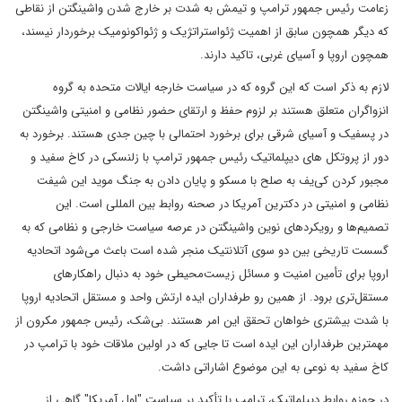
زعامت رئیس جمهور ترامپ و تیمش به شدت بر خارج شدن واشینگتن از نقاطی
که دیگر همچون سابق از اهمیت ژئواستراتژیک و ژئواکونومیک برخوردار نیسند،
همچون اروپا و آسیای غربی، تاکید دارند.
لازم به ذکر است که این گروه که در سیاست خارجه ایالات متحده به گروه
انزواگران متعلق هستند بر لزوم حفظ و ارتقای حضور نظامی و امنیتی واشینگتن
در پسفیک و آسیای شرقی برای برخورد احتمالی با چین جدی هستند. برخورد به
دور از پروتکل های دیپلماتیک رئیس جمهور ترامپ با زلنسکی در کاخ سفید و
مجبور کردن کی‌یف به صلح با مسکو و پایان دادن به جنگ موید این شیفت
نظامی و امنیتی در دکترین آمریکا در صحنه روابط بین المللی است. این
تصمیم‌ها و رویکردهای نوین واشینگتن در عرصه سیاست خارجی و نظامی که به
گسست تاریخی بین دو سوی آتلانتیک منجر شده است باعث می‌شود اتحادیه
اروپا برای تأمین امنیت و مسائل زیست‌محیطی خود به دنبال راهکارهای
مستقل‌تری برود. از همین رو طرفداران ایده ارتش واحد و مستقل اتحادیه اروپا
با شدت بیشتری خواهان تحقق این امر هستند. بی‌شک، رئیس جمهور مکرون از
مهمترین طرفداران این ایده است تا جایی که در اولین ملاقات خود با ترامپ در
کاخ سفید به نوعی به این موضوع اشاراتی داشت.
در حوزه روابط دیپلماتیک، ترامپ با تأکید بر سیاست "اول آمریکا" گاهی از