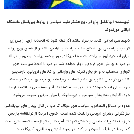
نویسنده: ابوالفضل پازوکی، پژوهشگر علوم سیاسی و روابط بین‌الملل دانشگاه
ایالتی دورتموند
دیپلماسی ایرانی:
شاید پر بیراه نباشد اگر گفته شود که اتحادیه اروپا از پیروزی
ترامپ و راه یابی وی به کاخ سفید ناراحت و ناراضی باشد و از همین روی روابط
میان اتحادیه اروپا و ایالات متحده آمریکا در دوران دوم ریاست جمهوری دونالد
ترامپ به چالش های فراوانی دچار خواهد شد. ترامپ با اتخاذ سیاست های
تجاری سختگیرانه و افزایش تعرفه های وارداتی بر کالاهای اروپایی، نارضایتی
شدیدی در میان کشورهای عضو اتحادیه اروپا علیه رویکردهای امریکا در صحنه
بین المللی ایجاد خواهد کرد. این سیاست‌ها که تأثیر مستقیمی بر اقتصاد اروپا
دارد، افزایش تنش‌های سیاسی و دیپلماتیک را میان طرفین موجب می‌شود.
علاوه بر مسائل اقتصادی، سیاست‌های دونالد ترامپ در قبال پیمان‌های بین‌المللی
نیز نگرانی رهبران اروپایی را باعث شده است. خروج آمریکا از توافقنامه پاریس
در زمینه تغییرات اقلیمی و کاهش تعهدات آمریکا در ناتو از جمله تصمیماتی است
که روابط دو طرف را سردتر می‌کند. در زمینه امنیتی و نظامی، آمریکا تحت