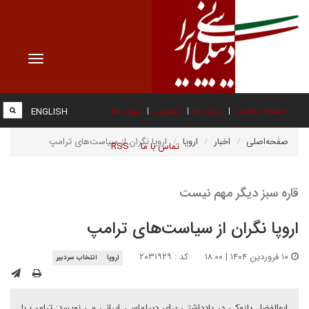
Toggle
vigation
صفحه نخست
درباره ما
عضویت
پیوند ها
ENGLISH
صفحه‌اصلی
اخبار
اروپا
اروپا نگران از سیاست‌های ترامپ
تماس با ما
RSS
قاره سبز دیگر مهم نیست
اروپا نگران از سیاست‌های ترامپ
۱۰ فروردین ۱۴۰۴ | ۱۸:۰۰
کد : ۲۰۳۱۹۲۹
اروپا
انتخاب سردبیر
ابوالفضل پازوکی در یادداشتی برای دیپلماسی ایرانی می نویسد: ترامپ با