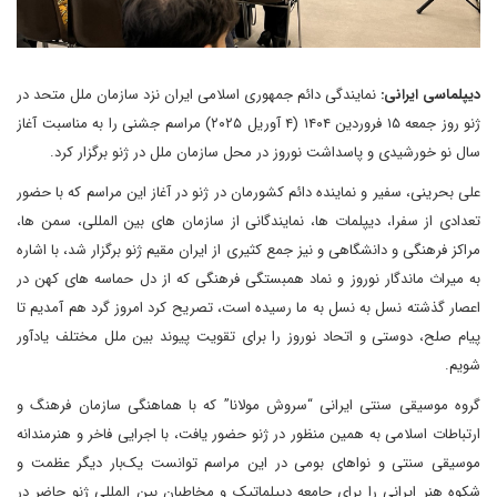
دیپلماسی ایرانی:
نمایندگی دائم جمهوری اسلامی ایران نزد سازمان ملل متحد در
ژنو روز جمعه ۱۵ فروردین ۱۴۰۴ (۴ آوریل ۲۰۲۵) مراسم جشنی را به مناسبت آغاز
سال نو خورشیدی و پاسداشت نوروز در محل سازمان ملل در ژنو برگزار کرد.
علی بحرینی، سفیر و نماینده دائم کشورمان در ژنو در آغاز این مراسم که با حضور
تعدادی از سفرا، دیپلمات ها، نمایندگانی از سازمان های بین المللی، سمن ها،
مراکز فرهنگی و دانشگاهی و نیز جمع کثیری از ایران مقیم ژنو برگزار شد، با اشاره
به میراث ماندگار نوروز و نماد همبستگی فرهنگی که از دل حماسه های کهن در
اعصار گذشته نسل به نسل به ما رسیده است، تصریح کرد امروز گرد هم آمدیم تا
پیام صلح، دوستی و اتحاد نوروز را برای تقویت پیوند بین ملل مختلف یادآور
شویم.
گروه موسیقی سنتی ایرانی “سروش مولانا” که با هماهنگی سازمان فرهنگ و
ارتباطات اسلامی به همین منظور در ژنو حضور یافت، با اجرایی فاخر و هنرمندانه
موسیقی سنتی و نواهای بومی در این مراسم توانست یک‌بار دیگر عظمت و
شکوه هنر ایرانی را برای جامعه دیپلماتیک و مخاطبان بین المللی ژنو حاضر در