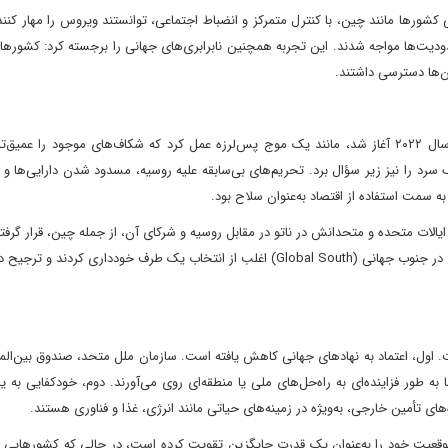
کشورها مانند چین، با کنترل متمرکز و انضباط اجتماعی، توانستند ویروس را مهار کنند
حدودیت‌ها مواجه شدند. این تجربه همچنین نابرابری‌های جهانی را برجسته کرد: کشورها
آن‌ها دسترسی داشتند.
اگر همه‌گیری یک شوک سیستمی بود، درگیری در اوکراین که در سال ۲۰۲۲ آغاز شد، مانند یک موج پس‌لرزه عمل کرد که شکاف‌های موجود را 
 سرد را نیز زیر سؤال برد. تحریم‌های بی‌سابقه علیه روسیه، مسدود شدن دارایی‌ها و 
 سمت استفاده از اقتصاد به‌عنوان سلاح بود.
یالات متحده و متحدانش در ناتو در مقابل روسیه و شرکای آن، از جمله چین، قرار گرفت
را به سمت یک دوقطبی جدید سوق دادند. در این میان، کشورهایی در جنوب جهانی (Global South) اغلب از انتخاب یک طرف خودداری کر
. اول، اعتماد به نهادهای جهانی کاهش یافته است. سازمان ملل متحد، صندوق بین‌الم
به طور فزاینده‌ای به راه‌حل‌های ملی یا منطقه‌ای روی می‌آورند. دوم، خودکفایی به 
ی تأمین خارجی، به‌ویژه در زمینه‌های حیاتی مانند انرژی، غذا و فناوری هستند.
موقعیت خود را به‌عنوان یک قدرت جایگزین تقویت کرده است، در حالی که کشورهایی م