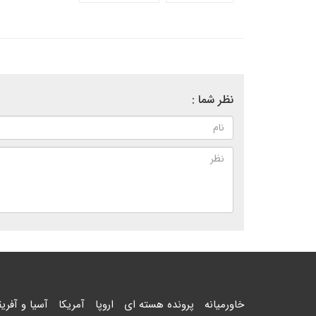
نظر شما :
خاورمیانه
پرونده هسته ای
اروپا
آمریکا
آسیا و آفریق