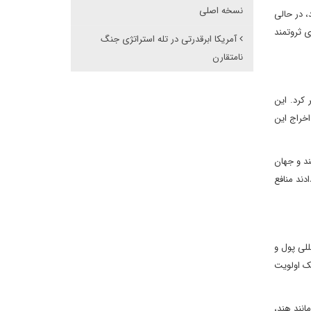
نسخه اصلی
، در حالی
ی ثروتمند
آمریکا ابرقدرتی در تله استراتژی جنگ
نامتقارن
عمیق‌تر کرد. این
اخراج این
ند و جهان
دند و ترجیح دادند منافع
للی پول و
یک اولویت
انند هند،