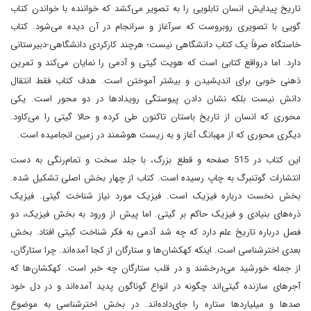
تاریخ پیدایش انسان تابلویی را به تصویر می‌کشد که خواننده با خواندن کتاب
گویی با تصویری روبروست که سرآغاز و سرانجام در آن دیده می‌شود. کتاب
خاستگاه صرفاً یک کتاب دانشگاهی نیست؛ هرچند کارکردی دانشگاهی-دبیرستانی
دارد. اما درواقع کتابی است که هویت گیتی و آدمی را نمایان می‌کند و تمرین
ذهنی خوبی برای اندیشیدن و بیشتر آموختن است. هدف کتاب فقط انتقال
دانش نیست بلکه نشان دادن پیوستگی رویدادها در دو محور است. یکی
محوری که انسان از تاریخ باستان تاکنون طی کرده و حالا گیتی را می‌کاود.
دیگری محوری که از مهبانگ آغاز و به زیست هوشمند در زمین انجامیده است.
این کتاب در 515 صفحه و قطع بزرگ، با جلد سخت و تمام‌رنگی به دست
انتشارات گوتنبرگ به چاپ رسیده است. کتاب از چهار بخش اصلی تشکیل شده.
بخش نخست درباره فیزیک است. فیزیک مورد نیاز شناخت گیتی. فیزیک
ذره‌های بنیادی و فیزیک حاکم بر گیتی. اما پیش از ورود به بخش فیزیک، دو
فصل درباره تاریخ علم دارد که چه شد آدمی به فکر شناخت گیتی افتاد. بخش
بعدی اخترشناسی است. اینکه کهکشان‌ها و ستارگان از کجا آمده‌اند. چرا ستارگان،
از جمله خورشید می‌درخشند و در قلب ستارگان چه خبر است. کهکشان‌ها که
آجرهای سازنده گیتی‌اند چگونه در انواع گوناگون پدید آمده‌اند و در دل خود
صدها و میلیاردها ستاره را جای‌داده‌اند. در بخش اخترشناسی به موضوع