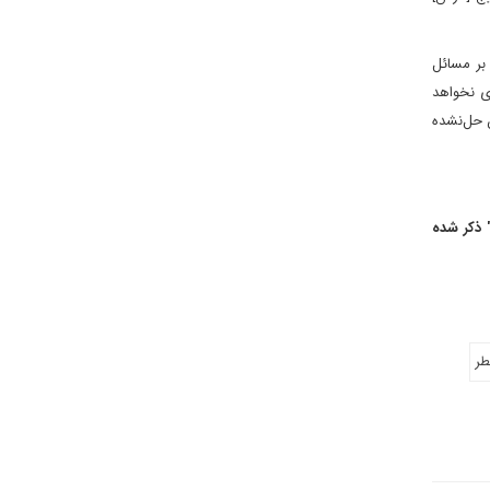
 بر مسائل
ای نخواهد
 حل‌نشده
رس]" ذکر شده
طر