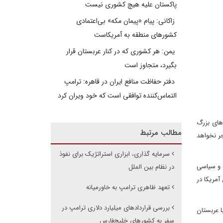
پاکستان علیه هیچ کشوری نیست
زاکانی: پیام «پیمان مکه» بی‌اعتمادی
کشورهای منطقه به آمریکاست
یمن: هر کشوری که در کنار عربستان قرار
بگیرد، متجاوز است
دفتر حفاظت منافع ایران در قاهره: ترامپ
التماس‌کننده توافقی است که خود ویران کرد
ترده و امضای قراردادهای بزرگ
مطالب مرتبط
جر نخواهد
سرمایه گذاری، ابزاری استراتژیک برای نفوذ
ی و سیاسی
در نظام بین الملل
آمریکا در
تعهد ظاهری ترامپ به خاورمیانه
بررسی قراردادهای میلیارد دلاری ترامپ در
ا عربستان
سفر به کشورهای خلیج‌فارس