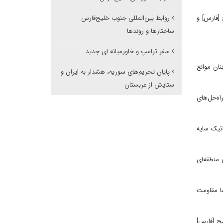
 [فارس] و
روابط بین‌المللی جنوب خلیج‌فارس
ساختارها و روندها
سفر ترامپ و خاورمیانه ای جدید
ان موانع
پایان تحریم‌های سوریه، هشدار به ایران و
ستایش از عربستان
اه‌حل‌های
تیک سایه
منطقه‌ای
ما مقاومت
یج [فارس]