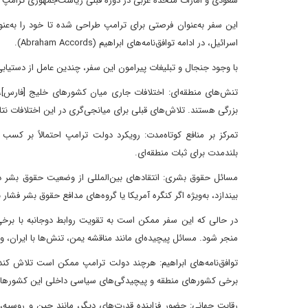
سعودی و امارات متحده عربی در دوره قبلی ریاست‌جمهوری ترامپ 
این سفر به‌عنوان فرصتی برای ترامپ طراحی شده تا خود را به‌عن
اسرائیل، در ادامه توافق‌نامه‌های ابراهیم (Abraham Accords).
با وجود جنجال و تبلیغات پیرامون این سفر، چندین عامل از دستیابی
تنش‌های منطقه‌ای: اختلافات جاری میان کشورهای خلیج [فارس]، 
بزرگی هستند. تلاش‌های قبلی برای میانجی‌گری در این اختلافات ن
تمرکز بر منافع کوتاه‌مدت: رویکرد دولت ترامپ احتمالاً بر کسب
بلندمدت برای ثبات منطقه‌ای.
مسائل حقوق بشری: انتقادهای بین‌المللی از وضعیت حقوق بشر د
بیندازد، به‌ویژه اگر کنگره آمریکا یا گروه‌های مدافع حقوق بشر فشار 
در حالی که این سفر ممکن است به تقویت روابط دوجانبه با برخی
منجر شود. مسائل پیچیده‌ای مانند مناقشه یمن، تنش‌ها با ایران، 
توافق‌نامه‌های ابراهیم: هرچند دولت ترامپ ممکن است تلاش کند ت
برخی کشورهای منطقه و پیچیدگی‌های سیاسی داخلی این کشورها، 
رقابت جهانی: حضور فزاینده قدرت‌های دیگر، مانند چین و روسیه،