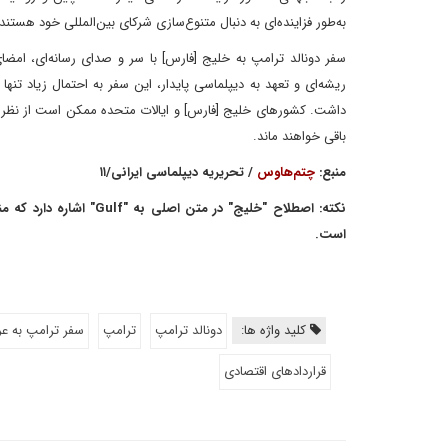
به‌طور فزاینده‌ای به دنبال متنوع‌سازی شرکای بین‌المللی خود هستند.
سفر دونالد ترامپ به خلیج [فارس] با سر و صدای رسانه‌ای، امضا
ریشه‌ای و تعهد به دیپلماسی پایدار، این سفر به احتمال زیاد تن
داشت. کشورهای خلیج [فارس] و ایالات متحده ممکن است از نظر ا
باقی خواهند ماند.
منبع:
چتم‌هاوس
/ تحریریه دیپلماسی ایرانی/۱۱
نکته: اصطلاح "خلیج" در
است.
کلید واژه ها:
دونالد ترامپ
ترامپ
سفر ترامپ به ع
قراردادهای اقتصادی