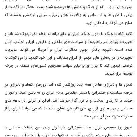
لبنان و ایران و.... که از جنگ و چالش ها فرسوده شده است، همگی با گذشت از
برخی آرمان ها و تن دادن به واقعیت های زمینی، در پی آرامشی هستند که
صلح می تواند به ارمغان آورد.
نکته آنکه با جنگ یا بدون جنگ‌، ایران و خاورمیانه به نقطه آخر نزدیک شده‌اند و
تغییرات بنیادی در راهبردها و سیاست‌های داخلی و خارجی ایران اجتناب‌ناپذیر
شده است. نتیجه بخش بودن مذاکرات ایران و آمریکا می تواند مدیریت
تغییرات را در بخش های مهمی از ایران بنمایاند و این خود تهدید را می تواند به
فرصتی تبدیل کند تا ایران و ایرانیان بتوانند همچون کشورهای منطقه در چرخه
توسعه قرار گیرند.
نفس ها و ناترازی ها در همه ابعاد روزشمار شده اند. روزهای تضاد و ناترازی در
عرصه سیاست و حکمرانی با بستر اجتماعی مردم ایران رو به پایان است و دوران
جدید با ابزارهای سخت و یا نرم آغاز خواهد شد. ایران و ایرانی در برهه های
حساس و در بسیاری از پیچ های تاریخی نشان داده اند که می توانند ایران را از
خطرات مترتب بر آن عبور دهند.
امروز روز حساس ایران است. حمکرانی در ایران و در این لحظات حساس با
درک واقعیت های حاکم متکی بر قدرت، نه تنها باید ایران را از خطرات عبور دهد،