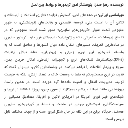
نویسنده: زهرا صدرا، پژوهشگر امور کریدورها و روابط بین‌الملل
دیپلماسی ایرانی:
در دهه‌های اخیر، گسترش فزاینده فناوری اطلاعات و ارتباطات و
تلاقی آن با امنیت ملی، توسعه اقتصادی و رقابت‌های ژئوپلیتیکی، به ظهور
مفهومی تحت عنوان «کریدورهای سایبری» منجر شده است؛ مفهومی که در
تقاطع زیرساخت، حکمرانی داده و ژئوپلیتیک دیجیتال قرار دارد. کریدور سایبری
در ساده‌ترین تعریف، مسیرهای انتقال داده‌ میان کشورها و مناطق است که به
واسطه کابل‌های فیبر نوری زمینی و زیردریایی، نقاط تبادل اینترنت
(IXPs)،دیتاسنترها، شبکه‌های ابری و تجهیزات ارتباطی، امکان جریان ایمن،
سریع و پایدار اطلاعات را فراهم می‌کنند. در چشم‌اندازی کلان، می‌توان گفت که
قدرت در قرن بیست‌و‌یکم نه ‌فقط به وسعت خاک یا تعداد ارتش، بلکه به ظرفیت
تولید، مدیریت، انتقال و امنیت داده‌ها گره خورده است. در همین راستا،
پروژه‌هایی مانند «جاده ابریشم دیجیتال» از سوی چین، پروژه Gaia-X در اروپا و
شبکه‌های فیبر نوری آمریکا در آمریکای لاتین و آفریقا، مصادیق عملیاتی از
سیاست‌گذاری قدرت‌های جهانی در ساخت و تسلط بر کریدورهای سایبری
هستند. جایگاه ایران در این نظم در حال شکل‌گیری است و از جهات مختلف قابل
بررسی است: