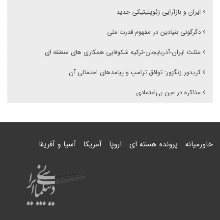
ایران و بازآرایی ژئوپلیتیکی جدید
دگرگونی بنیادین در مفهوم قدرت ملی
مثلث ایران-آذربایجان-ترکیه شکوفایی همکاری های منطقه ای
کریدور زنگزور: توافق ترامپ و پیامدهای احتمالی آن
مذاکره در عین بی‌اعتمادی
خاورمیانه
پرونده هسته ای
اروپا
آمریکا
آسیا و آفریقا