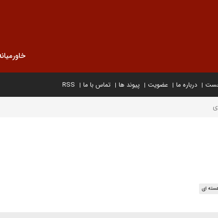
خاورمیانه
خست
درباره ما
عضویت
پیوند ها
تماس با ما
RSS
دی
سته ای