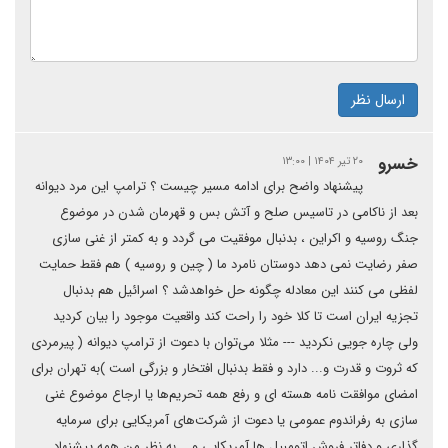
ارسال نظر
خسرو
۲۰ تیر ۱۴۰۴ | ۱۳:۰۰
پیشنهاد واضح برای ادامه مسیر چیست ؟ ترامپ این مرد دیوانه
بعد از ناکامی در تاسیس صلح و آتش بس و قهرمان شدن در موضوع
جنگ روسیه و اکراین ، بدنبال موفقیت می گردد و به کمتر از غنی سازی
صفر رضایت نمی دهد دوستان نامرد ما ( چین و روسیه ) هم فقط حمایت
لفظی می کنند این معادله چگونه حل خواهدشد ؟ اسرائیل هم بدنبال
تجزیه ایران است تا کلا خود را راحت کند واقعیت موجود را بیان کردید
ولی چاره جویی نکردید --- مثلا می‌توان با دعوت از ترامپ دیوانه ( پیرمردی
که ثروت و قدرت و... دارد و فقط بدنبال افتخار و بزرگی است )به تهران برای
امضای موافقت نامه هسته ای و رفع همه تحریم‌ها یا ارجاع موضوع غنی
سازی به رفراندوم عمومی یا دعوت از شرکت‌های آمریکایی برای سرمایه
گذاری و دفاتر فروش اتومبیل ها آمریکایی و... به نظر من همه پیشنهاد