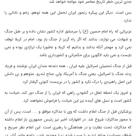
جدی ترین خطر تاریخ معاصر خود مواجه خواهد شد.
بس است. دیگر این پیکره رنجور ایران تحمل این همه توهم، زخم و نادانی را
ندارد.
عزیزانی که راه امام حسین (ع) را سرمشق اداره کشور نشان داده و بر طبل جنگ
و شهادت می نوازند، بدانند که اگر راه گریز از جنگ باز بود، امام در کربلا توقف
نمی کرد و مهمتر آنکه بدانند و بدانیم که کربلا و عاشورا یک تراژدی بوده و نمی
بایست و نمی باید الگویی برای حکمرانی و کشورداری باشد.
قبل از جنگ تحمیلی اسرائیل علیه ایران ، همه دغدغه مندان ایران نوشتند و فریاد
زدند جنگ با اسرائیل، یعنی جنگ با آمریکا، ولی جناح تندرو، متوهم و بی دانش
این اصل راهبردی را درک نکرد و کشور را در بن‌بست کنونی گرفتار کرد.
و امروز یک لحظه تعلل در گشودن راهی که ایران را از جنگ دور کند، خیانت به
کشور است و نسل های آینده نیز این خیانت را فراموش نخواهند کرد.
پزشکیان قبل از جنگ اعلام داشت که وی با مذاکره موافق و .... است، پس از آن
با مجوز مذاکرات شروع شد. در اظهارات اخیر نیز رئیس جمهوری باز اعلام داشته
که مذاکرات تحت نظارت و در هماهنگی با رهبری است. این اعلام نظر صریح و
شفاف عصبانیت جناح تندرو را سبب شده زیرا محدود شدن دامنه مانور آنان در