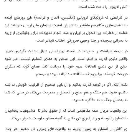
آتش افروزی را باعث شده است.
در شرایطی که تروئیکای اروپایی (انگلیس، آلمان و فرانسه) طی روزهای آینده
نامه فعال‌سازی مکانیسم ماشه را به شورای امنیت سازمان ملل ارسال خواهند کرد
غفلت از خطرات این تحول بر ایران و عدم انجام تمهیدات برای جلوگیری از ورود
به بحرانی پیچیده و چند وجهی ضرورتی اجتناب ناپذیر است.
در عرصه سیاست و خصوصا در صحنه بین‌المللی دنبال عدالت نگردیم. دنیای
واقعی دنیای قدرت و ظلم است. این سخن به معنای تسلیم نیست. می شود
ایران از این دنیای ناعادلانه سهم خود را دریافت کند، همان گونه که دیگران
دریافت کرده‌اند. بپذیریم که ما تافته جدا بافته نبوده و نیستم.
نکته آنکه، اگر در توهم قدرت بمانیم و ارزیابی صحیح از ظرفیت خویش نداشته
باشیم، قدرت هم جنگ و هم صلح را تحمیل و مدیریت می‌کند، در حالی که شما
نه به‌دنبال جنگ و نه مذاکره هستید.
این واقعیت عریان همه مفاهیمی است که از حقوق بشر تا مشروعیت بخشیدن
به تجاوز را توجیه و راه را برای تن دادن به آنچه مطلوب اوست هموار می‌کند.
ای کاش از آسمان به زمین بیاییم به واقعیت‌های زمینی تن دهیم. هر چند،