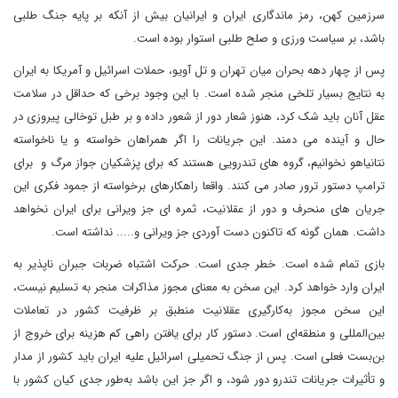
سرزمین کهن، رمز ماندگاری ایران و ایرانیان بیش از آنکه بر پایه جنگ طلبی
باشد، بر سیاست ورزی و صلح طلبی استوار بوده است.
پس از چهار دهه بحران میان تهران و تل آویو، حملات اسرائیل و آمریکا به ایران
به نتایج بسیار تلخی منجر شده است. با این وجود برخی که حداقل در سلامت
عقل آنان باید شک کرد، هنوز شعار دور از شعور داده و بر طبل توخالی پیروزی در
حال و آینده می دمند. این جریانات را اگر همراهان خواسته و یا ناخواسته
نتانیاهو نخوانیم، گروه های تندرویی هستند که برای پزشکیان جواز مرگ و برای
ترامپ دستور ترور صادر می کنند.‌ واقعا راهکارهای برخواسته از جمود فکری این
جریان های منحرف و دور از عقلانیت، ثمره ای جز ویرانی برای ایران نخواهد
داشت. همان گونه که تاکنون دست آوردی جز ویرانی و..... نداشته است.
بازی تمام شده است. خطر جدی است. حرکت اشتباه ضربات جبران ناپذیر به
ایران وارد خواهد کرد. این سخن به معنای مجوز مذاکرات منجر به تسلیم نیست،
این سخن مجوز به‌کارگیری عقلانیت منطبق بر ظرفیت کشور در تعاملات
بین‌المللی و منطقه‌ای است. دستور کار برای یافتن راهی کم هزینه برای خروج از
بن‌بست فعلی است. پس از جنگ تحمیلی اسرائیل علیه ایران باید کشور از مدار
و تأثیرات جریانات تندرو دور شود، و اگر جز این باشد به‌طور جدی کیان کشور با