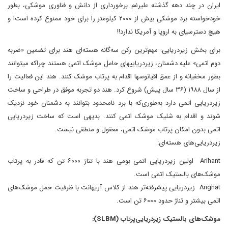
ایران در چند دهه گذشته علیرغم برخورداری از دانش و فناوری موشکی، بطور
خودخواسته برد موشکی بیش از ۲۰۰۰ کیلومتر را برای خود ممنوع کرده است! و
هیچ دسترسی­ای به اروپا و آمریکا ندارد!!
برای بخش زیردریایی: مهم‌ترین رکن سه‌گانه هسته‌ای هند برای تضمین «ضربه
دوم اتمی» علیه دشمنان، زیردریایی­های حامل موشک اتمی هستند چراکه می­توانند
بطور مخفیانه و از عمق اقیانوسها اقدام به پرتاب موشک کنند. هند این فعالیت را
از سال ۱۹۸۸ (۳۶ سال پیش) شروع کرد. هند دو تجربه موفق در طراحی و ساخت
زیردریایی اتمی دارد به‌طوری‌که با برد نامحدود بتوانند به دشمنان خود نزدیک
شوند و اقدام به شلیک موشک اتمی کنند. بدیهی است که ساخت زیردریایی
اتمی بدون امکان پرتاب موشک اتمی، معقول و منطقی نیست.
زیردریایی‌های هسته‌ای:
Arihant اولین زیردریایی اتمی بومی هند با تناژ ۶۰۰۰ تن که قادر به پرتاب
موشک‌های بالستیک اتمی است.
Arighat زیردریایی پیشرفته‌تر هند از کلاس آریهانت با ظرفیت حمل موشک‌های
اتمی بیشتر و تناژ حدود ۶۰۰۰ تن است.
موشک‌های بالستیک زیردریایی‌پرتاب (SLBM):