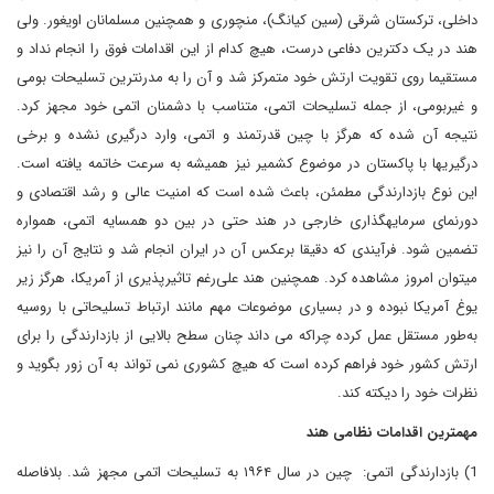
داخلی، ترکستان شرقی (سین کیانگ)، منچوری و همچنین مسلمانان اویغور. ولی
هند در یک دکترین دفاعی درست، هیچ کدام از این اقدامات فوق را انجام نداد و
مستقیما روی تقویت ارتش خود متمرکز شد و آن را به مدرن­ترین تسلیحات بومی
و غیربومی، از جمله تسلیحات اتمی، متناسب با دشمنان اتمی خود مجهز کرد.
نتیجه آن شده که هرگز با چین قدرتمند و اتمی، وارد درگیری نشده و برخی
درگیری­ها با پاکستان در موضوع کشمیر نیز همیشه به سرعت خاتمه یافته است.
این نوع بازدارندگی مطمئن، باعث شده است که امنیت عالی و رشد اقتصادی و
دورنمای سرمایه­گذاری خارجی در هند حتی در بین دو همسایه اتمی، همواره
تضمین شود. فرآیندی که دقیقا برعکس آن در ایران انجام شد و نتایج آن را نیز
می­توان امروز مشاهده کرد. همچنین هند علی‌رغم تاثیرپذیری از آمریکا، هرگز زیر
یوغ آمریکا نبوده و در بسیاری موضوعات مهم مانند ارتباط تسلیحاتی با روسیه
به‌طور مستقل عمل کرده چراکه می داند چنان سطح بالایی از بازدارندگی را برای
ارتش کشور خود فراهم کرده است که هیچ کشوری نمی ­تواند به آن زور بگوید و
نظرات خود را دیکته کند.
مهمترین اقدامات نظامی هند
1) بازدارندگی اتمی: چین در سال ۱۹۶۴ به تسلیحات اتمی مجهز شد. بلافاصله