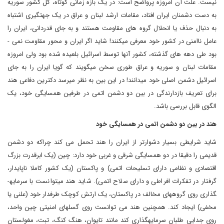
نیست. علت آن امروزه پرواضح است: در یک بازه زمانی کوتاه، کل کشور سوریه
به دست دشمنان ایران افتاد، مقامات ارشد لبنان و عراق در یک جهت­گیری اشتباه
به دنبال حذف یا انحلال گروه­ های مقاومت هستند و به جای قدردانی، ایران را
عامل ناامنی در کشور خود معرفی می­کنند! شاید اگر ایران و محور مقاومت نمی ­
بود طی دهه ­های گذشته، کشور آنها توسط اسرائیل بلعیده شده بود ولی امروزه
مقامات لبنان و سوریه و عراق طوری سخن می­گویند که گویا ایران را به جای
اسرائیل دشمن اصلی خود می­دانند! در این بین به نظر می­رسد دکترین دفاعی هند
برای تعریف بازدارندگی در بین دو دشمن اتمی در طرفین همسایگی خود، یک
الگوی قابل بررسی باشد.
هند در بین دو دشمن اتمی در همسایگی خود
شاید شرایطی بسیار دشوارتر از ایران را هند تحمل می­ کند چراکه دو دشمن
قدیمی را دقیقا در دو همسایگی شرقی و غربی خود دارد: چین (یک ابرقدرت بزرگ
اقتصادی و نظامی دارای تسلیحات اتمی) و پاکستان (یک کشور کاملا ناپایدار،
گرفتار در تفکرات افراطی و دارای سلاح اتمی). شاید هند می­توانست با سرمایه­
گذاری روی گروه­های مخالف در پاکستان، یک ارتش کوچک طرفدار خود (علنی یا
مخفی) ایجاد کند. همچنین هند می ­توانست روی گسل­های امنیتی چین واحد،
روی جدایی طلبان سرمایه­گذاری کند مانند تایوان، هنگ کنگ، تبت، مغولستان