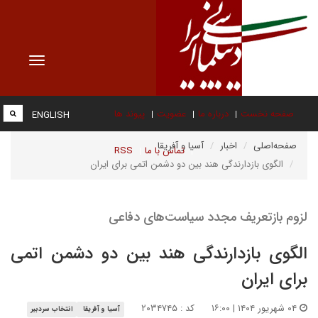
Toggle
vigation
صفحه نخست
درباره ما
عضویت
پیوند ها
ENGLISH
صفحه‌اصلی
اخبار
آسیا و آفریقا
تماس با ما
RSS
الگوی بازدارندگی هند بین دو دشمن اتمی برای ایران
لزوم بازتعریف مجدد سیاست‌های دفاعی
الگوی بازدارندگی هند بین دو دشمن اتمی
برای ایران
۰۴ شهریور ۱۴۰۴ | ۱۶:۰۰
کد : ۲۰۳۴۷۴۵
آسیا و آفریقا
انتخاب سردبیر