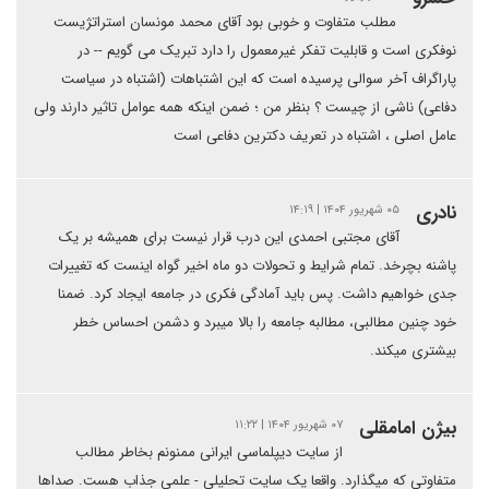
مطلب متفاوت و خوبی بود آقای محمد مونسان استراتژیست
نوفکری است و قابلیت تفکر غیرمعمول را دارد تبریک می گویم -- در
پاراگراف آخر سوالی پرسیده است که این اشتباهات (اشتباه در سیاست
دفاعی) ناشی از چیست ؟ بنظر من ؛ ضمن اینکه همه عوامل تاثیر دارند ولی
عامل اصلی ، اشتباه در تعریف دکترین دفاعی است
نادری
۰۵ شهریور ۱۴۰۴ | ۱۴:۱۹
آقای مجتبی احمدی این درب قرار نیست برای همیشه بر یک
پاشنه بچرخد. تمام شرایط و تحولات دو ماه اخیر گواه اینست که تغییرات
جدی خواهیم داشت. پس باید آمادگی فکری در جامعه ایجاد کرد. ضمنا
خود چنین مطالبی، مطالبه جامعه را بالا میبرد و دشمن احساس خطر
بیشتری میکند.
بیژن امامقلی
۰۷ شهریور ۱۴۰۴ | ۱۱:۲۲
از سایت دیپلماسی ایرانی ممنونم بخاطر مطالب
متفاوتی که میگذارد. واقعا یک سایت تحلیلی - علمی جذاب هست. صداها