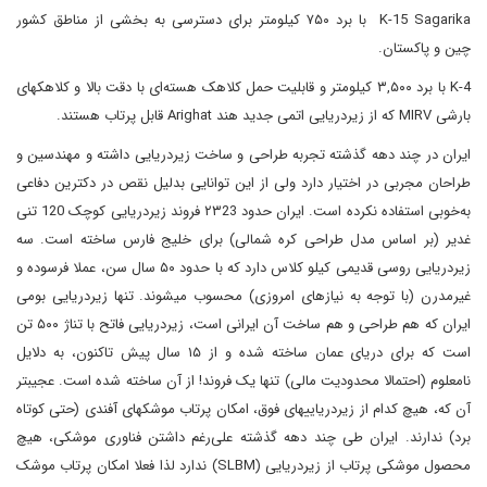
K-15 Sagarika با برد ۷۵۰ کیلومتر برای دسترسی به بخشی از مناطق کشور
چین و پاکستان.
K-4 با برد ۳,۵۰۰ کیلومتر و قابلیت حمل کلاهک هسته‌ای با دقت بالا و کلاهک­های
بارشی MIRV که از زیردریایی اتمی جدید هند Arighat قابل پرتاب هستند.
ایران در چند دهه گذشته تجربه طراحی و ساخت زیردریایی داشته و مهندسین و
طراحان مجربی در اختیار دارد ولی از این توانایی بدلیل نقص در دکترین دفاعی
به‌خوبی استفاده نکرده است. ایران حدود ۲۳23 فروند زیردریایی کوچک 120 تنی
غدیر (بر اساس مدل طراحی کره شمالی) برای خلیج فارس ساخته است. سه
زیردریایی روسی قدیمی کیلو کلاس دارد که با حدود ۵۰ سال سن، عملا فرسوده و
غیرمدرن (با توجه به نیازهای امروزی) محسوب می­شوند. تنها زیردریایی بومی
ایران که هم طراحی و هم ساخت آن ایرانی است، زیردریایی فاتح با تناژ ۵۰۰ تن
است که برای دریای عمان ساخته شده و از ۱۵ سال پیش تاکنون، به دلایل
نامعلوم (احتمالا محدودیت مالی) تنها یک فروند! از آن ساخته شده است. عجیب­تر
آن که، هیچ کدام از زیردریایی­های فوق، امکان پرتاب موشک­های آفندی (حتی کوتاه
برد) ندارند. ایران طی چند دهه گذشته علی‌رغم داشتن فناوری موشکی، هیچ
محصول موشکی پرتاب از زیردریایی (SLBM) ندارد لذا فعلا امکان پرتاب موشک