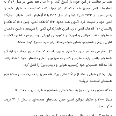
هند نیز فعالیت در این حوزه را شروع کرد و ۱۰ سال بعد یعنی در سال ۱۹۷۴ به
تسلیحات اتمی مجهز شد. پاکستان نیز فورا برنامه تسلیحات هسته­ای خود را
به‌طور سری از ۱۹۷۳ شروع کرد و در سال ۱۹۹۸ با ۵ آزمایش اتمی متوالی، جایگاه
اتمی خود را تثبیت کرد. اکنون هند حدودا ۱۶۴ کلاهک اتمی، چین ۵۰۰ کلاهک و
پاکستان ۱۷۰ کلاهک اتمی دارد. ایران بازدارندگی اتمی را علی‌رغم داشتن دشمنان
هسته­ای مانند اسرائیل و آمریکا و کشورهای اروپایی و علی‌رغم داشتن دانش و
فناوری بومی هسته­ای، به‌طور خودخواسته برای خود ممنوع کرده است!
۲) دسترسی به سرزمین دشمنان: بدیهی است که هند برای ایجاد بازدارندگی
هسته­ای واقعی باید دسترسی کامل به سرزمین اصلی دشمنان خود داشته باشد
لذا سه‌گانه­ هسته­ای خود (زمینی، هوایی و زیردریایی) را کامل کرد.
برای بخش هوایی: هند از جنگنده‌های پیشرفته مجهز به قابلیت حمل سلاح‌های
هسته‌ای استفاده می‌کند:
جنگنده‌های رافائل: مجهز به موشک‌های هسته‌ای هوا به ‌زمین با دقت بالا.
میراژ ۲۰۰۰ و جگوار: ناوگان اصلی حمل بمب‌های هسته‌ای، با بیش از ۷۹ فروند
جگوار فعال.
سوخو-۳۰ : برای پشتیبانی از عملیات‌های گسترده‌تر هسته‌ای.