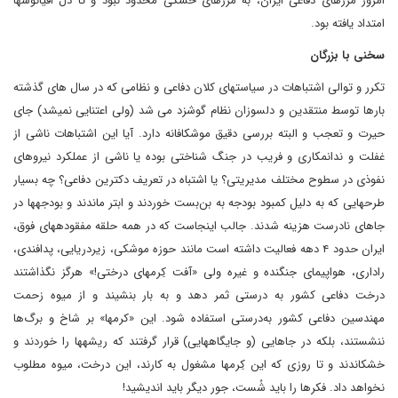
امروز مرزهای دفاعی ایران، به مرزهای خشکی محدود نبود و تا دل اقیانوسها
امتداد یافته بود.
سخنی با بزرگان
تکرر و توالی اشتباهات در سیاست­های کلان دفاعی و نظامی که در سال های گذشته
بارها توسط منتقدین و دلسوزان نظام گوشزد می­ شد (ولی اعتنایی نمی­شد) جای
حیرت و تعجب و البته بررسی دقیق موشکافانه دارد. آیا این اشتباهات ناشی از
غفلت و ندانم­کاری و فریب در جنگ شناختی بوده یا ناشی از عملکرد نیروهای
نفوذی در سطوح مختلف مدیریتی؟ یا اشتباه در تعریف دکترین دفاعی؟ چه بسیار
طرح­هایی که به دلیل کمبود بودجه به بن‌بست خوردند و ابتر ماندند و بودجه­ها در
جاهای نادرست هزینه شدند. جالب اینجاست که در همه حلقه مفقوده­های فوق،
ایران حدود ۴ دهه فعالیت داشته است مانند حوزه موشکی، زیردریایی، پدافندی،
راداری، هواپیمای جنگنده و غیره ولی «آفت کِرم­های درختی!» هرگز نگذاشتند
درخت دفاعی کشور به درستی ثمر دهد و به بار بنشیند و از میوه زحمت
مهندسین دفاعی کشور به‌درستی استفاده شود. این «کرم­ها» بر شاخ و برگ‌ها
ننشستند، بلکه در جاهایی (و جایگاه­هایی) قرار گرفتند که ریشه­ها را خوردند و
خشکاندند و تا روزی که این کِرم­ها مشغول به کارند، این درخت، میوه مطلوب
نخواهد داد. فکرها را باید شُست، جور دیگر باید اندیشید!