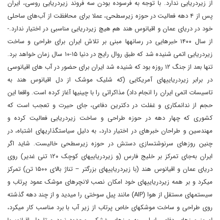
از زیردریایی ندارد. با توجه به فرسوده بودن سه فروند زیردریایی روسی، ایران
پس از ۴ دهه فعالیت در حوزه زیرسطحی، عملا برای محافظت از آب‌های ساحلی
خود در دریای عمان و اقیانوس هند هم هیچ زیردریایی مناسبی در اختیار ندارد.­
از سال ۱۴۰۰ خبرهایی در رسانه­ها مبنی بر تلاش ایران برای طراحی و ساخت
زیردریایی اتمی شنیده شد که طبق روال رایج در دنیا ۱۵-۱۰ سال زمان خواهد برد.
تنها بعد از جنگ ۱۲ روزه بود که شنیده شد ایران برای حضور در آب های اقیانوسی
در برابر زیردریایی­های آمریکایی (که شلیک موشک از دل اقیانوس هند به
تاسیسات اتمی ایران را انجام داد) مذاکراتی را با چینی­ها آغاز کرده است. واقعا این
حجم از ندانم­کاری و غفلت در دکترین دفاعی، جای حیرت و تعجب است که
کشوری که چهار دهه در حوزه طراحی و ساخت زیردریایی فعالیت کرده و
مهندسین و طراحان خبره­ای در اختیار دارد، به دلیل سیاست­گذاری­های اشتباه، در
چنین روزهای سرنوشت­سازی دستش در حوزه زیرسطحی خالیست. شاید اگر
ایران به‌جای تمرکز بر خلیج فارس (و زیردریایی­های کوچک ۱۲۰ تنی غدیر) روی
دریای عمان و اقیانوس هند (با زیردریایی­های بزرگتر – تناژ بالای ۱۵۰۰ تن) تمرکز
می­کرد و بر همه زیردریایی­های خود امکان نصب لانچرهای موشک عمود پرتاب و
سیستم­های مستقل از هوا (AIP) مانند پیل سوختی را می­دید و از چند دهه گذشته
روی طراحی و ساخت موشک­های خاص پرتاب از زیر آب با برد مناسب کار می­کرد،