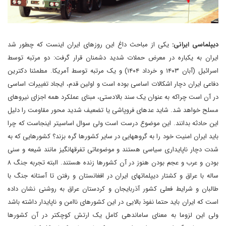
دیپلماسی ایرانی:
یکی از مباحث داغ این روزهای ایران اینست که چطور شد
ایران به یکباره در معرض حملات شدید دشمنان قرار گرفت: دو مرتبه توسط
اسرائیل (آبان ۱۴۰۳ و خرداد ۱۴۰۴) و یک مرتبه توسط آمریکا. مطمئنا دکترین
دفاعی ایران دچار اشکالات اساسی بوده است و اولین قدم، ایجاد تغییرات اساسی
در آن است چراکه به عنوان یک سند بالادستی، مبنای عملکرد همه اجزای نیروهای
مسلح خواهد شد. شاید عده­ای فروپاشی یا تضعیف شدید محور مقاومت را دلیل
این حادثه بدانند. این موضوع درست است ولی سوال اساسی­تر اینجاست که چرا
باید ایران امنیت خود را به گروه­هایی در سایر کشورها گره بزند؟ کشورهایی که به
شدت دچار ناپایداری سیاسی هستند و موضوعاتی تفرقه­انگیز مانند شیعه و سنی
بودن و عرب و عجم بودن هنوز در آن کشورها زنده هستند. البته تجربه جنگ ۸
ساله با عراق و کشتار دیپلماتهای ایران در افغانستان و رفتن تا آستانه جنگ با
طالبان و شرایط فعلی کشور آذربایجان و کردستان عراق به روشنی نشان داده
است که ایران باید حتما نفوذ بالایی در این کشورهای ناامن و ناپایدار داشته باشد
ولی این لزوما به معنای ساماندهی کامل یک ارتش کوچکتر در آن کشورها