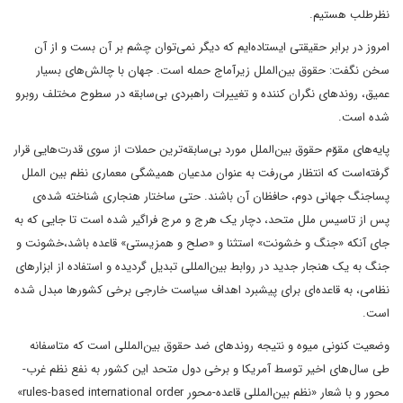
نظرطلب هستیم.
امروز در برابر حقیقتی ایستاده‌ایم که دیگر نمی‌توان چشم بر آن بست و از آن
سخن نگفت: حقوق بین‌الملل زیرآماج حمله است. جهان با چالش‌های بسیار
عمیق، روندهای نگران کننده و تغییرات راهبردی بی‌سابقه در سطوح مختلف روبرو
شده است.
پایه‌های مقوّم حقوق بین‌الملل مورد بی‌سابقه‌ترین حملات از سوی قدرت‌هایی قرار
گرفته‌است که انتظار می‌رفت به عنوان مدعیان همیشگی معماری نظم بین الملل
پساجنگ جهانی دوم، حافظان آن باشند. حتی ساختار هنجاری شناخته شده‌ی
پس از تاسیس ملل متحد، دچار یک هرج و مرج فراگیر شده است تا جایی که به
جای آنکه «جنگ و خشونت» استثنا و «صلح و همزیستی» قاعده باشد،خشونت و
جنگ به یک هنجار جدید در روابط بین‌المللی تبدیل گردیده و استفاده از ابزارهای
نظامی، به قاعده‌ای برای پیشبرد اهداف سیاست خارجی برخی کشورها مبدل شده
است.
وضعیت کنونی میوه و نتیجه روندهای ضد حقوق بین‌المللی است که متاسفانه
طی سال‌های اخیر توسط آمریکا و برخی دول متحد این کشور به نفع نظم غرب-
محور و با شعار «نظم بین‌المللی قاعده-محور rules-based international order»