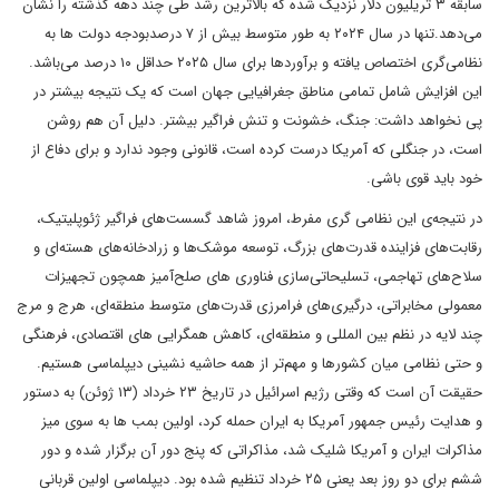
سابقه ۳ تریلیون دلار نزدیک شده که بالاترین رشد طی چند دهه گذشته را نشان
می‌دهد.تنها در سال ۲۰۲۴ به طور متوسط بیش از ۷ درصدبودجه‌ دولت ها به
نظامی‌گری اختصاص یافته و برآوردها برای سال ۲۰۲۵ حداقل ۱۰ درصد می‌باشد.
این افزایش شامل تمامی مناطق جغرافیایی جهان است که یک نتیجه بیشتر در
پی نخواهد داشت: جنگ، خشونت و تنش فراگیر بیشتر. دلیل آن هم روشن
است، در جنگلی که آمریکا درست کرده است، قانونی وجود ندارد و برای دفاع از
خود باید قوی باشی.
در نتیجه‌ی این نظامی گری مفرط، امروز شاهد گسست‌های فراگیر ژئوپلیتیک،
رقابت‌های فزاینده قدرت‌های بزرگ، توسعه موشک‌ها و زرادخانه‌های هسته‌ای و
سلاح‌های تهاجمی، تسلیحاتی‌سازی فناوری های صلح‌آمیز همچون تجهیزات
معمولی مخابراتی، درگیری‌های فرامرزی قدرت‌های متوسط منطقه‌ای، هرج و مرج
چند لایه در نظم بین المللی و منطقه‌ای، کاهش همگرایی های اقتصادی، فرهنگی
و حتی نظامی میان کشورها و مهم‌تر از همه حاشیه نشینی دیپلماسی هستیم.
حقیقت آن است که وقتی رژیم اسرائیل در تاریخ ۲۳ خرداد (۱۳ ژوئن) به دستور
و هدایت رئیس جمهور آمریکا به ایران حمله کرد، اولین بمب ها به سوی میز
مذاکرات ایران و آمریکا شلیک شد، مذاکراتی که پنج دور آن برگزار شده و دور
ششم برای دو روز بعد یعنی ۲۵ خرداد تنظیم شده بود. دیپلماسی اولین قربانی