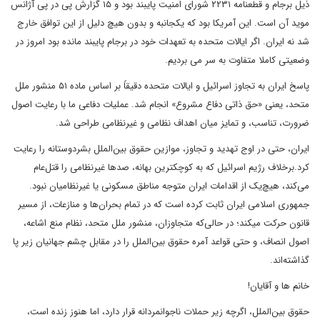
ذیل برجام و قطعنامه ۲۲۳۱ شورای امنیت پایبند بود و ۱۵ گزارش پی در پی آژانس
موید آن است. این آمریکا بود که یکجانبه و بدون هیچ دلیل از این توافق خارج
شد نه ایران. اگر ایالات متحده به تعهدات خود در برجام پایبند مانده بود امروز در
وضعیتی کاملا متفاوت به سر می بردیم.
پاسخ ایران به تجاوز اسرائیل و ایالات متحده دقیقاً بر اساس ماده ۵۱ منشور ملل
متحد، یعنی «حق ذاتی دفاع مشروع» انجام شد. عملیات دفاعی ما با رعایت اصول
ضرورت، تناسب، و تمایز میان اهداف نظامی و غیرنظامی طراحی شد.
ایران، حتی در اوج تهدید و تجاوز، موازین حقوق بین‌الملل بشردوستانه را رعایت
کرد.برخلاف رژیم اسرائیل که به کوچکترین بهانه، صدها غیرنظامی را قتل‌عام
می‌کند، هیچ‌یک از اقدامات ایران متوجه مناطق مسکونی یا غیرنظامیان نبود.
جمهوری اسلامی ایران ثابت کرده است که در تمام بحران‌ها و منازعات، از مسیر
قانون حرکت میکند؛ در حالی‌که متجاوزان، منشور ملل متحد، نظام منع اشاعه،
اصول انصاف، و حتی قواعد آمره حقوق بین‌الملل را در مقابل چشم جهانیان زیر پا
گذاشته‌اند.
خانم ها و آقایان!
حقوق بین‌الملل، اگرچه زیر حملات ناجوانمردانه قرار دارد، اما هنوز زنده است،