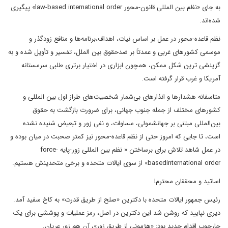
به جای «نظم بین المللی قانون-محور law-based international order» پیگیری
شده‌اند.
نظم قاعده-محور در عمل بر اساس نیات، اهداف،برنامه‌ها و منافع زودگذر و
موسمی کشورهای غربی و عمدتاً بر ضدحقوق بین الملل، تفسیر و تأویل شده و به
گزینشی ترین شکل ممکن، همچون ابزاری در اختیار برتری طلبی سرمستانه
آمریکا و غرب قرار گرفته است.
متاسفانه هشدارها و انذارهای بی‌شمار شخصیت‌های طراز اول بین المللی و
کشورهای مختلف از جمله جنوب جهانی، برای ضرورت بازگشت به حقوق
بین‌المللی مبتنی بر جهانشمولی، مساوات، و نفی زور و تبعیض شنیده نشده
است، تا جایی که امروز حتی از نظم قاعده-محور نیز کمتر صحبت در میان بوده و
در عمل شاهد تلاش برای برساختن « نظم بین المللی زور-پایه force-
basedinternational order» از سوی ایالات متحده و برخی متحدینش هستیم.
اساتید و محققان محترم!
رئیس جمهور ایالات متحده با دکترین «صلح از طریق قدرت» به کاخ سفید آمد.
دیری نپایید که روشن شد این دکترین در اصل، رمز عملیات و پوششی برای یک
چارچوب اقدام جدید بود: «هژمونی از طریق زور»، آن هم زور عریان.