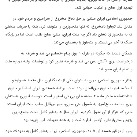
تهدید اول صلح و امنیت جهانی شد.
جمهوری اسلامی ایران مبتنی بر حق دفاع مشروع از سرزمین و مردم خود در
مقابل یک تجاوز نامشروع، نه تنها متجاوزین را متوقف کرد، بلکه با ضربات سختی
که به متجاوز زد نشان داد اگر چه ملت ایران، ملتی صلح طلب است اما در بزنگاه
جنگ تا آخر می‌ایستد و متجاوز را پشیمان می‌کند.
همگان دیدند که چگونه در ظرف ۹ روز، پیام «تسلیم بی قید و شرط» به
درخواست برای «آتش بس بی قید و شرط» تغییر کرد و توهّمات اولیه درباره ملت
و نظام ایران محو شد.
رفتار جمهوری اسلامی ایران به عنوان یکی از بنیانگذاران ملل متحد همواره و
کاملاً منطبق با حقوق بین‌الملل بوده است. برنامه هسته‌ای ایران اساساً بر حقوق
شناخته‌شده ما در ماده ۴ معاهده ان.پی.تی استوار است. توسعه فناوری هسته‌ای
برای مقاصد صلح‌آمیز، به شمول غنی سازی، حق غیرقابل سلب ملت ایران است؛
حقی که هرگز از آن عدول نکردیم. ایران سال‌ها به‌طور کامل تحت جامع‌ترین
رژیم راستی‌آزمایی آژانس قرار داشت و به همه تعهدات فنی پایبند بود.
پس از توافق هسته ای ۲۰۱۵، جمهوری اسلامی ایران به‌طور کامل به تعهدات خود