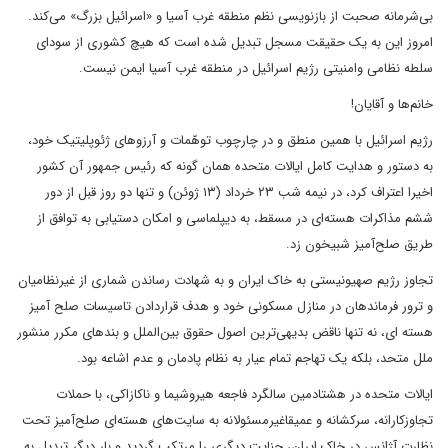
بی‌شرمانه صحبت از بازنویسی نظم منطقه غرب آسیا و «اسرائیل بزرگ» می‌کند.
امروز این به یک حقیقت مسجل تبدیل شده است که هیچ کشوری از سودای
سلطه نظامی وامنیتی رژیم اسرائیل در منطقه غرب آسیا ایمن نیست.
خانم‌ها و آقایان!
رژیم اسرائیل با همین منطق و در چارچوب توهّمات و آرزوهای ژئوپلیتیک خود،
به دستور و هدایت کامل ایالات متحده همان گونه که رئیس جمهور آن کشور
اخیرا اعتراف کرد، در نیمه شب ۲۳ خرداد (۱۳ ژوئن) و تنها دو روز قبل از دور
ششم مذاکرات هسته‌ای در مسقط، به دیپلماسی و امکان دستیابی به توافق از
طریق صلح‌آمیز شبیخون زد.
تجاوز رژیم صهیونیستی به خاک ایران و به شهادت رساندن شماری از غیرنظامیان
و ترور فرماندهان در منازل مسکونی خود و هدف قراردادن تاسیسات صلح آمیز
هسته ای، نه تنها ناقض بدیهی‌ترین اصول حقوق بین‌الملل و بندهای مکرر منشور
ملل متحد، بلکه یک تهاجم تمام عیار به نظام پادمان و عدم اشاعه بود.
ایالات متحده در هشتادمین سالگرد فاجعه هیروشیما و ناکازاکی، با حملات
تجاوزکارانه، سرکشانه و عمیقاغیرمسئولانه به سایت‌های هسته‌ای صلح‌آمیز تحت
نظارت آژانس در خاک ایران، جنایت دیگری را مرتکب گردید و بار دیگر تبدیل به