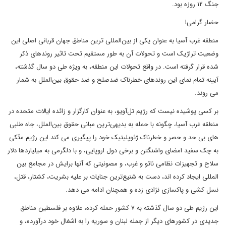
جنگ ۱۲ روزه بود.
حضار گرامی!
منطقه غرب آسیا به عنوان یکی از بین‌المللی ترین مناطق جهان قربانی اصلی این
وضعیت تراژیک است و تحولات آن به طور مستقیم تحت تاثیر روندهای ذکر
شده قرار گرفته است. در واقع تحولات این منطقه، به ویژه طی دو سال گذشته،
آیینه تمام نمای این روندهای خطرناک ضدصلح و ضد حقوق بین‌الملل به شمار
می روند.
بر کسی پوشیده نیست که رژیم تل‌آویو، به عنوان کارگزار و زائده ایالات متحده در
منطقه غرب آسیا، چگونه با حمله به بدیهی‌ترین مبانی حقوق بین‌الملل، جاه طلبی
های بی حد و حصر و خطرناک ژئوپلیتیک خود را پیگیری می کند.این رژیم متّکی
به چک سفید امضای واشنگتن و برخی دول اروپایی، و با دلگرمی به میلیاردها دلار
سلاح و تجهیزات نظامی ناتو و غرب، و مصونیتی که آنها برایش در مجامع بین
المللی ایجاد کرده اند، دست به شنیع‌ترین جنایات بر علیه بشریت، کشتار، قتل،
نسل کشی و پاکسازی نژادی زده و همچنان ادامه می دهد.
این رژیم طی دو سال گذشته به ۷ کشور حمله کرده، علاوه بر فلسطین مناطق
جدیدی در کشورهای دیگر از جمله لبنان و سوریه را به اشغال خود درآورده، و