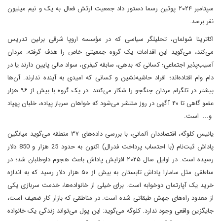
سپتامبر ۲۰۲۴ پوتین رسما دستور داد جمعیت ارتش فعال به یک و نیم میلیون
نفر برسد.
اکاترینا شولمان، تحلیلگر سیاسی که در مؤسسه اروپا شرقی برلین تدریس
می‌کند، می‌گوید این اقدامات یک گروه جمعیتی خاص را هدف گرفته: مردان
آسیب‌پذیر اجتماعی؛ کسانی که بدهی، سابقه کیفری، سواد مالی پایین دارند یا در
دام وام افتاده‌اند؛ افراد حاشیه‌نشین و کسانی که امیدی به آینده ندارند. آن‌ها
بیشتر در تلگرام مردان جنگجو را شکار می‌کنند. در یک گروه با بیش از ۹۶ هزار
عضو گاهی تا ۴۰ آگهی در روز منتشر می‌شود که خواهان سرباز پیاده، خلبان پهپاد
و... است.
یانیس کلوگه، اقتصاددان آلمانی، با بررسی داده‌های ۳۷ منطقه می‌گوید میانگین
پاداش ثبت‌نام (با احتساب پرداخت فدرال) اکنون به حدود 25 هزار و 850 دلار
رسیده است. در اوایل سال ۲۰۲۵ افزایش پاداش باعث هجوم داوطلبان شد؛ در
مناطقی مثل سامارا پاداش تابستان به بیش از ۵۰ هزار دلار رسید که به اندازه
خرید یک آپارتمان دوخوابه است. برای خیلی از خانواده‌ها، خدمت سربازی یکی
از معدود راه‌های جهش طبقاتی شده است. در مناطقی که بازار کار ضعیف است،
جایگزین واقعی وجود ندارد. کلوگه می‌گوید: این پول می‌تواند زندگی یک خانواده