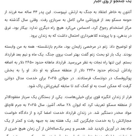
یک جنگجو از روی اجبار
آنتون به خاطر اعتقاد به جنگ به ارتش نپیوست. این پدر ۴۴ ساله سه فرزند از
حومه مسکو بعد از فروپاشی مالی کامل به سربازی رفت. وقتی سال گذشته به
مرکز استخدام رجوع کرد، احساس می‌کرد هیچ راه دیگری ندارد: بیکار بود، غرق
در بدهی، و با پرونده کلاهبرداری احتمال داشت که به زندان برود.
او توضیح داد: زنم در مرخصی زایمان بود، مادرم بازنشسته- همه به من وابسته
بودند. یک بار تو بحث زنم گفت بهتر است بروی جنگ. یک ماه و نیم بعد قرارداد
بستم. این تنها راه نجات به نظر می‌رسید. قرارداد ماهانه حدود ۲۶۵۰ دلار به اضافه
پاداش ثبت‌نام حدود ۲۴۶۰ دلار از منطقه مسکو به او داد. او را به بخش
پوکروفسک در دونتسک فرستادند. در جولای ۲۰۲۵ برای خدمت مدال دولتی
گرفت که ممکن است به او کمک کند تا سابقه کیفری‌اش پاک شود.
فرار از زندان انگیزه قوی برای خیلی‌هاست. یکی از بستگان یک سرباز مفقودالاثر
از منطقه مسکو تعریف کرد که ایوان ۲۸ ساله، آشپز، سال ۲۰۲۵ به جرم قاچاق
مواد مخدر دستگیر شد. در زندان قرارداد خدمت امضا کرد و از دادگاه خواست
مجازاتش را به خدمت جایگزین کند. یک هفته بعد به جبهه رفت و کمتر از یک
ماه بعد در آوریل ناپدید شد. همسر و پسر یک‌ساله‌اش از آن زمان هیچ خبری از