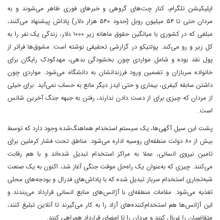
اپلیکیشن تلگرام، کنار چت‌های گروهی و خبرهای فوری ظاهر می‌شوند و به
مردان حتی تا ۵۴ میلیون روبل (حدود ۵۴۰ هزار دلار) پاداش پیشنهاد می‌کنند،
مبلغی که در کشوری با میانگین حقوق ماهانه زیر ۱۰۰۰ دلار، زندگی یک نفر را به
کل زیر و رو می‌کند. پولتیکو در گزارشی تحقیقی نوشته است: مشوق‌ها فراتر از
پول نقد بوده و شامل مواردی چون بخشودگی بدهی، مهدکودک رایگان برای
خانواده سربازان و تضمین ورود فرزندانشان به دانشگاه می‌شود. مواردی چون
داشتن سابقه کیفری، بیماری و حتی ایدز دیگر مانع به حساب نمی‌آید. برای خیلی
از مردان که چیزی برای از دست دادن ندارند، رفتن به جبهه جنگ آخرین شانس
است.
پشت این سیل آگهی‌ها، یک سیستم استخدام هماهنگ‌شده وجود دارد که توسط
بیش از ۸۰ دولت منطقه‌ای روسیه اداره می‌شود. مناطق تحت فشار کرملین برای
تامین نیروی انسانی، عملا به مراکز استخدام تبدیل شده‌اند و با هم رقابت
می‌کنند. چیزی که به‌عنوان یک راه‌حل موقت جنگی آغاز شد، اکنون به یک صنعت
شبه‌تجاری استخدام سرباز تبدیل شده که با پاداش‌های فدرال و بودجه‌های محلی
تغذیه می‌شود. مقامات منطقه‌ای با آژانس‌های منابع انسانی قرارداد می‌بندند و
این آژانس‌ها هم استخدام‌کننده‌های آزاد را به کار می‌گیرند تا آنلاین تبلیغ کنند،
متقاضیان را غربال کنند و مردان را تا امضای قرارداد همراهی کنند.