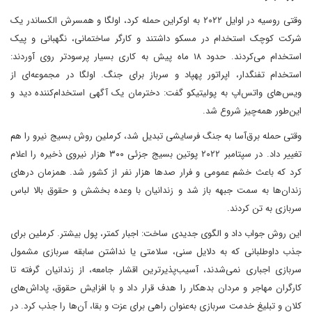
وقتی روسیه در اوایل ۲۰۲۲ به اوکراین حمله کرد، اولگا و همسرش الکساندر یک
شرکت کوچک استخدام در مسکو داشتند و کارگر ساختمانی، نگهبانی و پیک
استخدام می‌کردند. حدود ۱۸ ماه پیش به کاری بسیار پرسودتر روی آوردند:
استخدام تفنگدار، اپراتور پهپاد و سرباز برای جنگ. اولگا در مجموعه‌ای از
ویس‌های واتس‌اپ به پولیتیکو گفت: دخترمان یک آگهی استخدام‌کننده دید و
این‌طور همه‌چیز شروع شد.
وقتی حمله برق‌آسا به جنگ فرسایشی تبدیل شد، کرملین روش بسیج نیرو را هم
تغییر داد. در سپتامبر ۲۰۲۲ پوتین بسیج جزئی ۳۰۰ هزار نیروی ذخیره را اعلام
کرد که باعث خشم عمومی و فرار صدها هزار نفر از کشور شد. همزمان درهای
زندان‌ها به سمت جبهه باز شد و زندانیان با وعده بخشش و حقوق بالا لباس
سربازی به تن کردند.
این روش جواب داد و الگوی جدیدی ساخت: اجبار کمتر، پول بیشتر. کرملین برای
جذب داوطلبانی که به دلایل سنی، سلامتی یا نداشتن سابقه سربازی مشمول
سربازی اجباری نمی‌شدند، آسیب‌پذیرترین اقشار جامعه، از زندانیان گرفته تا
کارگران مهاجر و مردان بدهکار را هدف قرار داد و با افزایش حقوق، پاداش‌های
کلان و تبلیغ خدمت سربازی به‌عنوان راهی برای عزت و بقا، آن‌ها را جذب کرد. در