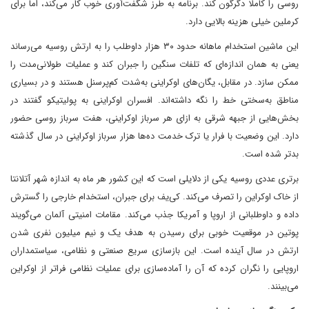
روسی را کاملا دگرگون کند. برنامه به طرز شگفت‌آوری خوب کار می‌کند، اما برای
کرملین خیلی هزینه بالایی دارد.
این ماشین استخدام ماهانه حدود ۳۰ هزار داوطلب را به ارتش روسیه می‌رساند
یعنی به همان اندازه‌ای که تلفات سنگین را جبران کند و عملیات طولانی‌مدت را
ممکن سازد. در مقابل، یگان‌های اوکراینی به‌شدت کم‌پرسنل هستند و در بسیاری
مناطق به‌سختی خط را نگه داشته‌اند. افسران اوکراینی به پولیتیکو گفتند در
بخش‌هایی از جبهه شرقی به ازای هر سرباز اوکراینی، هفت سرباز روسی حضور
دارد. این وضعیت با فرار یا ترک خدمت ده‌ها هزار سرباز اوکراینی در سال گذشته
بدتر شده است.
برتری عددی روسیه یکی از دلایلی است که این کشور هر ماه به اندازه شهر آتلانتا
از خاک اوکراین را تصرف می‌کند. کی‌یف برای جبران، استخدام خارجی را گسترش
داده و داوطلبانی از اروپا و آمریکا جذب می‌کند. مقامات امنیتی آلمان می‌گویند
پوتین در موقعیت خوبی برای رسیدن به هدف یک و نیم میلیون نفری شدن
ارتش در سال آینده است. این بازسازی سریع صنعتی و نظامی، سیاستمداران
اروپایی را نگران کرده که آن را آماده‌سازی برای عملیات نظامی فراتر از اوکراین
می‌بینند.