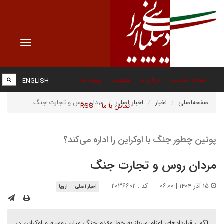
Toggle
vigation
صفحه نخست
درباره ما
عضویت
پیوند ها
ENGLISH
صفحه‌اصلی
اخبار
اخبار اصلی
مردان روس و تجارت جنگ
تماس با ما
RSS
پوتین چطور جنگ با اوکراین را اداره می‌کند؟
مردان روس و تجارت جنگ
۱۵ آذر ۱۴۰۴ | ۰۶:۰۰
کد : ۲۰۳۶۶۰۲
اخبار اصلی
اروپا
آگهی‌ قراردادهای اعزام سرباز به خط مقدم جنگ میان روسیه و اوکراین در