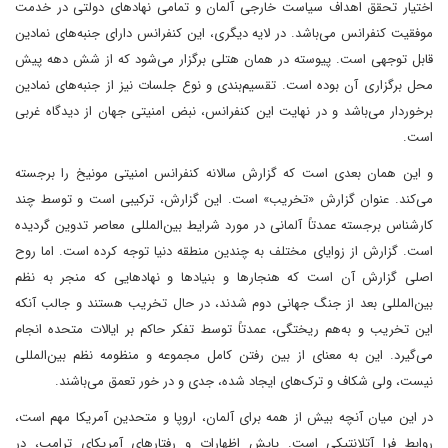
اختیار تحقق اهداف سیاست خارجی آلمان و تمامی نهادهای دولتی در خدمت
موفقیت کنفرانس می‌باشد. در لایه دیگری، این کنفرانس دارای جنبه‌های نمادین
قابل توجهی است. پیوسته در همان هتلی برگزار می‌شود که از شش دهه پیش
محل برگزاری آن بوده است. تقسیم‌بندی و نوع جلسات نیز از جنبه‌های نمادین
برخوردار می‌باشد و در نهایت این کنفرانس، نبض امنیتی جهان از دیدگاه غربی
است.
و این همان بعدی است که گزارش سالانه کنفرانس امنیتی مونیخ را برجسته
می‌کند. عنوان گزارش «تخریب» است. این گزارش، ترکیبی است و توسط چند
کارشناس برجسته عمدتاً آلمانی در مورد شرایط بین‌المللی معاصر تدوین گردیده
است. گزارش از زوایای مختلف به چندین منطقه دنیا توجه کرده است. اما روح
اصلی گزارش آن است که هنجارها و بنیادها و نهادهایی که منجر به نظم
بین‌المللی بعد از جنگ جهانی دوم شدند، در حال تخریب‌ هستند و جالب آنکه
این تخریب و به‌هم ریختگی، عمدتاً توسط تفکر حاکم بر ایالات متحده انجام
می‌گیرد. این به معنای از بین رفتن کامل مجموعه و منظومه نظم بین‌المللی
نیست، ولی شکاف و ترک‌های ایجاد شده، جدی و در خور تعمق می‌باشند.
در این میان آنچه بیش از همه برای آلمان، اروپا و متحدین آمریکا مهم است،
روابط فرا آتلانتیکی است. پایش اظهارات و رفتارهای آمریکای ترامپ، در