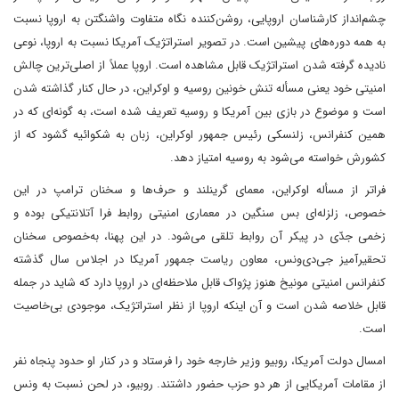
چشم‌انداز کارشناسان اروپایی، روشن‌کننده نگاه متفاوت واشنگتن به اروپا نسبت
به همه دوره‌های پیشین است. در تصویر استراتژیک آمریکا نسبت به اروپا، نوعی
نادیده گرفته شدن استراتژیک قابل مشاهده است. اروپا عملاً از اصلی‌ترین چالش
امنیتی خود یعنی مسأله تنش خونین روسیه و اوکراین، در حال کنار گذاشته شدن
است و موضوع در بازی بین آمریکا و روسیه تعریف شده است، به گونه‌ای که در
همین کنفرانس، زلنسکی رئیس جمهور اوکراین، زبان به شکوائیه گشود که از
کشورش خواسته می‌شود به روسیه امتیاز دهد.
فراتر از مسأله اوکراین، معمای گرینلند و حرف‌ها و سخنان ترامپ در این
خصوص، زلزله‌ای بس سنگین در معماری امنیتی روابط فرا آتلانتیکی بوده و
زخمی جدّی در پیکر آن روابط تلقی می‌شود. در این پهنا، به‌خصوص سخنان
تحقیرآمیز جی‌دی‌ونس، معاون ریاست جمهور آمریکا در اجلاس سال گذشته
کنفرانس امنیتی مونیخ هنوز پژواک قابل ملاحظه‌ای در اروپا دارد که شاید در جمله
قابل خلاصه شدن است و آن اینکه اروپا از نظر استراتژیک، موجودی بی‌خاصیت
است.
امسال دولت آمریکا، روبیو وزیر خارجه خود را فرستاد و در کنار او حدود پنجاه نفر
از مقامات آمریکایی از هر دو حزب حضور داشتند. روبیو، در لحن نسبت به ونس