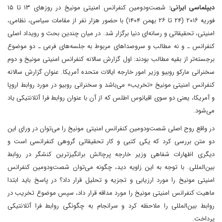
دیپلماسی ایرانی:
شصت‌ودومین کنفرانس امنیتی مونیخ در روزهای ۱۳ تا ۱۵
فوریه ۲۰۱۶ (۲۴ تا ۲۶ بهمن ۱۴۰۴) با حضور هزار نفر از مقامات سیاسی، نظامی،
امنیتی، تحقیقاتی و رسانه‌ای دنیا برگزار شد. در میان چندین بحث و رویداد اصلی
کنفرانس ـ و نه مطالب و سروصداهای مربوط به جلسه‌های فرعی ـ دو موضوع
برجسته‌تر از بقیه مطالب بودند: اول گزارش سالانه کنفرانس امنیتی مونیخ و دوم
سخنرانی مارکو روبیو وزیر امور خارجه ایالات متحده آمریکا. عنوان گزارش سالانه
کنفرانس امنیتی مونیخ «تخریب» می‌باشد و سخنرانی روبیو در مورد روابط اروپا
و آمریکا، یعنی دو سوی اقیانوس اطلس که از آن با عنوان روابط فرا آتلانتیکی یاد
می‌شود.
در واقع روح اصلی شصت‌ودومین کنفرانس امنیتی مونیخ را می‌توان در ورای این
دو متن بررسی کرد که یکی کتبی و کار تحقیقاتی گروهی کنفرانسی است و
دیگری اظهارات شفاهی وزیر خارجه پرچالش برانگیزترین کنشگر در روابط
بین‌المللی. با توجه به این زاویه دید، چگونه می‌توان شصت‌ودومین کنفرانس
امنیتی مونیخ را مورد ارزیابی و تجزیه و تحلیل قرار داد؟ در پاسخ باید ابتدا
ماهیت کنفرانس امنیتی مونیخ را مورد مداقه قرار داد، سپس موضوع تخریب در
روابط بین‌المللی را ملاحظه کرد و سرانجام به چگونگی روابط فرا آتلانتیکی
پرداخت.