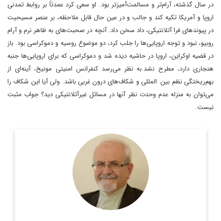
در سال گذشته، آرام‌تر و مسالمت‌آمیزتر بود. او سعی کرد عمدتاً بر روابط تمدنی
اروپا و آمریکا تکیه کند و جالب و در عین حال قابل ملاحظه، بر عنصر مسیحیت
در پیوندهای فرا آتلانتیکی، داد سخن داد. آنچه در صحبت‌های به ظاهر نرم و آرام
روبیو، نبود و توجه اروپایی‌ها را جلب کرد، دو موضوع روسیه و دموکراسی بود. باز
در قضیه اوکراین، اروپا در حاشیه دیده شد و دموکراسی که برای اروپایی‌ها جنبه
هنجاری دارد، مطرح نشد.به نظر می‌رسد کنفرانس امنیتی مونیخ، آینه‌ای از
بهم‌ریختگی نظم بین المللی و شکاف‌های درون غربی باشد. ولی آیا این شکاف را
می‌توان به منزله عدم وحدت نظر آنها در مسائل غیرآتلانتیکی دید؟ جواب مثبت
نیست.
رئیس پیشین مرکز مطالعات سیاسی و بین‌المللی وزارت امور
خارجه، دیپلمات ایرانی، استاد تمام در رشته روابط بین‌الملل و عضو
هیئت علمی دانشکده روابط بین‌الملل وزارت امور خارجه است.
اطلاعات بیشتر