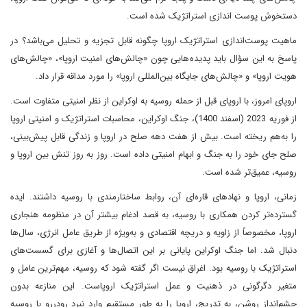
دستخوش پوست‌ اندازی استراتژیک شده است.
ماهیت پوست‌اندازی استراتژیک اروپا چگونه قابل تجزیه و تحلیل می‌باشد؟ در
پاسخ به این سؤال باید پدیده‌هایی چون «چالش‌های امنیت اروپا»، «چالش‌های
هویت اروپا» و «چالش‌های جایگاه بین‌المللی اروپا» را مورد مداقه قرار داد.
اروپای امروز، با اروپای قبل از حمله روسیه به اوکراین از نظر امنیتی متفاوت است.
از فوریه 2023 (اسفند 1400)، جنگ اوکراین، محاسبات استراتژیک و امنیتی اروپا
را به‌هم ریخته است. بیش از هفت دهه صلح در اروپا و زندگی قابل پیش‌بینی،
صلح جای خود را به جنگ و ابهام امنیتی داده است. روز به روز تنش بین اروپا و
روسیه، عمیق‌تر شده است.
زمانی، اروپا و نهادهای قاره‌ای آن، روابط ساختارمندی با روسیه داشتند. ایده
گسترده‌تر کردن همکاری با روسیه، به قصد ادغام بیشتر آن در منظومه هنجاری
اروپا، مخصوصاً از زاویه و دریچه اقتصادی و به‌ویژه از طریق عامل انرژی، سال‌ها
دنبال شد. اما جنگ اوکراین پایانی بر این اتصال‌ها و آغازی برای گسست‌های
استراتژیک با روسیه بود. اغراق نیست اگر گفته شود که روسیه، مهم‌ترین عامل و
متغیر دگرگونی در ذهنیت و عمل استراتژیک اروپاست. این منازعه بدون
چشم‌انداز روشن، به تدریج، اروپا را به طور مستقیم وارد نبرد رودررو با روسیه