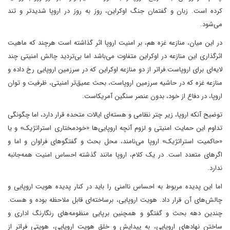
کرده است. زبان و گفتمان جنگ اوکراین، روز به روز در اروپا شدیدتر و تند
می‌شود.
در این میان، منازعه غزه هم، بر امنیت اروپا اثر گذاشته است هرچند که ماهیت
اثرگذاری این منازعه در اوکراین متفاوت می‌باشد اما بی‌تردید چالش امنیتی چند
لایه‌ای برای اروپاست.فراتر از دو منازعه اوکراین که در سرزمین اروپایی رخ داده و
منازعه غزه که در حاشیه سرزمین اروپاست، بحث عمیق‌تر امنیتی، ظرفیت و توان
اروپا، در دفاع از خود، بدون عنصر سنگین آمریکاست.
توضیح آنکه اروپا، زیر چتر نظامی و هسته‌ای ایالات متحده قرار دارد، اما چگونگی
تداوم این حمایت امنیتی و لزوم آنچه اروپایی‌ها «خودمختاری استراتژیک» و یا
«حاکمیت استراتژیک» اروپا می‌نامند، محل بحث و گفتگوهای فراوان و اما و
اگرهای متعدد است. در یک کلام، اروپا مانند گذشته احساس امنیت همه‌جانبه
ندارد.
اما این پدیده مربوط به احساس ناامنی را باید در کنار پدیده هویت اروپایی و
چالش‌های آن قرار داد. هویت اروپایی، برساخته‌ای قابل ملاحظه بوده و هست.
چندین دهه بحث و گفتگو و همچنین برپایی منظومه‌های رنگارنگ اداری و
ساختن نهادهای اروپایی، به پیدایش و خلق هویت اروپایی، هویتی فراتر از