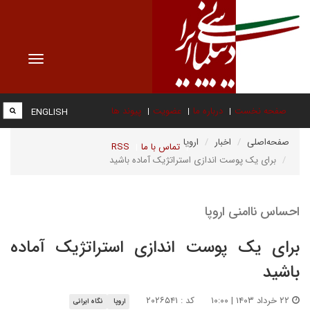
Toggle
vigation
صفحه نخست
درباره ما
عضویت
پیوند ها
ENGLISH
صفحه‌اصلی
اخبار
اروپا
تماس با ما
RSS
برای یک پوست اندازی استراتژیک آماده باشید
احساس ناامنی اروپا
برای یک پوست اندازی استراتژیک آماده
باشید
۲۲ خرداد ۱۴۰۳ | ۱۰:۰۰
کد : ۲۰۲۶۵۴۱
اروپا
نگاه ایرانی