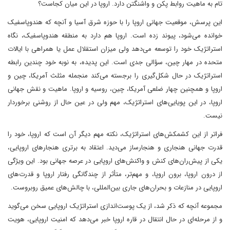
تام به ماهیت روابط پکن و واشنگتن دارد. اروپا در این میان کجاست؟
این پرسش، موقعیت جهانی اروپا را با حوزه شرق آسیا و آنچه که هندوپاسفیک
خوانده می‌شود، پیوند زده است. اروپا هم دارد به منطقه هندوپاسفیک، نگاه
استراتژیک خود را توسعه می‌دهد ولی میزان استقلال عمل یا همراهی با ایالات
متحده در مهار چین، سؤالی جدی است. این پدیده، به نوبه خود چندین رابطه
استراتژیک در حال شکل‌گیری را برجسته می‌کند منجمله مثلث آمریکا، چین و
اروپا و همچنین چهار ضلعی آمریکا، چین، روسیه و اروپا. ماهیت و نقش جهانی
اروپا، در این پویایی‌های استراتژیک، مهم ولی در عین حال از روشنی برخوردار
نیست.
فراتر از این کشمکش‌های استراتژیک، نکته مهم دیگر آن است که اروپا، خود را
قدرت جهانی هنجاری و هنجارساز می‌دید. اعتقاد به برتری هنجارهای اروپایی،
یکی از پیش‌ران‌های کنش و واکنش‌های اروپایی در عرصه جهانی بود. این ویژگی
از درون اروپا، برون اروپا، و مهم‌تر، متأثر از چندگانگی رفتار اروپا و قدرت‌های
اروپایی در منازعات و بحران‌های جاری بین‌المللی، با چالش‌های عمیق روبروست.
مجموعه آنچه که ذکر شد، از یک پوست‌اندازی استراتژیک اروپایی سخن می‌گوید
و از مرحله‌ای در حال انتقال در قاره اروپا خبر می‌دهد که امنیت اروپایی، هویت